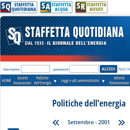
S
S
S
Q
A
R
STAFFETTA
STAFFETTA
STAFFETTA
QUOTIDIANA
ACQUA
RIFIUTI
'Modulo Login per accedere'
Non ri
Username
password
Società
Politiche
Attività
HOME
▼
Leggi e atti amministrativi
▼
Associazioni
dell'Energia
Parlamentare
Politiche dell'energia
Settembre - 2001