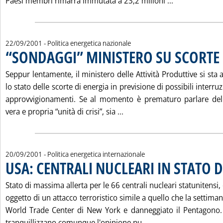
Leggi tutta l
Paesi membri rimarrà immutata a 23,2 milioni ...
22/09/2001
- Politica energetica nazionale
“SONDAGGI” MINISTERO SU SCORTE
Seppur lentamente, il ministero delle Attività Produttive si sta 
lo stato delle scorte di energia in previsione di possibili interruz
approvvigionamenti. Se al momento è prematuro parlare dell
Leggi tutta la notizia: '“
vera e propria “unità di crisi”, sia ...
20/09/2001
- Politica energetica internazionale
USA: CENTRALI NUCLEARI IN STATO 
Stato di massima allerta per le 66 centrali nucleari statunitensi
oggetto di un attacco terroristico simile a quello che la settiman
World Trade Center di New York e danneggiato il Pentagono. 
Leggi tutta la notiz
tranquillizzano comunque l'opinione pu...