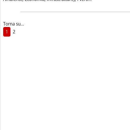
Torna su...
1
2