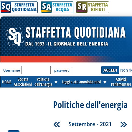
S
S
S
Q
A
R
STAFFETTA
STAFFETTA
STAFFETTA
QUOTIDIANA
ACQUA
RIFIUTI
'Modulo Login per accedere'
Non ri
Username
password
Società
Politiche
Attività
HOME
▼
Leggi e atti amministrativi
▼
Associazioni
dell'Energia
Parlamentare
Politiche dell'energia
Settembre - 2021