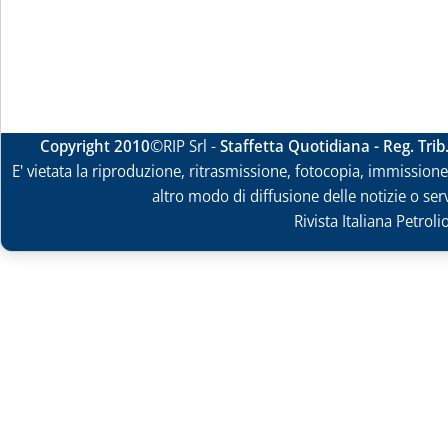
Copyright 2010
©RIP Srl -
Staffetta Quotidiana - Reg. Tri
E' vietata la riproduzione, ritrasmissione, fotocopia, immissione 
altro modo di diffusione delle notizie o ser
Rivista Italiana Petrol