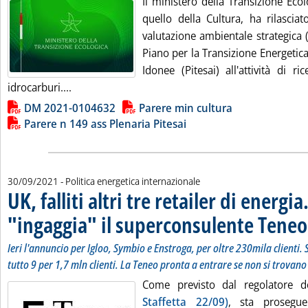
Il ministero della Transizione Eco
quello della Cultura, ha rilascia
valutazione ambientale strategica 
Piano per la Transizione Energetica
Idonee (Pitesai) all'attività di r
Leggi tutta la notizia: 'Upstream Italia, conclusa
idrocarburi....
Lista allegati PDF alla notizia
DM 2021-0104632
Parere min cultura
Parere n 149 ass Plenaria Pitesai
30/09/2021
- Politica energetica internazionale
UK, falliti altri tre retailer di energi
"ingaggia" il superconsulente Teneo
Ieri l'annuncio per Igloo, Symbio e Enstroga, per oltre 230mila clienti.
tutto 9 per 1,7 mln clienti. La Teneo pronta a entrare se non si trovano 
Come previsto dal regolatore d
Staffetta 22/09)
, sta proseguen