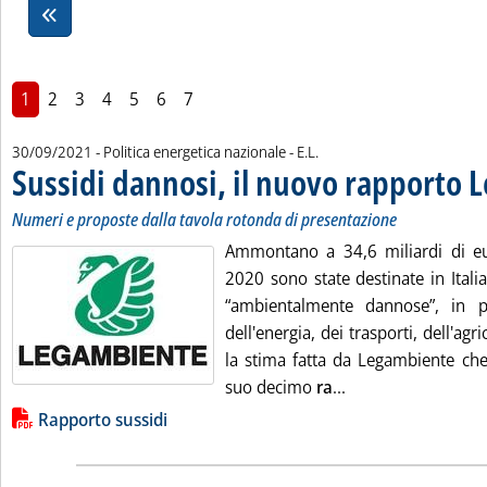
1
2
3
4
5
6
7
di:
30/09/2021
- Politica energetica nazionale -
E.L.
Sussidi dannosi, il nuovo rapporto
Numeri e proposte dalla tavola rotonda di presentazione
Ammontano a 34,6 miliardi di eu
2020 sono state destinate in Italia
“ambientalmente dannose”, in pa
dell'energia, dei trasporti, dell'agric
la stima fatta da Legambiente che
Leggi tutta la not
suo decimo
ra
...
Lista allegati PDF alla notizia
Rapporto sussidi