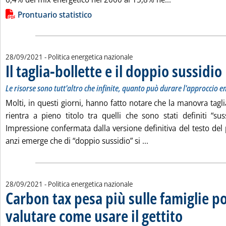
Lista allegati PDF alla notizia
Prontuario statistico
28/09/2021
- Politica energetica nazionale
Il taglia-bollette e il doppio sussidio
.
.
Le risorse sono tutt'altro che infinite, quanto può durare l'approccio 
Molti, in questi giorni, hanno fatto notare che la manovra tagl
rientra a pieno titolo tra quelli che sono stati definiti “sussi
Impressione confermata dalla versione definitiva del testo del
Leggi tutta la notizia: 
anzi emerge che di “doppio sussidio” si ...
28/09/2021
- Politica energetica nazionale
Carbon tax pesa più sulle famiglie p
valutare come usare il gettito
. Sottotitolo: Stud
. Pubblicata mart