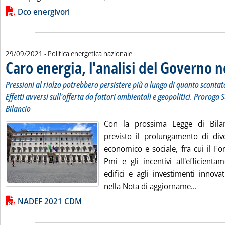
Lista allegati PDF alla notizia
Dco energivori
29/09/2021
- Politica energetica nazionale
Caro energia, l'analisi del Governo n
Pressioni al rialzo potrebbero persistere più a lungo di quanto scontato
Effetti avversi sull'offerta da fattori ambientali e geopolitici. Proroga
Bilancio
Con la prossima Legge di Bila
previsto il prolungamento di dive
economico e sociale, fra cui il Fo
Pmi e gli incentivi all'efficienta
edifici e agli investimenti innova
Leggi tu
nella Nota di aggiorname...
Lista allegati PDF alla notizia
NADEF 2021 CDM