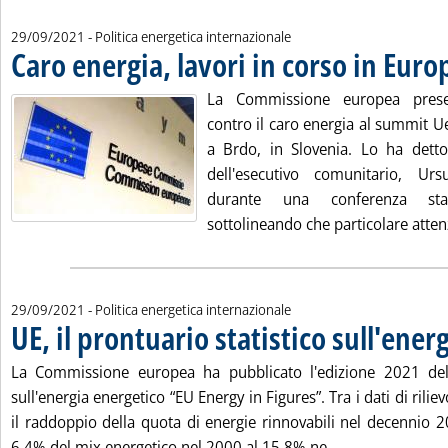
29/09/2021
- Politica energetica internazionale
Caro energia, lavori in corso in Euro
La Commissione europea prese
contro il caro energia al summit U
a Brdo, in Slovenia. Lo ha detto
dell'esecutivo comunitario, U
durante una conferenza st
sottolineando che particolare attenz
29/09/2021
- Politica energetica internazionale
UE, il prontuario statistico sull'ener
La Commissione europea ha pubblicato l'edizione 2021 del 
sull'energia energetico “EU Energy in Figures”. Tra i dati di riliev
il raddoppio della quota di energie rinnovabili nel decennio 
Leggi tutta la n
6,4% del mix energetico nel 2000 al 15,8% ne...