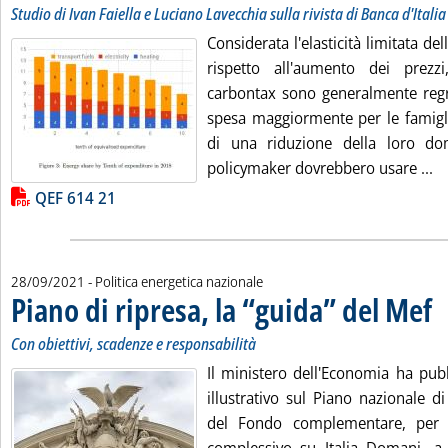
Studio di Ivan Faiella e Luciano Lavecchia sulla rivista di Banca d'Italia
Considerata l'elasticità limitata d
rispetto all'aumento dei prezzi
carbontax sono generalmente regre
spesa maggiormente per le famigli
di una riduzione della loro d
Le
policymaker dovrebbero usare ...
Lista allegati PDF alla notizia
QEF 614 21
28/09/2021
- Politica energetica nazionale
Piano di ripresa, la “guida” del Mef
. S
. P
Con obiettivi, scadenze e responsabilità
Il ministero dell'Economia ha pu
illustrativo sul Piano nazionale di
del Fondo complementare, per 