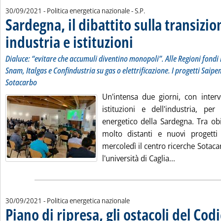
di:
30/09/2021
- Politica energetica nazionale -
S.P.
Sardegna, il dibattito sulla transizio
industria e istituzioni
. Sottotitolo: Dialuce: “evitare che a
. Pubblicata giovedì 30 settembre 202
Dialuce: “evitare che accumuli diventino monopoli”. Alle Regioni fondi 
Snam, Italgas e Confindustria su gas o elettrificazione. I progetti Saipe
Sotacarbo
Un'intensa due giorni, con inter
istituzioni e dell'industria, per
energetico della Sardegna. Tra obi
molto distanti e nuovi progetti
mercoledì il centro ricerche Sotac
Leggi tutta la
l'università di Caglia...
30/09/2021
- Politica energetica nazionale
Piano di ripresa, gli ostacoli del Codi