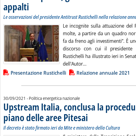
appalti
. Sottotitolo: Le osservazioni del presidente Antitrust Rustichelli nella rel
. Pubblicata giovedì 30 settembre 2021 alle 13.48.
Le osservazioni del presidente Antitrust Rustichelli nella relazione ann
Le incognite sulla attuazione del 
molte, a partire da un quadro nor
fa da freno agli investimenti”. È un
discorso con cui il presidente d
Rustichelli ha illustrato ieri in Sen
Leggi tutta la notizia: '
dell'Autor...
Lista allegati PDF alla notizia
Presentazione Rustichelli
Relazione annuale 2021
30/09/2021
- Politica energetica nazionale
Upstream Italia, conclusa la procedu
piano delle aree Pitesai
. Sottotitolo: Il decreto è stato f
. Pubblicata giovedì 30 settembre
Il decreto è stato firmato ieri da Mite e ministero della Cultura