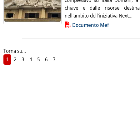
complessivo su Italia Domani, a p
chiave e dalle risorse destin
Leg
nell'ambito dell'iniziativa Next...
Lista allegati PDF alla notizia
Documento Mef
Torna su...
1
2
3
4
5
6
7