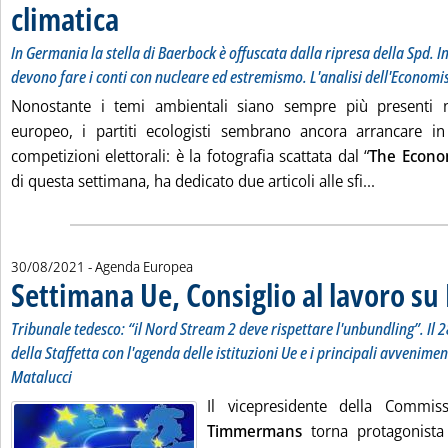
climatica
. Sottotitolo: In Germania la stella di Baerbock è offuscata dalla ripr
. Pubblicata lunedì 30 agosto 2021 alle 15.16.
In Germania la stella di Baerbock è offuscata dalla ripresa della Spd. In
devono fare i conti con nucleare ed estremismo. L'analisi dell'Economi
Nonostante i temi ambientali siano sempre più presenti ne
europeo, i partiti ecologisti sembrano ancora arrancare in
competizioni elettorali: è la fotografia scattata dal “
The Econo
Leggi tutt
di questa settimana, ha dedicato due articoli alle sfi...
30/08/2021
- Agenda Europea
Settimana Ue, Consiglio al lavoro su 
Tribunale tedesco: “il Nord Stream 2 deve rispettare l'unbundling”. Il 
della Staffetta con l'agenda delle istituzioni Ue e i principali avvenimen
Matalucci
Il vicepresidente della Commi
Timmermans
torna protagonista 