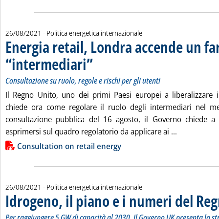
26/08/2021
- Politica energetica internazionale
Energia retail, Londra accende un far
“intermediari”
. Sottotitolo: Consultazione su ruolo, regole e rischi per
. Pubblicata giovedì 26 agosto 2021 alle 13.45.
Consultazione su ruolo, regole e rischi per gli utenti
Il Regno Unito, uno dei primi Paesi europei a liberalizzare il
chiede ora come regolare il ruolo degli intermediari nel me
consultazione pubblica del 16 agosto, il Governo chiede a tu
Leggi tutta 
esprimersi sul quadro regolatorio da applicare ai ...
Lista allegati PDF alla notizia
Consultation on retail energy
26/08/2021
- Politica energetica internazionale
Idrogeno, il piano e i numeri del Re
Per raggiungere 5 GW di capacità al 2030. Il Governo UK presenta la str