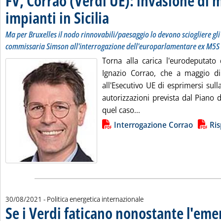
FV, Corrao (Verdi UE): invasione di 
impianti in Sicilia
. Sottotitolo: Ma per Bruxelles il nodo rinnovab
. Pubblicata martedì 31 agosto 2021 alle 11.28.
Ma per Bruxelles il nodo rinnovabili/paesaggio lo devono sciogliere gli 
commissaria Simson all'interrogazione dell'europarlamentare ex M5S
Torna alla carica l'eurodeputat
Ignazio Corrao, che a maggio di
all'Esecutivo UE di esprimersi sull
autorizzazioni prevista dal Piano 
Leggi tutta la notizia: 
quel caso...
Lista allegati PDF alla notizia
Interrogazione Corrao
Ri
30/08/2021
- Politica energetica internazionale
Se i Verdi faticano nonostante l'em