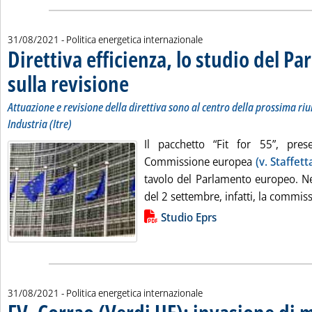
31/08/2021
- Politica energetica internazionale
Direttiva efficienza, lo studio del P
sulla revisione
. Sottotitolo: Attuazione e revisione della direttiva son
. Pubblicata martedì 31 agosto 2021 alle 13.20.
Attuazione e revisione della direttiva sono al centro della prossima r
Industria (Itre)
Il pacchetto “Fit for 55”, pres
Commissione europea
(v. Staffet
tavolo del Parlamento europeo. Ne
del 2 settembre, infatti, la commissi
Lista allegati PDF alla notizia
Studio Eprs
31/08/2021
- Politica energetica internazionale