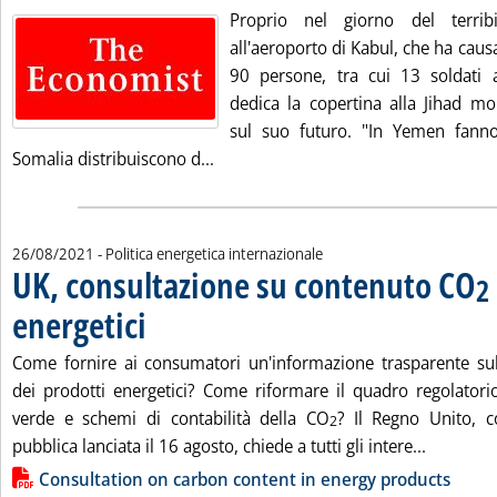
Proprio nel giorno del terribi
all'aeroporto di Kabul, che ha cau
90 persone, tra cui 13 soldati a
dedica la copertina alla Jihad mo
sul suo futuro. "In Yemen fanno f
Leggi tutta la notizia: 'The Economi
Somalia distribuiscono d...
26/08/2021
- Politica energetica internazionale
UK, consultazione su contenuto CO
2
energetici
. Pubblicata giovedì 26 agosto 2021 alle 13.49.
Come fornire ai consumatori un'informazione trasparente su
dei prodotti energetici? Come riformare il quadro regolatorio
verde e schemi di contabilità della CO
? Il Regno Unito, 
2
Leggi tut
pubblica lanciata il 16 agosto, chiede a tutti gli intere...
Lista allegati PDF alla notizia
Consultation on carbon content in energy products