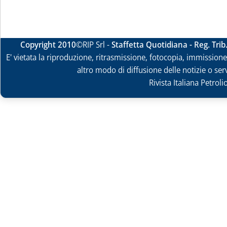
Copyright 2010
©RIP Srl -
Staffetta Quotidiana - Reg. Tri
E' vietata la riproduzione, ritrasmissione, fotocopia, immissione 
altro modo di diffusione delle notizie o ser
Rivista Italiana Petrol