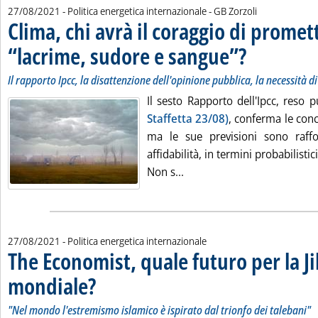
di:
27/08/2021
- Politica energetica internazionale -
GB Zorzoli
Clima, chi avrà il coraggio di promet
“lacrime, sudore e sangue”?
. Sottotitolo: Il rapp
. Pubblicata venerdì 
Il rapporto Ipcc, la disattenzione dell'opinione pubblica, la necessità di
Il sesto Rapporto dell'Ipcc, reso 
Staffetta 23/08)
, conferma le conc
ma le sue previsioni sono raffo
affidabilità, in termini probabilistici
Leggi tutta la notizia: 'Cl
Non s...
27/08/2021
- Politica energetica internazionale
The Economist, quale futuro per la J
mondiale?
. Sottotitolo: "Nel mondo l'estremismo islamico è ispirato dal trio
. Pubblicata venerdì 27 agosto 2021 alle 9.10.
"Nel mondo l'estremismo islamico è ispirato dal trionfo dei talebani"