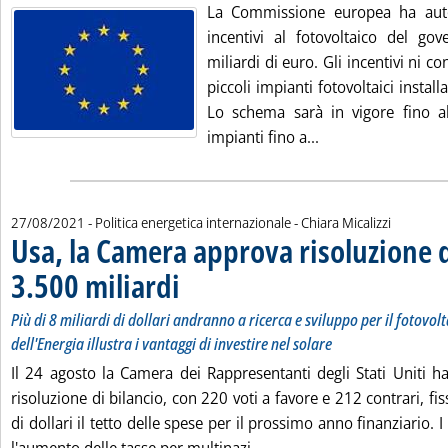
La Commissione europea ha autor
incentivi al fotovoltaico del go
miliardi di euro. Gli incentivi ni c
piccoli impianti fotovoltaici installat
Lo schema sarà in vigore fino a
Leggi tutta la noti
impianti fino a...
di:
27/08/2021
- Politica energetica internazionale -
Chiara Micalizzi
Usa, la Camera approva risoluzione d
3.500 miliardi
. Sottotitolo: Più di 8 miliardi di dollari andranno a ricer
. Pubblicata venerdì 27 agosto 2021 alle 13.14.
Più di 8 miliardi di dollari andranno a ricerca e sviluppo per il fotovol
dell'Energia illustra i vantaggi di investire nel solare
Il 24 agosto la Camera dei Rappresentanti degli Stati Uniti h
risoluzione di bilancio, con 220 voti a favore e 212 contrari, fi
di dollari il tetto delle spese per il prossimo anno finanziario. I
Leggi tutta la notizia: 'Us