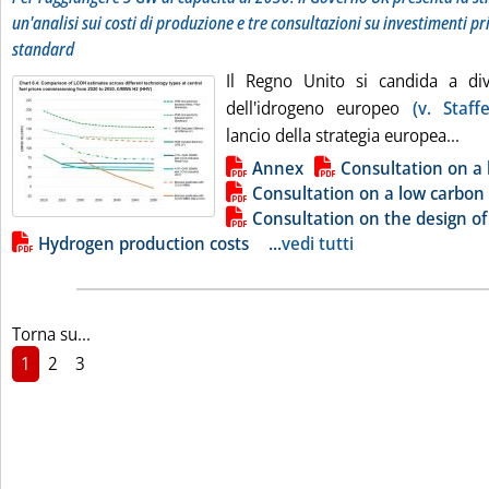
un'analisi sui costi di produzione e tre consultazioni su investimenti p
standard
Il Regno Unito si candida a div
dell'idrogeno europeo
(v. Staff
Legg
lancio della strategia europea...
Lista allegati PDF alla notizia
Annex
Consultation on a
Consultation on a low carbon
Consultation on the design o
Hydrogen production costs
...
vedi tutti
Torna su...
1
2
3