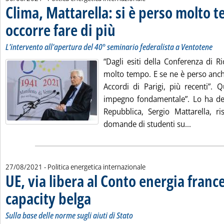
Clima, Mattarella: si è perso molto 
occorre fare di più
. Sottotitolo: L'intervento all'apertura del 40
. Pubblicata lunedì 30 agosto 2021 alle 12.18
L'intervento all'apertura del 40° seminario federalista a Ventotene
“Dagli esiti della Conferenza di R
molto tempo. E se ne è perso anche
Accordi di Parigi, più recenti”. 
impegno fondamentale”. Lo ha dett
Repubblica, Sergio Mattarella, 
Leggi tut
domande di studenti su...
27/08/2021
- Politica energetica internazionale
UE, via libera al Conto energia france
capacity belga
. Sottotitolo: Sulla base delle norme sugli aiuti di Stato
. Pubblicata venerdì 27 agosto 2021 alle 14.18.
Sulla base delle norme sugli aiuti di Stato