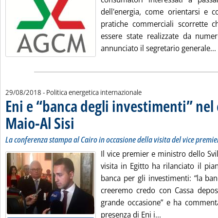
dell'energia, come orientarsi e c
pratiche commerciali scorrette 
essere state realizzate da numer
annunciato il segretario generale...
29/08/2018
- Politica energetica internazionale
Eni e “banca degli investimenti” nel 
Maio-Al Sisi
. Sottotitolo: La conferenza stampa al Cairo in occasione della 
. Pubblicata mercoledì 29 agosto 2018 alle 16.47.
La conferenza stampa al Cairo in occasione della visita del vice premier
Il vice premier e ministro dello Sv
visita in Egitto ha rilanciato il pi
banca per gli investimenti: “la ba
creeremo credo con Cassa deposit
grande occasione” e ha commenta
Leggi tutta la no
presenza di Eni i...