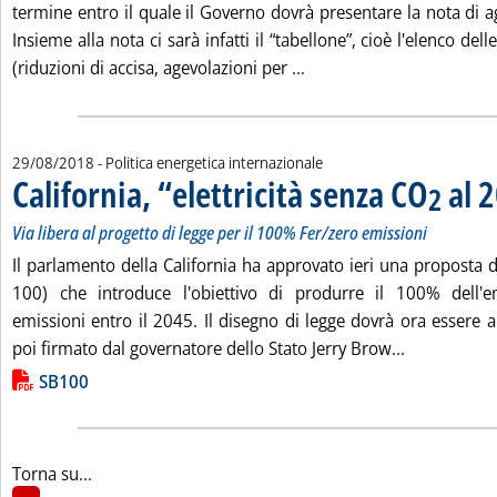
termine entro il quale il Governo dovrà presentare la nota di 
Insieme alla nota ci sarà infatti il “tabellone”, cioè l'elenco dell
Leggi tutta la notizia: 'I
(riduzioni di accisa, agevolazioni per ...
29/08/2018
- Politica energetica internazionale
California, “elettricità senza CO
al 
2
Via libera al progetto di legge per il 100% Fer/zero emissioni
Il parlamento della California ha approvato ieri una proposta 
100) che introduce l'obiettivo di produrre il 100% dell'en
emissioni entro il 2045. Il disegno di legge dovrà ora essere 
Leggi tutta 
poi firmato dal governatore dello Stato Jerry Brow...
Lista allegati PDF alla notizia
SB100
Torna su...