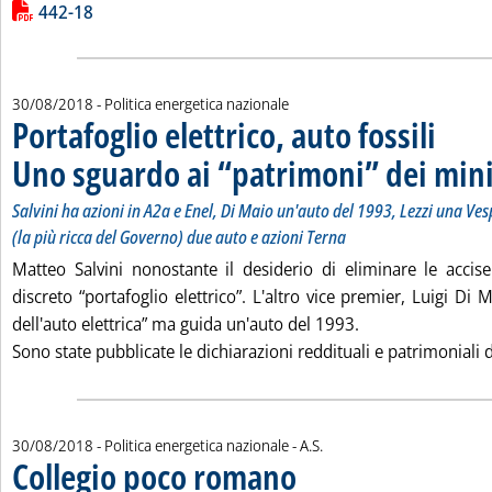
Lista allegati PDF alla notizia
442-18
30/08/2018
- Politica energetica nazionale
Portafoglio elettrico, auto fossili
Uno sguardo ai “patrimoni” dei mini
Salvini ha azioni in A2a e Enel, Di Maio un'auto del 1993, Lezzi una V
(la più ricca del Governo) due auto e azioni Terna
Matteo Salvini nonostante il desiderio di eliminare le acc
discreto “portafoglio elettrico”. L'altro vice premier, Luigi Di
dell'auto elettrica” ma guida un'auto del 1993.
Sono state pubblicate le dichiarazioni reddituali e patrimoniali de
di:
30/08/2018
- Politica energetica nazionale -
A.S.
Collegio poco romano
. Pubblicata giovedì 30 agosto 2018 a