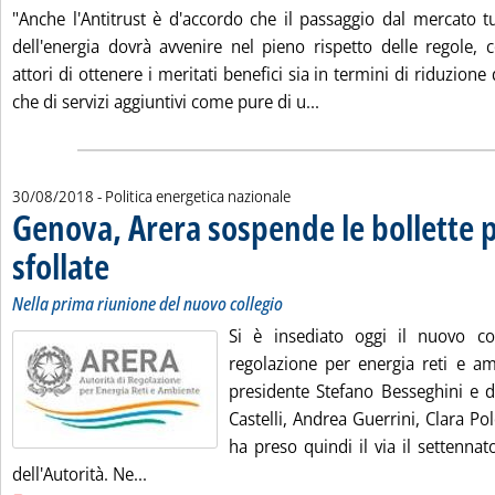
"Anche l'Antitrust è d'accordo che il passaggio dal mercato tu
dell'energia dovrà avvenire nel pieno rispetto delle regole, 
attori di ottenere i meritati benefici sia in termini di riduzione
Leggi tutta la notizia
che di servizi aggiuntivi come pure di u...
30/08/2018
- Politica energetica nazionale
Genova, Arera sospende le bollette p
sfollate
. Sottotitolo: Nella prima riunione del nuovo collegio
. Pubblicata giovedì 30 agosto 2018 alle 18.21.
Nella prima riunione del nuovo collegio
Si è insediato oggi il nuovo coll
regolazione per energia reti e a
presidente Stefano Besseghini e 
Castelli, Andrea Guerrini, Clara Pol
ha preso quindi il via il settennat
Leggi tutta la notizia: 'Genova, Arera sospen
dell'Autorità. Ne...