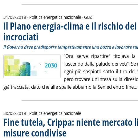
di:
31/08/2018
- Politica energetica nazionale -
GBZ
Il Piano energia-clima e il rischio dei
incrociati
. Sottotitolo: Il Governo deve predisporre tempestivamente una boz
. Pubblicata venerdì 31 agosto 2018 alle 11.58.
Il Governo deve predisporre tempestivamente una bozza e lavorare su
“Ora serve ripartire” titolava la
“uscendo dalla palude dei veti”. Se 
ogni piè sospinto sotto il tiro dei 
però trovare un'intesa sulla direzi
già tracciata, dato che alle spalle abbiamo la Sen ed entro fine...
30/08/2018
- Politica energetica nazionale
Fine tutela, Crippa: niente mercato 
misure condivise
. Pubblicata giovedì 30 agosto 2018 alle 18.27.