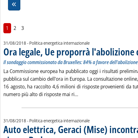
1
2
3
31/08/2018
- Politica energetica internazionale
Ora legale, Ue proporrà l'abolizione 
Il sondaggio commissionato da Bruxelles: 84% a favore dell'abolizione
La Commissione europea ha pubblicato oggi i risultati prelimin
pubblica sul cambio dell'ora in Europa. La consultazione online, 
16 agosto, ha raccolto 4,6 milioni di risposte provenienti da tut
Leggi tutta la notizia: 'Ora
numero più alto di risposte mai ri...
31/08/2018
- Politica energetica internazionale
Auto elettrica, Geraci (Mise) incontra
. Sottotitolo: Nell'ambito della missione istituzionale. "Esplorate p
. Pubblicata venerdì 31 agosto 2018 alle 15.23.