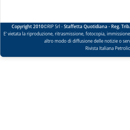
Copyright 2010
©RIP Srl -
Staffetta Quotidiana - Reg. Tri
E' vietata la riproduzione, ritrasmissione, fotocopia, immissione 
altro modo di diffusione delle notizie o ser
Rivista Italiana Petrol