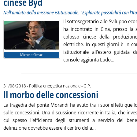
cinese Byd
Nell'ambito della missione istituzionale. "Esplorate possibilità con l'Ita
Il sottosegretario allo Sviluppo e
ha incontrato in Cina, presso la 
colosso cinese della produzion
elettriche. In questi giorni è in 
istituzionale all'estero guidata d
Michele Geraci
Leggi tutta
console aggiunta Ludo...
di:
31/08/2018
- Politica energetica nazionale -
G.P.
Il morbo delle concessioni
. Pubblicata venerdì 31 ag
La tragedia del ponte Morandi ha avuto tra i suoi effetti quello 
sulle concessioni. Una discussione ricorrente in Italia, che inve
cui spesso l'efficienza degli strumenti a servizio del b
Leggi tutta la notiz
definizione dovrebbe essere il centro della...