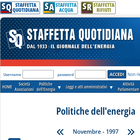
S
S
S
Q
A
R
STAFFETTA
STAFFETTA
STAFFETTA
QUOTIDIANA
ACQUA
RIFIUTI
'Modulo Login per accedere'
Non ri
Username
password
Società
Politiche
Attività
HOME
▼
Leggi e atti amministrativi
▼
Associazioni
dell'Energia
Parlamentare
Politiche dell'energia
Novembre - 1997