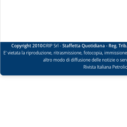
Copyright 2010
©RIP Srl -
Staffetta Quotidiana - Reg. Tri
E' vietata la riproduzione, ritrasmissione, fotocopia, immissione 
altro modo di diffusione delle notizie o ser
Rivista Italiana Petrol