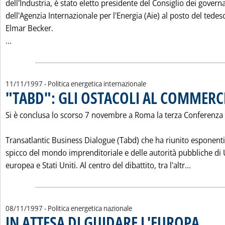
dell'Industria, è stato eletto presidente del Consiglio dei governa
dell'Agenzia Internazionale per l'Energia (Aie) al posto del tedes
Elmar Becker.
Leggi tutta la notizia: 'AIE: CLAUDE MANDIL NUOVO PRESI
...
11/11/1997
- Politica energetica internazionale
"TABD": GLI OSTACOLI AL COMMERC
Si è conclusa lo scorso 7 novembre a Roma la terza Conferenza 
Transatlantic Business Dialogue (Tabd) che ha riunito esponenti
spicco del mondo imprenditoriale e delle autorità pubbliche di
Leggi tut
europea e Stati Uniti. Al centro del dibattito, tra l'altr...
08/11/1997
- Politica energetica nazionale
IN ATTESA DI GUIDARE L'EUROPA
. Pubblica