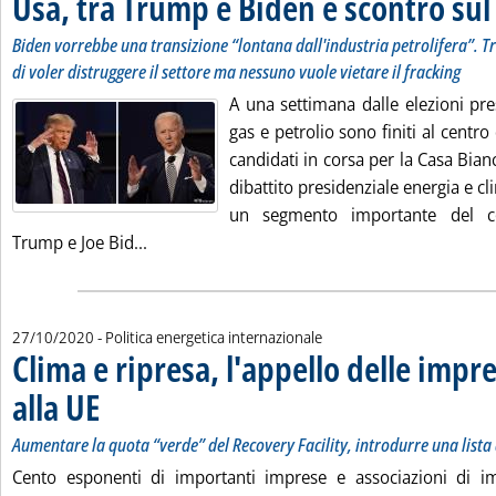
Usa, tra Trump e Biden è scontro sul
Biden vorrebbe una transizione “lontana dall'industria petrolifera”. 
di voler distruggere il settore ma nessuno vuole vietare il fracking
A una settimana dalle elezioni pres
gas e petrolio sono finiti al centro
candidati in corsa per la Casa Bian
dibattito presidenziale energia e 
un segmento importante del c
Leggi tutta la notizia: 'Usa, tra Trump e Bide
Trump e Joe Bid...
27/10/2020
- Politica energetica internazionale
Clima e ripresa, l'appello delle impre
alla UE
. Sottotitolo: Aumentare la quota “verde” del Recovery Facility, introdurre una
. Pubblicata martedì 27 ottobre 2020 alle 13.4.
Aumentare la quota “verde” del Recovery Facility, introdurre una lista 
Cento esponenti di importanti imprese e associazioni di i