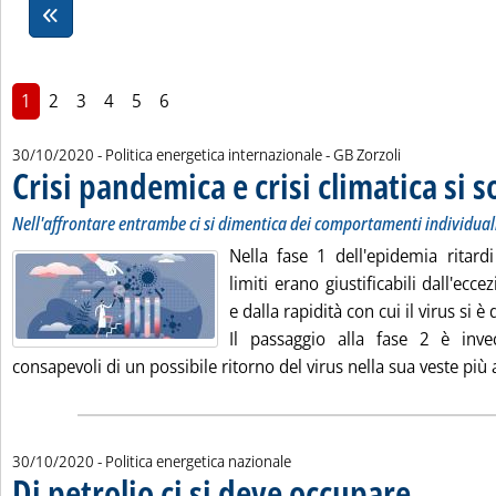
1
2
3
4
5
6
di:
30/10/2020
- Politica energetica internazionale -
GB Zorzoli
Crisi pandemica e crisi climatica si 
Nell'affrontare entrambe ci si dimentica dei comportamenti individuali 
Nella fase 1 dell'epidemia ritardi
limiti erano giustificabili dall'ecc
e dalla rapidità con cui il virus si è 
Il passaggio alla fase 2 è inv
consapevoli di un possibile ritorno del virus nella sua veste più 
30/10/2020
- Politica energetica nazionale
Di petrolio ci si deve occupare
. Sottotitolo: A 
. Pubblicata ven