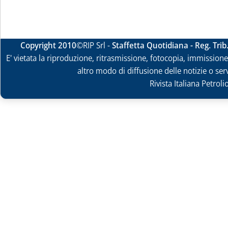
Copyright 2010
©RIP Srl -
Staffetta Quotidiana - Reg. Tri
E' vietata la riproduzione, ritrasmissione, fotocopia, immissione 
altro modo di diffusione delle notizie o ser
Rivista Italiana Petrol