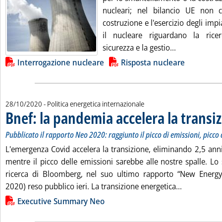
nucleari; nel bilancio UE non 
costruzione e l'esercizio degli impia
il nucleare riguardano la ricer
Leggi tutta l
sicurezza e la gestio...
Lista allegati PDF alla notizia
Interrogazione nucleare
Risposta nucleare
28/10/2020
- Politica energetica internazionale
Bnef: la pandemia accelera la transi
Pubblicato il rapporto Neo 2020: raggiunto il picco di emissioni, picc
L'emergenza Covid accelera la transizione, eliminando 2,5 anni
mentre il picco delle emissioni sarebbe alle nostre spalle. Lo 
ricerca di Bloomberg, nel suo ultimo rapporto “New Energ
Leggi tutta
2020) reso pubblico ieri. La transizione energetica...
Lista allegati PDF alla notizia
Executive Summary Neo