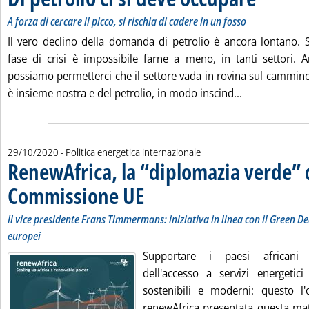
A forza di cercare il picco, si rischia di cadere in un fosso
Il vero declino della domanda di petrolio è ancora lontano. So
fase di crisi è impossibile farne a meno, in tanti settori.
possiamo permetterci che il settore vada in rovina sul cammino
Leggi tutta la
è insieme nostra e del petrolio, in modo inscind...
29/10/2020
- Politica energetica internazionale
RenewAfrica, la “diplomazia verde” 
Commissione UE
. Sottotitolo: Il vice presidente Frans Timmermans: 
. Pubblicata giovedì 29 ottobre 2020 alle 17.10.
Il vice presidente Frans Timmermans: iniziativa in linea con il Green Dea
europei
Supportare i paesi africani 
dell'accesso a servizi energetici 
sostenibili e moderni: questo l'ob
renewAfrica presentata questa mat