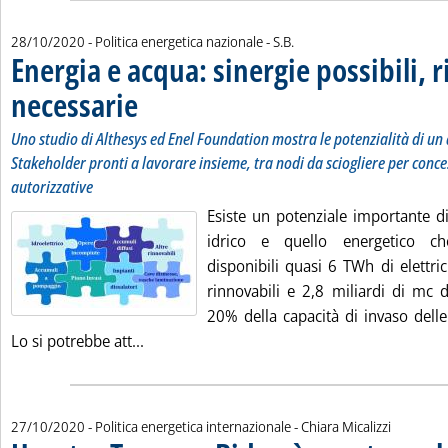
di:
28/10/2020
- Politica energetica nazionale -
S.B.
Energia e acqua: sinergie possibili, 
necessarie
. Sottotitolo: Uno studio di Althesys ed Enel Foundation mostra le
. Pubblicata mercoledì 28 ottobre 2020 alle 15.51.
Uno studio di Althesys ed Enel Foundation mostra le potenzialità di un
Stakeholder pronti a lavorare insieme, tra nodi da sciogliere per conce
autorizzative
Esiste un potenziale importante di 
idrico e quello energetico c
disponibili quasi 6 TWh di elettric
rinnovabili e 2,8 miliardi di mc d
20% della capacità di invaso delle
Leggi tutta la notizia: 'Energia e acqua: sin
Lo si potrebbe att...
di:
27/10/2020
- Politica energetica internazionale -
Chiara Micalizzi