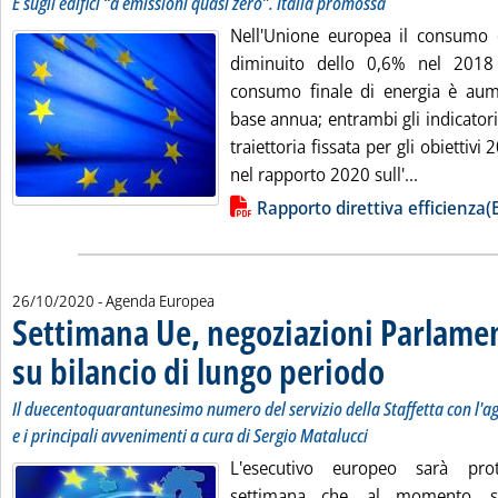
E sugli edifici “a emissioni quasi zero”. Italia promossa
Nell'Unione europea il consumo 
diminuito dello 0,6% nel 2018 
consumo finale di energia è aum
base annua; entrambi gli indicatori
traiettoria fissata per gli obiettivi
Leggi tutta
nel rapporto 2020 sull'...
Lista allegati PDF alla notizia
Rapporto direttiva efficienza(
26/10/2020
- Agenda Europea
Settimana Ue, negoziazioni Parlame
su bilancio di lungo periodo
. Sottotitolo: Il duec
. Pubblicata lunedì 2
Il duecentoquarantunesimo numero del servizio della Staffetta con l'ag
e i principali avvenimenti a cura di Sergio Matalucci
L'esecutivo europeo sarà pro
settimana che, al momento, s