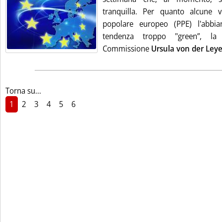
tranquilla. Per quanto alcune v
popolare europeo (PPE) l'abbia
tendenza troppo "green”, la 
Commissione
Ursula von der Ley
Torna su...
1
2
3
4
5
6