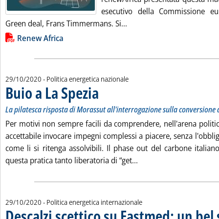
esecutivo della Commissione e
Leggi tutta la notizia: 'R
Green deal, Frans Timmermans. Si...
Lista allegati PDF alla notizia
Renew Africa
29/10/2020
- Politica energetica nazionale
Buio a La Spezia
. Sottotitolo: La pilatesca risposta di Morassut all'
. Pubblicata giovedì 29 ottobre 2020 alle 16.20.
La pilatesca risposta di Morassut all'interrogazione sulla conversione 
Per motivi non sempre facili da comprendere, nell'arena politi
accettabile invocare impegni complessi a piacere, senza l'obbli
come li si ritenga assolvibili. Il phase out del carbone italian
Leggi tutta la notizia: 
questa pratica tanto liberatoria di “get...
29/10/2020
- Politica energetica internazionale
Descalzi scettico su Eastmed: un bel