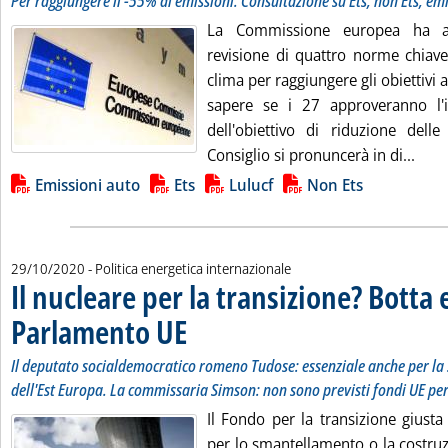
Per raggiungere il -55% di emissioni. Consultazione su Ets, non Ets, emi
La Commissione europea ha avv
revisione di quattro norme chiave 
clima per raggiungere gli obiettivi 
sapere se i 27 approveranno l
dell'obiettivo di riduzione delle
Legg
Consiglio si pronuncerà in di...
Lista allegati PDF alla notizia
Emissioni auto
Ets
Lulucf
Non Ets
29/10/2020
- Politica energetica internazionale
Il nucleare per la transizione? Botta 
Parlamento UE
. Sottotitolo: Il deputato socialdemocratico romeno Tu
. Pubblicata giovedì 29 ottobre 2020 alle 11.49.
Il deputato socialdemocratico romeno Tudose: essenziale anche per la 
dell'Est Europa. La commissaria Simson: non sono previsti fondi UE per
Il Fondo per la transizione giusta
per lo smantellamento o la costruz