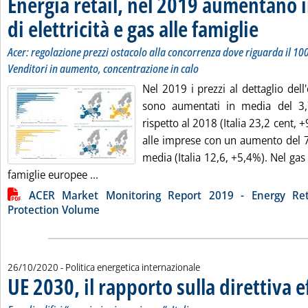
Energia retail, nel 2019 aumentano i
di elettricità e gas alle famiglie
. Sottotitolo: 
. Pubblicata lu
Acer: regolazione prezzi ostacolo alla concorrenza dove riguarda il 100
Venditori in aumento, concentrazione in calo
Nel 2019 i prezzi al dettaglio dell'
sono aumentati in media del 3
rispetto al 2018 (Italia 23,2 cent, 
alle imprese con un aumento del 
media (Italia 12,6, +5,4%). Nel gas 
Leggi tutta la notizia: 'Energia retail, nel 
famiglie europee ...
Lista allegati PDF alla notizia
ACER Market Monitoring Report 2019 - Energy Re
Protection Volume
26/10/2020
- Politica energetica internazionale
UE 2030, il rapporto sulla direttiva e