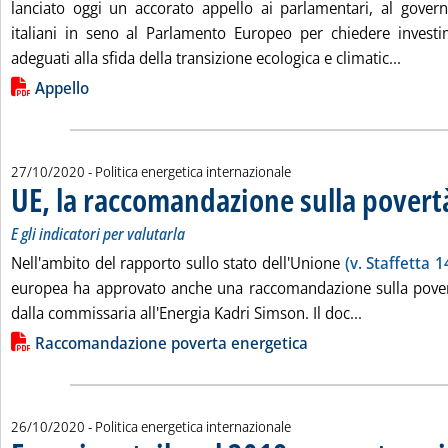
lanciato oggi un accorato appello ai parlamentari, al gover
italiani in seno al Parlamento Europeo per chiedere investi
Leggi t
adeguati alla sfida della transizione ecologica e climatic...
Lista allegati PDF alla notizia
Appello
27/10/2020
- Politica energetica internazionale
UE, la raccomandazione sulla povert
E gli indicatori per valutarla
Nell'ambito del rapporto sullo stato dell'Unione
(v. Staffetta 1
europea ha approvato anche una raccomandazione sulla povert
Leggi tutta 
dalla commissaria all'Energia Kadri Simson. Il doc...
Lista allegati PDF alla notizia
Raccomandazione poverta energetica
26/10/2020
- Politica energetica internazionale