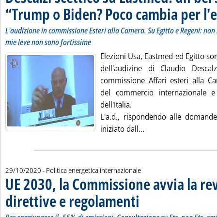
“Trump o Biden? Poco cambia per l'
L'audizione in commissione Esteri alla Camera. Su Egitto e Regeni: non 
mie leve non sono fortissime
Elezioni Usa, Eastmed ed Egitto sono
dell'audizine di Claudio Descal
commissione Affari esteri alla C
del commercio internazionale e 
dell'Italia.
L'a.d., rispondendo alle domande
Leggi tutta la notizi
iniziato dall...
29/10/2020
- Politica energetica internazionale
UE 2030, la Commissione avvia la rev
direttive e regolamenti
. Sottotitolo: Per raggiungere il 
. Pubblicata giovedì 29 ottobre 20