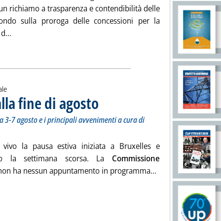
; un richiamo a trasparenza e contendibilità delle
ondo sulla proroga delle concessioni per la
Leggi tutta la notizia: 'Antitrust, le proposte per il Ddl Conc
d...
ia
ale
lla fine di agosto
. Sottotitolo: L'agenda delle istituzioni UE della set
. Pubblicata lunedì 03 agosto 2026 alle 11.43.
a 3-7 agosto e i principali avvenimenti a cura di
 vivo la pausa estiva iniziata a Bruxelles e
go la settimana scorsa. La
Commissione
Leggi tutta la noti
on ha nessun appuntamento in programma...