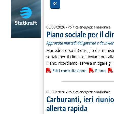
06/08/2026
- Politica energetica nazionale
Piano sociale per il cl
Approvata martedì dal governo e da inviare 
Martedì scorso il Consiglio dei minist
sociale per il clima, da inviare ora 
Piano, ricordiamo, serve a mitigare gli e
Lista allegati PDF alla notiz
Esiti consultazione
Piano
06/08/2026
- Politica energetica nazionale
Carburanti, ieri riun
allerta rapida
. Sottotitolo: La sotto
. Pubblicata OGGI. all