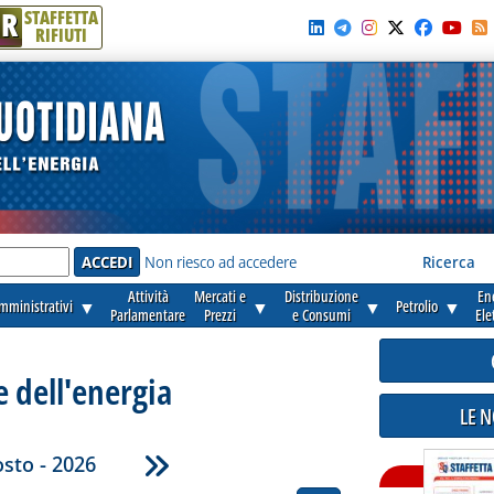
R
STAFFETTA
RIFIUTI
e'
Non riesco ad accedere
Ricerca
Attività
Mercati e
Distribuzione
En
amministrativi
▼
▼
▼
Petrolio
▼
Parlamentare
Prezzi
e Consumi
Ele
e dell'energia
LE 
sto - 2026