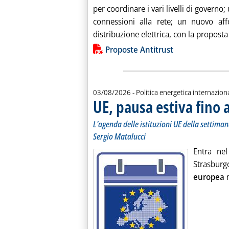
per coordinare i vari livelli di governo
connessioni alla rete; un nuovo aff
distribuzione elettrica, con la proposta 
Lista allegati PDF alla notiz
Proposte Antitrust
03/08/2026
- Politica energetica internazion
UE, pausa estiva fino a
L'agenda delle istituzioni UE della settiman
Sergio Matalucci
Entra nel
Strasbur
europea
n