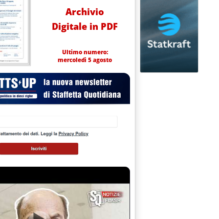
Archivio
Digitale in PDF
Ultimo numero:
mercoledì 5 agosto
dal governo e da inviare alla UE. Le misure su edilizia, bonus e trasporti
e definitiva'
l taglio dell’accisa