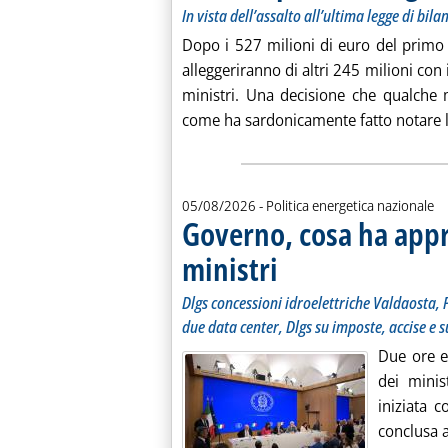
In vista dell’assalto all’ultima legge di bila
Dopo i 527 milioni di euro del primo d
alleggeriranno di altri 245 milioni con 
ministri. Una decisione che qualche 
come ha sardonicamente fatto notare lo
05/08/2026
- Politica energetica nazionale
Governo, cosa ha appro
ministri
. Sottotitolo: Dlgs concessioni idroe
. Pubblicata IERI. alle 10.58.
Dlgs concessioni idroelettriche Valdaosta, P
due data center, Dlgs su imposte, accise e s
Due ore e
dei minis
iniziata c
conclusa a