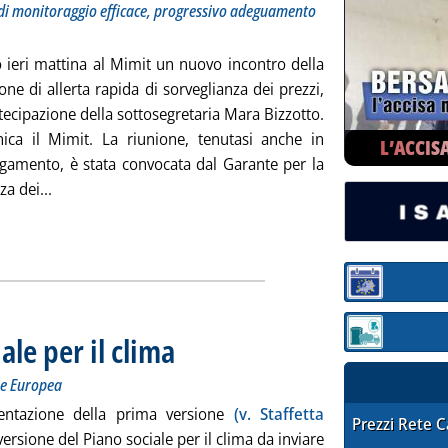
à di monitoraggio efficace, progressivo adeguamento
o ieri mattina al Mimit un nuovo incontro della
e di allerta rapida di sorveglianza dei prezzi,
tecipazione della sottosegretaria Mara Bizzotto.
ca il Mimit. La riunione, tenutasi anche in
L’ACCIS
egamento, è stata convocata dal Garante per la
Leggi tutta la notizia: 'Carburanti, ieri riunione della 
za dei...
Sezione:
Sezione: quotaz
ale per il clima
. Sottotitolo: Mase: ora la trasmissione alla Commission
. Pubblicata IERI. alle 16.4.
ne Europea
ntazione della prima versione
(v. Staffetta
STAFFETTA PRE
Prezzi Rete 
versione del Piano sociale per il clima da inviare