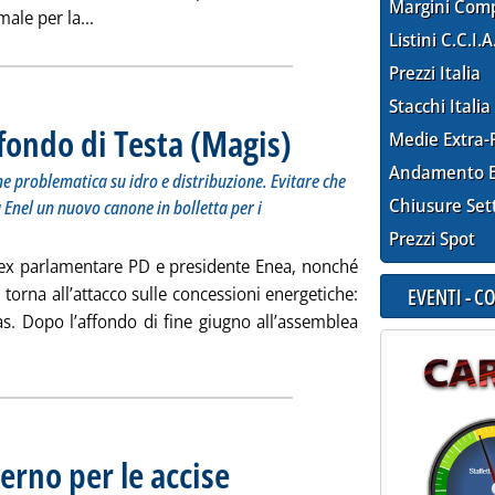
Margini Com
Leggi tutta la notizia: 'Via libera al Piano sociale per
male per la...
Listini C.C.I.A
Prezzi Italia
Stacchi Italia
fondo di Testa (Magis)
. Sottotitolo: “Segnalazione Antitrust 
. Pubblicata IERI. alle 15.33.
Medie Extra-
Andamento E
e problematica su idro e distribuzione. Evitare che
Chiusure Set
a Enel un nuovo canone in bolletta per i
Prezzi Spot
, ex parlamentare PD e presidente Enea, nonché
EVENTI - 
 torna all’attacco sulle concessioni energetiche:
 gas. Dopo l’affondo di fine giugno all’assemblea
otizia: 'Concessioni, nuovo affondo di Testa (Magis)'
erno per le accise
. Sottotitolo: In vista dell’assalto all’ultima legge di
. Pubblicata IERI. alle 13.58.