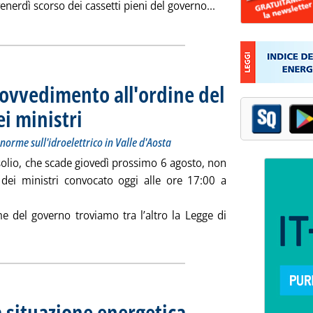
Leggi tutta la notiz
venerdì scorso dei cassetti pieni del governo...
ovvedimento all'ordine del
ei ministri
. Sottotitolo: Tra i provvedimenti, la delega UE 2026 e le norme sull'id
. Pubblicata martedì 04 agosto 2026 alle 18.0.
norme sull'idroelettrico in Valle d'Aosta
asolio, che scade giovedì prossimo 6 agosto, non
o dei ministri convocato oggi alle ore 17:00 a
me del governo troviamo tra l’altro la Legge di
a la notizia: 'Carburanti, nessun provvedimento all'ordine del g
a situazione energetica
. Sottotitolo: Nel 2025 cala il consumo
. Pubblicata martedì 04 agosto 2026 al