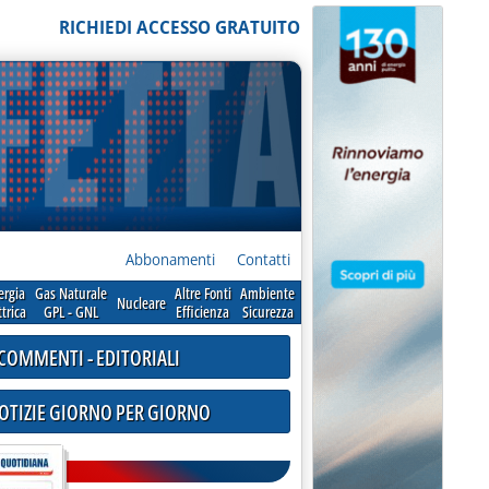
RICHIEDI ACCESSO GRATUITO
Abbonamenti
Contatti
ergia
Gas Naturale
Altre Fonti
Ambiente
Nucleare
ttrica
GPL - GNL
Efficienza
Sicurezza
COMMENTI - EDITORIALI
NOTIZIE GIORNO PER GIORNO