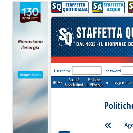
S
S
S
Q
A
STAFFETTA
STAFFETTA
QUOTIDIANA
ACQUA
'Modulo Login per acceder
Username
password
Società
Politiche
HOME
▼
Leggi e atti 
Associazioni
dell'Energia
Politich
Ago