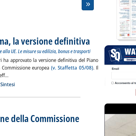
ima, la versione definitiva
. Sottotitolo: Approvata martedì 
. Pubblicata OGGI. alle 11.46.
alla UE. Le misure su edilizia, bonus e trasporti
ri ha approvato la versione definitiva del Piano
alla Commissione europea
(v. Staffetta 05/08)
. Il
Leggi tutta la notizia: 'Piano sociale per il clima, la version
ff...
ia
Sintesi
ione della Commissione
segretaria Mimit Bizzotto: attività di monitoraggio efficace, progressivo adeguamento dei listini a
e 9.44.