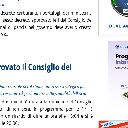
ncio
ecreto carburanti, i portafogli dei ministeri si
il sesto decreto, approvato ieri dal Consiglio dei
mal di pancia nel governo deve averlo creato,
Leggi tutta la notizia: 'I mal di pancia nel governo per le a
 s...
vato il Consiglio dei
lettriche Valdaosta, Piano sociale per il clima, interesse strategico per due data center, Dlgs s
iano sociale per il clima, interesse strategico per
uccessioni, ok preliminare a Dlgs qualità dell'aria
 due minuti è durata la riunione del Consiglio
tri di ieri sera. In programma per le 17, è
on un ritardo di oltre un’ora alle 18:04 e si è
lle 20:06.