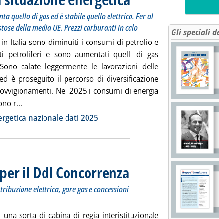
a quello di gas ed è stabile quello elettrico. Fer al
ostose della media UE. Prezzi carburanti in calo
Gli speciali d
in Italia sono diminuiti i consumi di petrolio e
ti petroliferi e sono aumentati quelli di gas
 Sono calate leggermente le lavorazioni delle
 ed è proseguito il percorso di diversificazione
rovvigionamenti. Nel 2025 i consumi di energia
Leggi tutta la notizia: 'Mase, il rapporto sulla situazione
ono r...
ia
rgetica nazionale dati 2025
 per il Ddl Concorrenza
. Sottotitolo: Su governance rinnovabili
. Pubblicata martedì 04 agosto 2026 al
tribuzione elettrica, gare gas e concessioni
 una sorta di cabina di regia interistituzionale