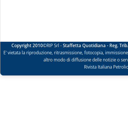
Copyright 2010
©RIP Srl -
Staffetta Quotidiana - Reg. Tri
E' vietata la riproduzione, ritrasmissione, fotocopia, immissione 
altro modo di diffusione delle notizie o ser
Rivista Italiana Petrol