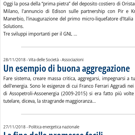
Oggi la posa della “prima pietra” del deposito costiero di Orist
Milano, l'annuncio di Edison sulle partnership con Pir e K
Manerbio, l'inaugurazione del primo micro-liquefatore d'Italia
Solutions.
Leggi tutta la notizia: 'Gnl,
Tre sviluppi importanti per il GNL ...
28/11/2018
- Vita delle Società - Associazioni
Un esempio di buona aggregazione
. P
Fare sistema, creare massa critica, aggregarsi, impegnarsi a t
dell'energia. Sono le esigenze di cui Franco Ferrari Aggradi nei
di Assopetroli-Assoenergia (2009-2015) si era fatto più volte
Leggi tutta la not
tutelare, diceva, la stragrande maggioranza...
27/11/2018
- Politica energetica nazionale
. Sottotitolo: "Fine d
. Pubblicata martedì 