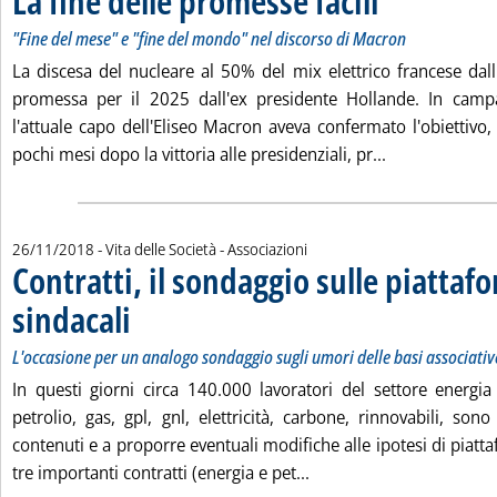
La fine delle promesse facili
"Fine del mese" e "fine del mondo" nel discorso di Macron
La discesa del nucleare al 50% del mix elettrico francese dall
promessa per il 2025 dall'ex presidente Hollande. In camp
l'attuale capo dell'Eliseo Macron aveva confermato l'obiettivo
Leggi tutta la 
pochi mesi dopo la vittoria alle presidenziali, pr...
26/11/2018
- Vita delle Società - Associazioni
Contratti, il sondaggio sulle piattaf
sindacali
. Sottotitolo: L'occasione per un analogo sondaggio sugli umori delle 
. Pubblicata lunedì 26 novembre 2018 alle 17.46.
L'occasione per un analogo sondaggio sugli umori delle basi associativ
In questi giorni circa 140.000 lavoratori del settore energi
petrolio, gas, gpl, gnl, elettricità, carbone, rinnovabili, son
contenuti e a proporre eventuali modifiche alle ipotesi di piatta
Leggi tutta la notizia: '
tre importanti contratti (energia e pet...