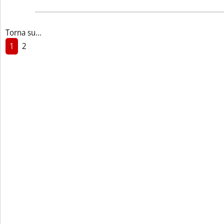
Torna su...
1
2