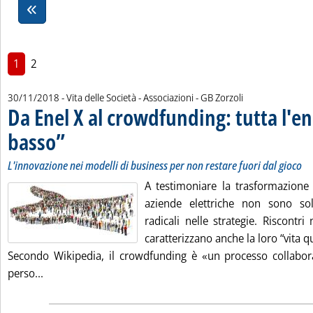
1
2
di:
30/11/2018
- Vita delle Società - Associazioni -
GB Zorzoli
Da Enel X al crowdfunding: tutta l'en
basso”
. Sottotitolo: L'innovazione nei modelli di business per non restare fuori da
. Pubblicata venerdì 30 novembre 2018 alle 15.45.
L'innovazione nei modelli di business per non restare fuori dal gioco
A testimoniare la trasformazione 
aziende elettriche non sono so
radicali nelle strategie. Riscontri
caratterizzano anche la loro “vita q
Secondo Wikipedia, il crowdfunding è «un processo collabor
Leggi tutta la notizia: 'Da Enel X al crowdfunding: tutt
perso...