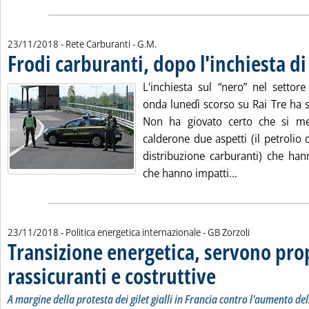
di:
23/11/2018
- Rete Carburanti -
G.M.
Frodi carburanti, dopo l'inchiesta d
L'inchiesta sul “nero” nel settore
onda lunedì scorso su Rai Tre ha su
Non ha giovato certo che si met
calderone due aspetti (il petrolio de
distribuzione carburanti) che h
Leggi tutta la 
che hanno impatti...
di:
23/11/2018
- Politica energetica internazionale -
GB Zorzoli
Transizione energetica, servono pro
rassicuranti e costruttive
. Sottotitolo: A margine della
. Pubblicata venerdì 23 nov
A margine della protesta dei gilet gialli in Francia contro l'aumento del