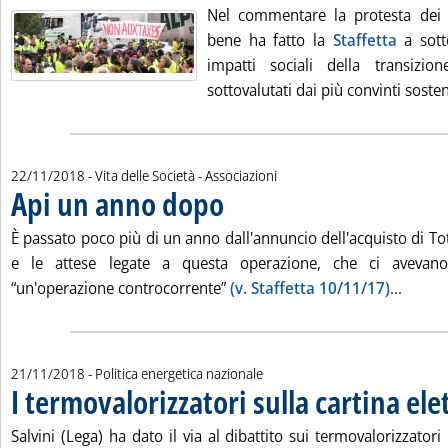
Nel commentare la protesta dei gi
bene ha fatto la
Staffetta
a sotto
impatti sociali della transizio
sottovalutati dai più convinti sosteni
22/11/2018
- Vita delle Società - Associazioni
Api un anno dopo
. Pubblicata giovedì 22 novembre 2018 alle 16
È passato poco più di un anno dall'annuncio dell'acquisto di Tot
e le attese legate a questa operazione, che ci avevano
Leggi 
“un'operazione controcorrente”
(v. Staffetta 10/11/17)
...
21/11/2018
- Politica energetica nazionale
I termovalorizzatori sulla cartina ele
Salvini (Lega) ha dato il via al dibattito sui termovalorizzato