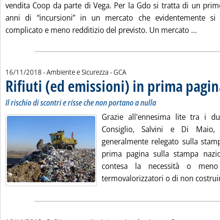
vendita Coop da parte di Vega. Per la Gdo si tratta di un pri
anni di “incursioni” in un mercato che evidentemente si
Leggi t
complicato e meno redditizio del previsto. Un mercato ...
di:
16/11/2018
- Ambiente e Sicurezza -
GCA
Rifiuti (ed emissioni) in prima pagi
Il rischio di scontri e risse che non portano a nulla
Grazie all'ennesima lite tra i du
Consiglio, Salvini e Di Maio, 
generalmente relegato sulla stamp
prima pagina sulla stampa nazio
contesa la necessità o meno 
termovalorizzatori o di non costruirl