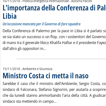
di:
16/11/2018
- Politica energetica internazionale -
Azzurra Pacces
L'importanza della Conferenza di Pa
Libia
. Sottotitolo: Un'occasione mancata per il Governo di fare squadra
. Pubblicata venerdì 16 novembre 2018 alle 11.48.
Un'occasione mancata per il Governo di fare squadra
Della Conferenza di Palermo per la pace in Libia si è parlato so
se sia stato un successo o un flop, con i sostenitori del Governo 
di mano tra il generale libico Khalifa Haftar e il presidente Fayez 
Leggi tutta la notizia: 'L'importanz
dall'altro gli oppositori in...
15/11/2018
- Ambiente e Sicurezza
Ministro Costa ci metta il naso
. Pubblicata gi
Sarebbe il caso che il ministro dell'Ambiente, Sergio Costa, c
sindaco di Falconara, Stefania Signorini, per aiutarla a scoprire
che da lunedì stanno ammorbando l'aria della città. A giudicare 
Leggi tutta la notizia: 'Minist
sindaco sta mettendo in campo...