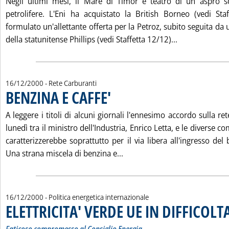
Negli ultimi mesi, il Mare di Timor è teatro di un aspro 
petrolifere. L'Eni ha acquistato la British Borneo (vedi St
formulato un'allettante offerta per la Petroz, subito seguita da 
Leggi tutta l
della statunitense Phillips (vedi Staffetta 12/12)...
16/12/2000
- Rete Carburanti
BENZINA E CAFFE'
. Pubblicata sabato 16 dicembre 2000 alle 16.9.
A leggere i titoli di alcuni giornali l'ennesimo accordo sulla re
lunedì tra il ministro dell'Industria, Enrico Letta, e le diverse c
caratterizzerebbe soprattutto per il via libera all'ingresso del
Leggi tutta la notizia: 'BENZ
Una strana miscela di benzina e...
16/12/2000
- Politica energetica internazionale
ELETTRICITA' VERDE UE IN DIFFICOLTA