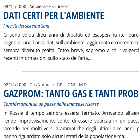
09/12/2000
- Ambiente e Sicurezza
DATI CERTI PER L'AMBIENTE
. Sottotitolo: I meriti d
. Pubblicata sabato 09 
I meriti del sistema Sina
Ci sono voluti dieci anni di dibattiti ed esasperanti iter buroc
sogno di una banca dati sull'ambiente, aggiornata e coerente c
sembra divenuto realtà. Entro breve, sapremo a chi rivolgerc
Leggi tutta la notiz
recenti informazioni sullo stato dell'aria,...
di:
02/12/2000
- Gas Naturale - GPL - GNL -
M.D.
GAZPROM: TANTO GAS E TANTI PROB
Considerazioni su un paese dalle immense risorse
In Russia il tempo sembra essersi fermato. Arrivando all'ae
rende improvvisamente conto di essere sbarcati in un paes
vicende per molti versi drammatiche degli ultimi dieci anni,
Legg
hanno riguardato solo alcuni strati della popolazione ma...