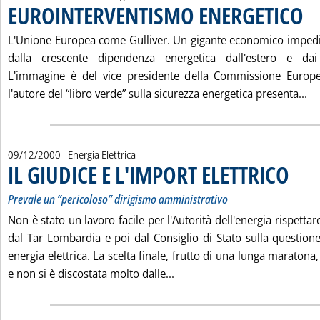
EUROINTERVENTISMO ENERGETICO
. Pu
L'Unione Europea come Gulliver. Un gigante economico impedi
dalla crescente dipendenza energetica dall'estero e dai c
L'immagine è del vice presidente della Commissione Europe
Le
l'autore del “libro verde” sulla sicurezza energetica presenta...
09/12/2000
- Energia Elettrica
IL GIUDICE E L'IMPORT ELETTRICO
. Sottoti
. Pubbli
Prevale un “pericoloso” dirigismo amministrativo
Non è stato un lavoro facile per l'Autorità dell'energia rispettare
dal Tar Lombardia e poi dal Consiglio di Stato sulla questione
energia elettrica. La scelta finale, frutto di una lunga maratona
Leggi tutta la notizia: 'IL 
e non si è discostata molto dalle...