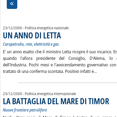
23/12/2000
- Politica energetica nazionale
UN ANNO DI LETTA
. Sottotitolo: Caropetrolio, rete, elettricità e g
. Pubblicata sabato 23 dicembre 2000 alle 16
Caropetrolio, rete, elettricità e gas
E' un anno esatto che il ministro Letta ricopre il suo incarico. 
quando l'allora presidente del Consiglio, D'Alema, lo 
dell'Industria. Pochi mesi e l'avvicendamento governativo con
Leggi tutt
trattato di una conferma scontata. Positivo infatti e...
23/12/2000
- Politica energetica internazionale
LA BATTAGLIA DEL MARE DI TIMOR
. Sott
. Pubb
Nuove frontiere petrolifere