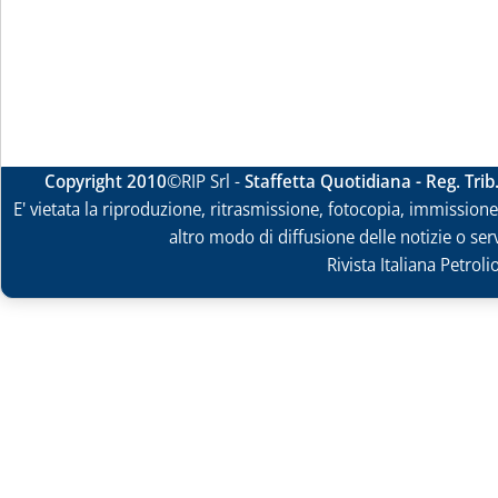
Copyright 2010
©RIP Srl -
Staffetta Quotidiana - Reg. Tri
E' vietata la riproduzione, ritrasmissione, fotocopia, immissione 
altro modo di diffusione delle notizie o ser
Rivista Italiana Petrol