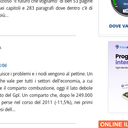
izioso “Il futuro che vogliamo” di ben 53 pagine
sei capitoli e 283 paragrafi dove dentro c'è di
Leggi tutta la notizia: 'I deludenti risultati di Rio+20'
più...
ia
A
ottotitolo: Su controlli e sanzioni previste dal d.lgs128/06
ubblicata venerdì 22 giugno 2012 alle 15.10.
8/06
cuisce i problemi e i nodi vengono al pettine. Un
e vale per tutti i settori dell'economia, a cui
e il comparto combustione, oggi il lato debole
to del Gpl. Un comparto che, dopo le 249.000
e perse nel corso del 2011 (-11,5%), nei primi
Leggi tutta la notizia: 'Sei anni di omissioni'
i dell...