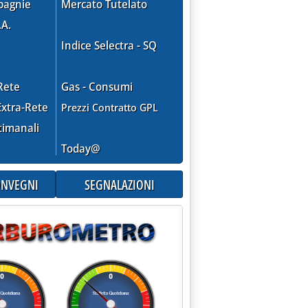
pagnie
Mercato Tutelato
.A.
Indice Selectra - SQ
Rete
Gas - Consumi
xtra-Rete
Prezzi Contratto GPL
timanali
Today@
CONVEGNI
SEGNALAZIONI