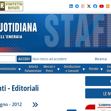
R
STAFFETTA
RIFIUTI
e'
Non riesco ad accedere
Ricerca
Attività
Mercati e
Distribuzione
En
amministrativi
▼
▼
▼
Petrolio
▼
Parlamentare
Prezzi
e Consumi
Ele
 - Editoriali
LE 
gno - 2012