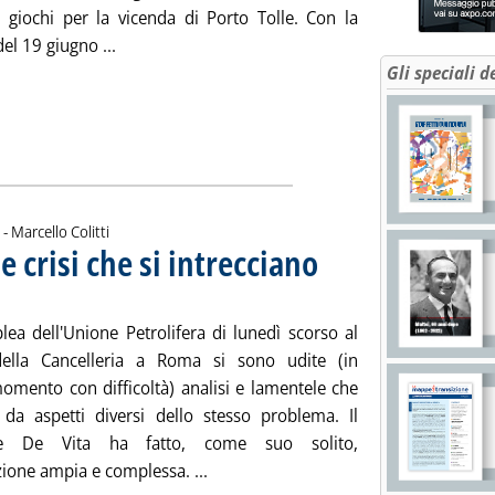
i giochi per la vicenda di Porto Tolle. Con la
Leggi tutta la notizia: 'Porto Tolle, si riaprono i g
el 19 giugno ...
Gli speciali d
di:
 -
Marcello Colitti
e crisi che si intrecciano
. Sottotitolo: L'opinione di Marcell
. Pubblicata venerdì 22 giugno 20
lea dell'Unione Petrolifera di lunedì scorso al
della Cancelleria a Roma si sono udite (in
omento con difficoltà) analisi e lamentele che
 da aspetti diversi dello stesso problema. Il
nte De Vita ha fatto, come suo solito,
Leggi tutta la notizia: 'L'analisi di De
ione ampia e complessa. ...