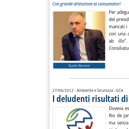
Con grande attenzione ai consumatori
Per adegu
del presid
mancati i 
con una c
ab illo”
Consiliatur
Guido Bortoni
di:
27/06/2012
- Ambiente e Sicurezza -
GCA
I deludenti risultati d
Doveva es
Rio de Jan
ma senza 