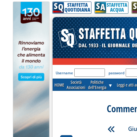
S
S
S
Q
A
STAFFETTA
STAFFETTA
QUOTIDIANA
ACQUA
'Modulo Login per acceder
Username
password
Società
Politiche
HOME
▼
Leggi e atti 
Associazioni
dell'Energia
Commenti
Giu