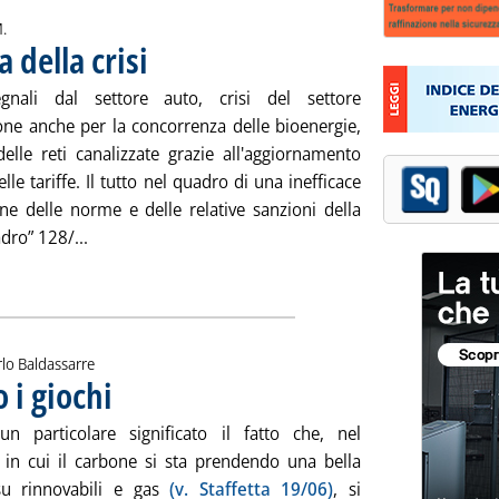
.
a della crisi
. Pubblicata venerdì 22 giugno 2012 alle 15.7.
gnali dal settore auto, crisi del settore
ne anche per la concorrenza delle bioenergie,
delle reti canalizzate grazie all'aggiornamento
lle tariffe. Il tutto nel quadro di una inefficace
one delle norme e delle relative sanzioni della
Leggi tutta la notizia: 'Il settore Gpl alla prova della 
dro” 128/...
ia
rlo Baldassarre
o i giochi
. Pubblicata venerdì 22 giugno 2012 alle 12.49.
un particolare significato il fatto che, nel
n cui il carbone si sta prendendo una bella
 su rinnovabili e gas
(v. Staffetta 19/06)
, si