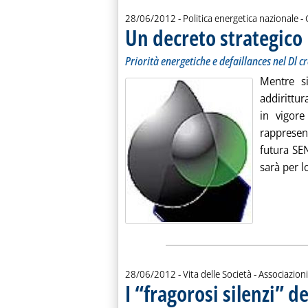
d
28/06/2012
- Politica energetica nazionale -
Un decreto strategico
. 
.
Priorità energetiche e defaillances nel Dl cr
Mentre si
addirittur
in vigore
rappresen
futura SE
sarà per lo
28/06/2012
- Vita delle Società - Associazioni
I “fragorosi silenzi” d