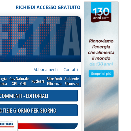
RICHIEDI ACCESSO GRATUITO
Abbonamenti
Contatti
ergia
Gas Naturale
Altre Fonti
Ambiente
Nucleare
ttrica
GPL - GNL
Efficienza
Sicurezza
COMMENTI - EDITORIALI
NOTIZIE GIORNO PER GIORNO