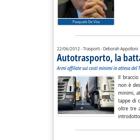
Pasquale De Vita
di:
22/06/2012
- Trasporti -
Deborah Appolloni
Autotrasporto, la batt
Armi affilate sui costi minimi in attesa del 
Il bracci
non è des
minimi, at
tappe di 
oltre tre
introdotto 