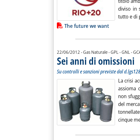
titolo amb
diviso in 
tutto e di 
Lista allegati PDF alla notiz
The future we want
di:
22/06/2012
- Gas Naturale - GPL - GNL -
GC
Sei anni di omissioni
. S
. P
Su controlli e sanzioni previste dal d.lgs12
La crisi a
assioma ch
non sfugg
del merca
tonnellat
cinque mes