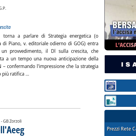
i:
G.P.
Sottotitolo: Priorità energetiche e defaillances nel Dl crescita
 Pubblicata giovedì 28 giugno 2012 alle 15.4.
escita
 torna a parlare di Strategia energetica (o
a di Piano, v. editoriale odierno di GOG) entra
L’ACCIS
 un provvedimento, il Dl sulla crescita, che
ta a un tempo una nuova anticipazione della
N – confermando l'impressione che la strategia
Leggi tutta la notizia: 'Un decreto strategico'
 più ratifica ...
Sezione:
Sezione: quotaz
di:
 -
GB Zorzoli
ell'Aeeg
. Sottotitolo: Con grande attenzione ai consumatori
. Pubblicata giovedì 28 giugno 2012 alle 14.57.
STAFFETTA PRE
Prezzi Rete 