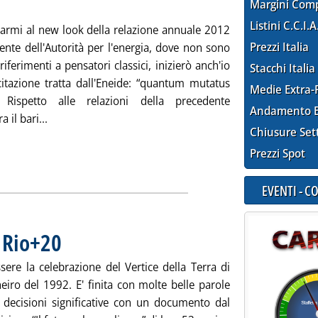
Margini Com
Listini C.C.I.A
armi al new look della relazione annuale 2012
Prezzi Italia
ente dell'Autorità per l'energia, dove non sono
riferimenti a pensatori classici, inizierò anch'io
Stacchi Italia
itazione tratta dall'Eneide: “quantum mutatus
Medie Extra-
. Rispetto alle relazioni della precedente
Andamento E
Leggi tutta la notizia: 'I “fragorosi silenzi” dell'Aeeg'
a il bari...
Chiusure Set
Prezzi Spot
EVENTI - 
i Rio+20
. Pubblicata mercoledì 27 giugno 2012 alle 15.15.
sere la celebrazione del Vertice della Terra di
eiro del 1992. E' finita con molte belle parole
decisioni significative con un documento dal