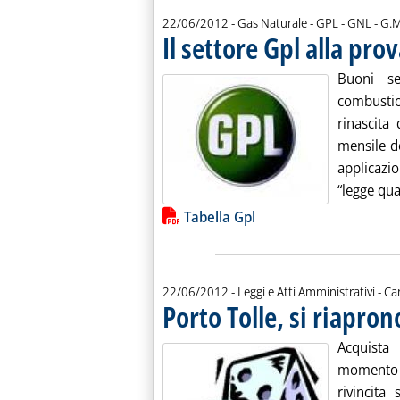
di:
22/06/2012
- Gas Naturale - GPL - GNL -
G.M
Il settore Gpl alla prov
Buoni se
combustio
rinascita 
mensile de
applicazi
“legge qua
Lista allegati PDF alla notiz
Tabella Gpl
di:
22/06/2012
- Leggi e Atti Amministrativi -
Ca
Porto Tolle, si riapron
Acquista 
momento i
rivincita