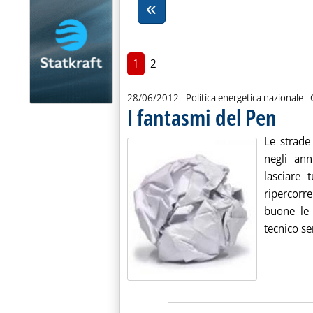
1
2
d
28/06/2012
- Politica energetica nazionale -
I fantasmi del Pen
. Pubblicat
Le strade 
negli ann
lasciare
ripercorr
buone le 
tecnico se