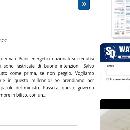
i:
GOG
a giovedì 28 giugno 2012 alle 15.6.
dei vari Piani energetici nazionali succedutisi
i sono lastricate di buone intenzioni. Salvo
 tutto come prima, se non peggio. Vogliamo
erle in questo millennio? Se prendiamo per
parole del ministro Passera, questo governo
Leggi tutta la notizia: 'I fantasmi del Pen
mpre in bilico, con un...