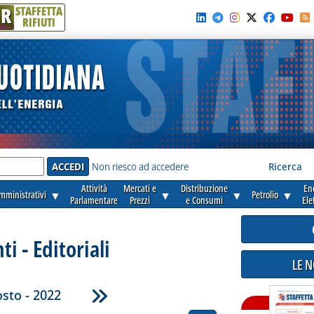
R
STAFFETTA
RIFIUTI
e'
Non riesco ad accedere
Ricerca
Attività
Mercati e
Distribuzione
En
amministrativi
▼
▼
▼
Petrolio
▼
Parlamentare
Prezzi
e Consumi
Ele
 - Editoriali
LE 
sto - 2022