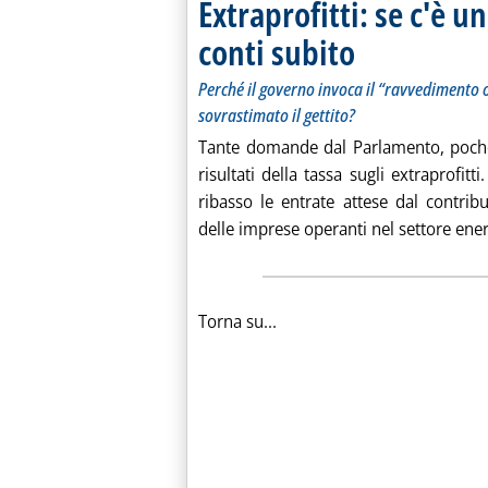
Extraprofitti: se c'è u
conti subito
. Sottotitolo: Perché il g
. Pubblicata mercoledì 03
Perché il governo invoca il “ravvedimento 
sovrastimato il gettito?
Tante domande dal Parlamento, poche 
risultati della tassa sugli extraprofitti
ribasso le entrate attese dal contribut
delle imprese operanti nel settore ener.
Torna su...