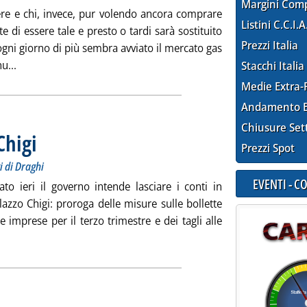
Margini Com
e e chi, invece, pur volendo ancora comprare
Listini C.C.I.A
di essere tale e presto o tardi sarà sostituito
Prezzi Italia
 ogni giorno di più sembra avviato il mercato gas
Leggi tutta la notizia: 'Se il mercato si ritira dalla scena'
u...
Stacchi Italia
Medie Extra-
Andamento E
Chiusure Set
Chigi
. Sottotitolo: Il DL Aiuti bis, gli affari correnti e i messaggi di Draghi
. Pubblicata venerdì 05 agosto 2022 alle 13.42.
Prezzi Spot
gi di Draghi
EVENTI - 
ato ieri il governo intende lasciare i conti in
lazzo Chigi: proroga delle misure sulle bollette
le imprese per il terzo trimestre e dei tagli alle
ggi tutta la notizia: 'Un presidio a Palazzo Chigi'