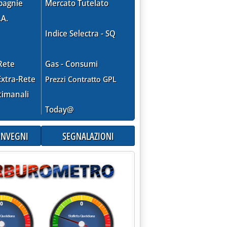
pagnie
Mercato Tutelato
.A.
Indice Selectra - SQ
Rete
Gas - Consumi
xtra-Rete
Prezzi Contratto GPL
timanali
Today@
CONVEGNI
SEGNALAZIONI