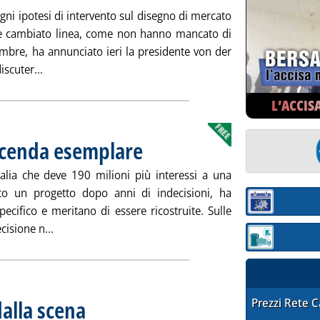
ni ipotesi di intervento sul disegno di mercato
ne cambiato linea, come non hanno mancato di
tembre, ha annunciato ieri la presidente von der
Leggi tutta la notizia: 'Mercato elettrico, cambiare sì
iscuter...
L’ACCIS
icenda esemplare
. Pubblicata giovedì 25 agosto 2022 alle 14.4.
alia che deve 190 milioni più interessi a una
ato un progetto dopo anni di indecisioni, ha
Sezione:
pecifico e meritano di essere ricostruite. Sulle
Leggi tutta la notizia: 'Ombrina mare, una vicenda 
cisione n...
Sezione: quotaz
dalla scena
STAFFETTA PRE
Prezzi Rete 
. Pubblicata lunedì 22 agosto 2022 alle 13.12.