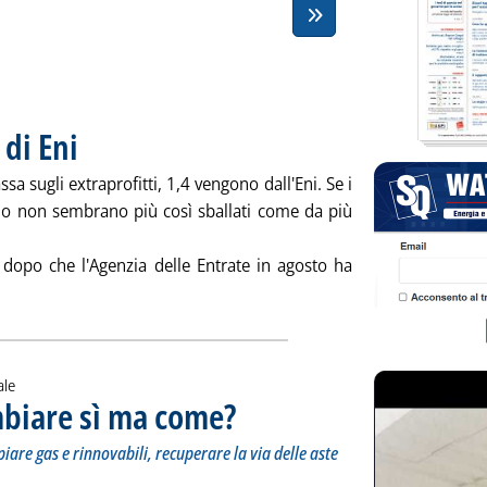
 di Eni
. Pubblicata mercoledì 31 agosto 2022 alle 15.42.
assa sugli extraprofitti, 1,4 vengono dall'Eni. Se i
rno non sembrano più così sballati come da più
, dopo che l'Agenzia delle Entrate in agosto ha
xtraprofitti, la mossa di Eni'
ale
mbiare sì ma come?
. Sottotitolo: Non molte le opzioni credibili per 
. Pubblicata martedì 30 agosto 2022 alle 16.0.
iare gas e rinnovabili, recuperare la via delle aste