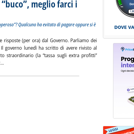
n “buco”, meglio farci i
overno invoca il “ravvedimento operoso”? Qualcuno ha evitato di pagare oppure si è sovrastimato 
 agosto 2022 alle 15.43.
operoso”? Qualcuno ha evitato di pagare oppure si è
risposte (per ora) dal Governo. Parliamo dei
. Il governo lunedì ha scritto di avere rivisto al
o straordinario (la “tassa sugli extra profitti”
Leggi tutta la notizia: 'Extraprofitti: se c'è un “buco”, meglio f
..