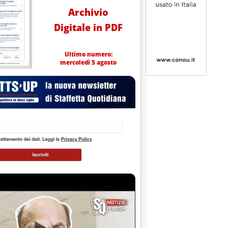
Archivio
Digitale in PDF
Ultimo numero:
mercoledì 5 agosto
disaccoppiare gas e rinnovabili, recuperare la via delle aste Cfd