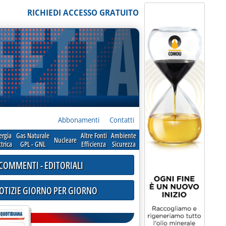
RICHIEDI ACCESSO GRATUITO
Abbonamenti
Contatti
ergia
Gas Naturale
Altre Fonti
Ambiente
Nucleare
ttrica
GPL - GNL
Efficienza
Sicurezza
COMMENTI - EDITORIALI
NOTIZIE GIORNO PER GIORNO