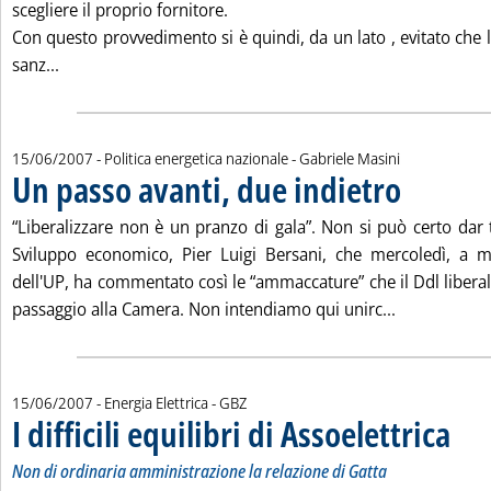
scegliere il proprio fornitore.
Con questo provvedimento si è quindi, da un lato , evitato che l'
Leggi tutta la notizia: 'Liberalizzazione elettrica: un bi
sanz...
di:
15/06/2007
- Politica energetica nazionale -
Gabriele Masini
Un passo avanti, due indietro
. Pubblicata vene
“Liberalizzare non è un pranzo di gala”. Non si può certo dar 
Sviluppo economico, Pier Luigi Bersani, che mercoledì, a m
dell'UP, ha commentato così le “ammaccature” che il Ddl liberal
Leggi tutta 
passaggio alla Camera. Non intendiamo qui unirc...
di:
15/06/2007
- Energia Elettrica -
GBZ
I difficili equilibri di Assoelettrica
. Sottot
. Pubbl
Non di ordinaria amministrazione la relazione di Gatta