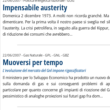
22/06/2007
- Politica energetica nazionale -
GOG
Impensabile austerity
. Pubblicata venerdì 22 giugno 2007 
Domenica 2 dicembre 1973. A molti non ricorda granché. Ma è
dimenticare. Per la prima volta il nostro paese si sveglia nel si
l'austerity. La crisi petrolifera, in seguito alla guerra del Kipp
Leggi tutta la notizia
di riduzione dei consumi che avrebbero...
di:
22/06/2007
- Gas Naturale - GPL - GNL -
GBZ
Muoversi per tempo
. Sottotitolo: L'evoluzione del mercato d
. Pubblicata venerdì 22 giugno 2007 alle
L'evoluzione del mercato del Gnl impone rigassificatori
Il ministero per lo Sviluppo Economico ha prodotto un nuovo 
sulla domanda di gas e sui conseguenti problemi di app
particolare per quanto concerne gli impianti di ricezione del 
Legg
pessimistico di analoghe proiezioni sui futuri gap fra dom...