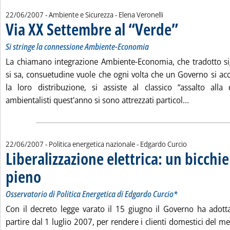
di:
22/06/2007
- Ambiente e Sicurezza -
Elena Veronelli
Via XX Settembre al “Verde”
. Sottotitolo: Si str
. Pubblicata venerdì 
Si stringe la connessione Ambiente-Economia
La chiamano integrazione Ambiente-Economia, che tradotto sign
si sa, consuetudine vuole che ogni volta che un Governo si 
la loro distribuzione, si assiste al classico “assalto alla
Leggi tutta
ambientalisti quest'anno si sono attrezzati particol...
di:
22/06/2007
- Politica energetica nazionale -
Edgardo Curcio
Liberalizzazione elettrica: un bicchi
pieno
. Sottotitolo: Osservatorio di Politica Energetica di Edgardo Curcio*
. Pubblicata venerdì 22 giugno 2007 alle 14.4.
Osservatorio di Politica Energetica di Edgardo Curcio*
Con il decreto legge varato il 15 giugno il Governo ha adot
partire dal 1 luglio 2007, per rendere i clienti domestici del mer