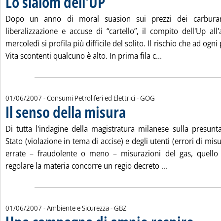
Lo slalom dell'UP
Dopo un anno di moral suasion sui prezzi dei carburant
liberalizzazione e accuse di “cartello”, il compito dell'Up al
mercoledì si profila più difficile del solito. Il rischio che ad ogn
Leggi tutta la not
Vita scontenti qualcuno è alto. In prima fila c...
di:
01/06/2007
- Consumi Petroliferi ed Elettrici -
GOG
Il senso della misura
. Pubblicata venerdì 01 giugno 2007 alle
Di tutta l'indagine della magistratura milanese sulla presunta
Stato (violazione in tema di accise) e degli utenti (errori di mi
errate – fraudolente o meno – misurazioni del gas, quello
Leggi tutta la n
regolare la materia concorre un regio decreto ...
di:
01/06/2007
- Ambiente e Sicurezza -
GBZ
. Sottotitol
. Pubblicat