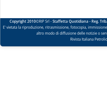
Copyright 2010
©RIP Srl -
Staffetta Quotidiana - Reg. Tri
E' vietata la riproduzione, ritrasmissione, fotocopia, immissione 
altro modo di diffusione delle notizie o ser
Rivista Italiana Petrol