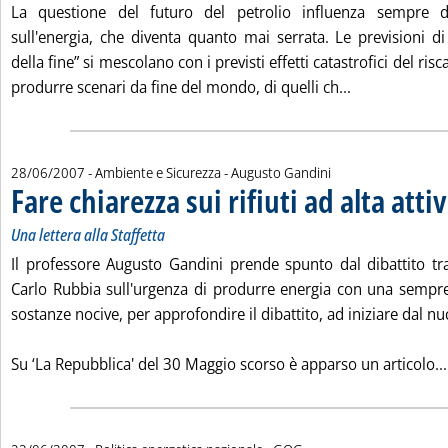
La questione del futuro del petrolio influenza sempre d
sull'energia, che diventa quanto mai serrata. Le previsioni d
della fine” si mescolano con i previsti effetti catastrofici del ri
Leggi tutta la
produrre scenari da fine del mondo, di quelli ch...
di:
28/06/2007
- Ambiente e Sicurezza -
Augusto Gandini
Fare chiarezza sui rifiuti ad alta attiv
Una lettera alla Staffetta
Il professore Augusto Gandini prende spunto dal dibattito t
Carlo Rubbia sull'urgenza di produrre energia con una sempr
sostanze nocive, per approfondire il dibattito, ad iniziare dal nu
Su ‘La Repubblica' del 30 Maggio scorso è apparso un articolo...
di: