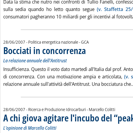
Data la stima che nutro nei confronti di Tullio Fanelli, confesso
sulla sedia quando ho letto quanto segue
(v. Staffetta 25/
consumatori pagheranno 10 miliardi per gli incentivi al fotovolta
di:
28/06/2007
- Politica energetica nazionale -
GCA
Bocciati in concorrenza
. Sottotitolo: La relazione annuale
. Pubblicata giovedì 28 giugno 20
La relazione annuale dell'Antitrust
Insufficienza. Questo il voto dato martedì all'Italia dal prof. Ant
di concorrenza. Con una motivazione ampia e articolata,
(v. 
relazione annuale sull'attività dell'Antitrust. Una bocciatura che..
di:
28/06/2007
- Ricerca e Produzione Idrocarburi -
Marcello Colitti
A chi giova agitare l'incubo del “peak
L'opinione di Marcello Colitti