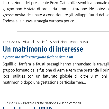
La relazione del presidente Enzo Gatta all'assemblea annuale d
giugno non è stata di ordinaria amministrazione. Né poteva es
grosse novità destinate a condizionare gli sviluppi futuri del se
Leggi tutta la notizi
Endesa e la nuova strategia europea per co...
di:
15/06/2007
- Vita delle Società - Associazioni -
Roberto Macrì
Un matrimonio di interesse
. Sottotitolo: A propos
. Pubblicata venerdì 1
A proposito della travagliata fusione Aem-Asm
Squilli di fanfara e fausti presagi hanno annunciato la travag
gruppo formato dalla fusione di Aem e Asm che pretende il primo
local utilities con un fatturato globale di oltre 9 milioni
Leggi tutta l
matrimonio dopo una gestazione particolarmen...
di:
08/06/2007
- Prezzi e Tariffe Nazionali -
Elena Veronelli
. Pubblicata venerdì 08 giugno 2007 alle 17.11.