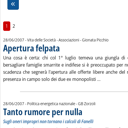
1
2
di:
28/06/2007
- Vita delle Società - Associazioni -
Gionata Picchio
Apertura felpata
. Pubblicata giovedì 28 giugno 2007 alle 16.3.
Una cosa è certa: chi col 1° luglio temeva una giungla di of
bersagliare famiglie smarrite e indifese si è preoccupato per n
scadenza che segnerà l'apertura alle offerte libere anche del
Leggi tutta la
presenza in campo solo dei due ex monopolisti ...
di:
28/06/2007
- Politica energetica nazionale -
GB Zorzoli
Tanto rumore per nulla
. Sottotitolo: Sugli oneri impropri 
. Pubblicata giovedì 28 giugno 200
Sugli oneri impropri non tornano i calcoli di Fanelli