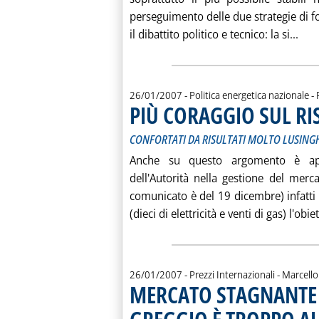
perseguimento delle due strategie di fon
Leg
il dibattito politico e tecnico: la si...
d
26/01/2007
- Politica energetica nazionale -
PIÙ CORAGGIO SUL R
CONFORTATI DA RISULTATI MOLTO LUSINGH
Anche su questo argomento è appr
dell'Autorità nella gestione del mercat
comunicato è del 19 dicembre) infatti a
(dieci di elettricità e venti di gas) l'obiet
di:
26/01/2007
- Prezzi Internazionali -
Marcello 
MERCATO STAGNANTE P