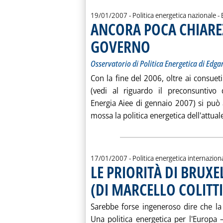
d
19/01/2007
- Politica energetica nazionale -
ANCORA POCA CHIAR
GOVERNO
. Sottotitolo: Osservatorio di P
. Pubblicata venerdì 19 gennai
Osservatorio di Politica Energetica di Edga
Con la fine del 2006, oltre ai consueti
(vedi al riguardo il preconsuntivo d
Energia Aiee di gennaio 2007) si può
mossa la politica energetica dell'attual
17/01/2007
- Politica energetica internazion
LE PRIORITÀ DI BRUXE
(DI MARCELLO COLITTI
Sarebbe forse ingeneroso dire che l
Una politica energetica per l'Europa