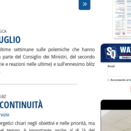
i:
GCA
LUGLIO
. Pubblicata venerdì 26 gennaio 2007 alle 17.0.
 ultime settimane sulle polemiche che hanno
a parte del Consiglio dei Ministri, del secondo
zie e reazioni nelle ultime) e sull'ennesimo blitz
Leggi tutta la notizia: 'LA SCADENZA DEL 1° LUGLIO'
.
i:
GBZ
 CONTINUITÀ
. Sottotitolo: Per sviluppare le attività produttive e di servizio
. Pubblicata venerdì 26 gennaio 2007 alle 16.44.
rvizio
getici chiari negli obiettivi e nelle priorità, ma
i nel tempo, è importante anche al di là del