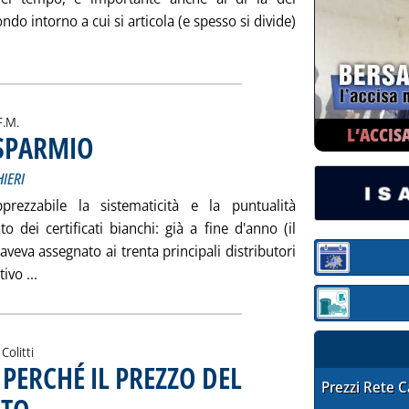
do intorno a cui si articola (e spesso si divide)
gi tutta la notizia: 'L'IMPORTANZA DELLA CONTINUITÀ'
i:
F.M.
L’ACCIS
ISPARMIO
. Sottotitolo: CONFORTATI DA RISULTATI MOLTO LUSINGHIERI
. Pubblicata venerdì 26 gennaio 2007 alle 16.43.
IERI
ezzabile la sistematicità e la puntualità
o dei certificati bianchi: già a fine d'anno (il
veva assegnato ai trenta principali distributori
Sezione:
Leggi tutta la notizia: 'PIÙ CORAGGIO SUL RISPARMIO'
tivo ...
Sezione: quotaz
Colitti
ERCHÉ IL PREZZO DEL
STAFFETTA PRE
Prezzi Rete 
. Sottotitolo: L'opinione di Marcello Colitti
. Pubblicata venerdì 26 gennaio 2007 alle 16.34.