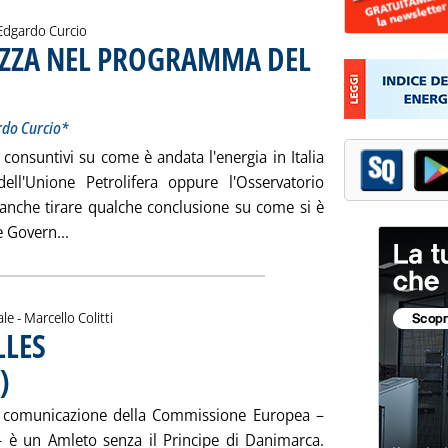
i:
Edgardo Curcio
EZZA NEL PROGRAMMA DEL
olitica Energetica di Edgardo Curcio*
o 2007 alle 15.50.
rdo Curcio*
 consuntivi su come è andata l'energia in Italia
ell'Unione Petrolifera oppure l'Osservatorio
 anche tirare qualche conclusione su come si è
Leggi tutta la notizia: 'ANCORA POCA CHIAREZZ
e Govern...
di:
ale -
Marcello Colitti
LLES
)
. Pubblicata mercoledì 17 gennaio 2007 alle 16.19.
a comunicazione della Commissione Europea –
 – è un Amleto senza il Principe di Danimarca.