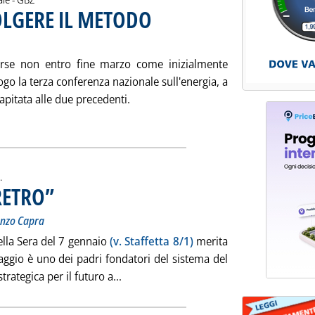
LGERE IL METODO
. Sottotitolo: Prima le proposte poi gli impegni
. Pubblicata venerdì 19 gennaio 2007 alle 16.5.
orse non entro fine marzo come inizialmente
uogo la terza conferenza nazionale sull'energia, a
apitata alle due precedenti.
ONFERENZA, CAPOVOLGERE IL METODO'
.
RETRO”
. Sottotitolo: Convince la diagnosi, meno la terapia di Renzo Capra
. Pubblicata venerdì 19 gennaio 2007 alle 16.0.
enzo Capra
della Sera del 7 gennaio
(v. Staffetta 8/1)
merita
naggio è uno dei padri fondatori del sistema del
Leggi tutta la notizia: 'GAS, COMUNI 
rategica per il futuro a...