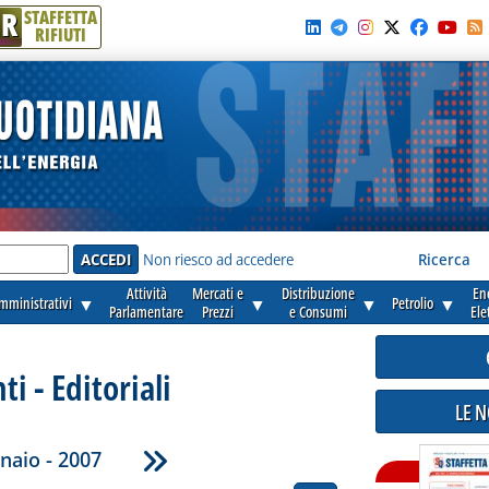
R
STAFFETTA
RIFIUTI
e'
Non riesco ad accedere
Ricerca
Attività
Mercati e
Distribuzione
En
amministrativi
▼
▼
▼
Petrolio
▼
Parlamentare
Prezzi
e Consumi
Ele
 - Editoriali
LE 
naio - 2007