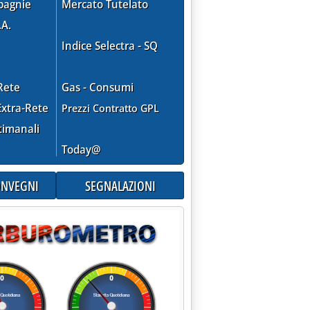
pagnie
Mercato Tutelato
.A.
Indice Selectra - SQ
Rete
Gas - Consumi
TE PERCHÉ IL PREZZO DEL GREGGIO È TROPPO ALTO'
xtra-Rete
Prezzi Contratto GPL
timanali
Today@
CONVEGNI
SEGNALAZIONI