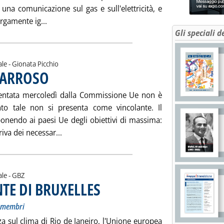
una comunicazione sul gas e sull'elettricità, e
Leggi tutta la notizia: 'LE PRIORITÀ DI BRUXELLE
argamente ig...
Gli speciali d
di:
ale -
Gionata Picchio
 BARROSO
. Pubblicata venerdì 12 gennaio 2007 alle 15.53.
sentata mercoledì dalla Commissione Ue non è
to tale non si presenta come vincolante. Il
onendo ai paesi Ue degli obiettivi di massima:
Leggi tutta la notizia: 'GLI EQUILIBRISMI DI
iva dei necessar...
di:
ale -
GBZ
NTE DI BRUXELLES
. Sottotitolo: La Commissione Ue “prigioniera” dei 
. Pubblicata venerdì 12 gennaio 2007 alle 15.52.
i membri
a sul clima di Rio de Janeiro, l'Unione europea