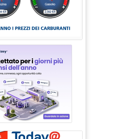
“VADE RETRO”'