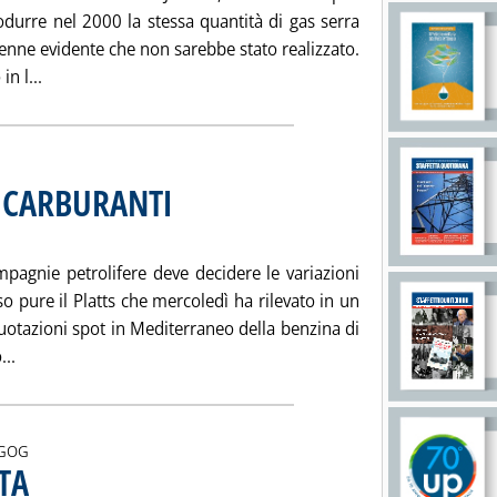
odurre nel 2000 la stessa quantità di gas serra
venne evidente che non sarebbe stato realizzato.
Leggi tutta la notizia: 'IL SILENZIO ASSORDANTE DI BRUX
n l...
E CARBURANTI
. Sottotitolo: Dal blitz di Bersani alle accuse sui prezzi
. Pubblicata venerdì 12 gennaio 2007 alle 15.48.
mpagnie petrolifere deve decidere le variazioni
so pure il Platts che mercoledì ha rilevato in un
otazioni spot in Mediterraneo della benzina di
Leggi tutta la notizia: 'TEMPESTA SULLA RETE CARBURANTI'
...
i:
GOG
TA
. Pubblicata venerdì 05 gennaio 2007 alle 15.6.