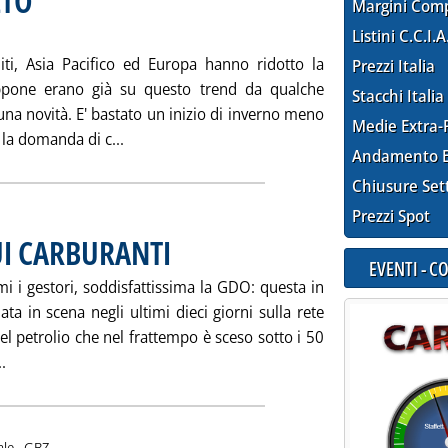
LTO
Margini Com
Listini C.C.I.A
niti, Asia Pacifico ed Europa hanno ridotto la
Prezzi Italia
ppone erano già su questo trend da qualche
Stacchi Italia
una novità. E' bastato un inizio di inverno meno
Medie Extra-
Leggi tutta la notizia: 'MERCATO STAGNAN
la domanda di c...
Andamento E
Chiusure Set
Prezzi Spot
UI CARBURANTI
. Pubblicata venerdì 19 gennaio 2007 alle 17.0.
EVENTI - 
mi i gestori, soddisfattissima la GDO: questa in
ta in scena negli ultimi dieci giorni sulla rete
el petrolio che nel frattempo è sceso sotto i 50
Leggi tutta la notizia: 'GIOCHI PERICOLOSI SUI CARBURANTI'
.
di:
ale -
GBZ