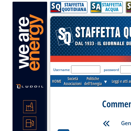
S
S
S
Q
A
STAFFETTA
STAFFETTA
QUOTIDIANA
ACQUA
'Modulo Login per acceder
Username
password
Società
Politiche
HOME
▼
Leggi e atti 
Associazioni
dell'Energia
Commenti
Gen