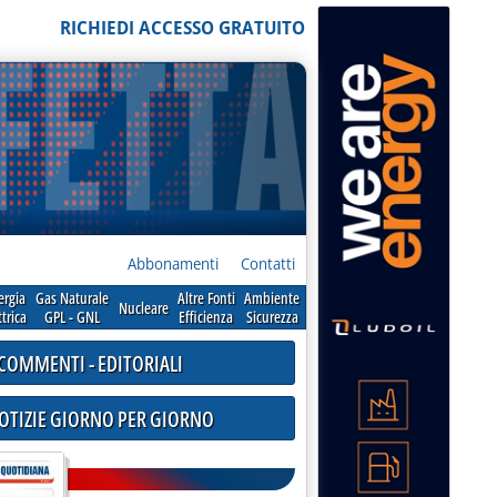
RICHIEDI ACCESSO GRATUITO
Abbonamenti
Contatti
ergia
Gas Naturale
Altre Fonti
Ambiente
Nucleare
ttrica
GPL - GNL
Efficienza
Sicurezza
COMMENTI - EDITORIALI
NOTIZIE GIORNO PER GIORNO