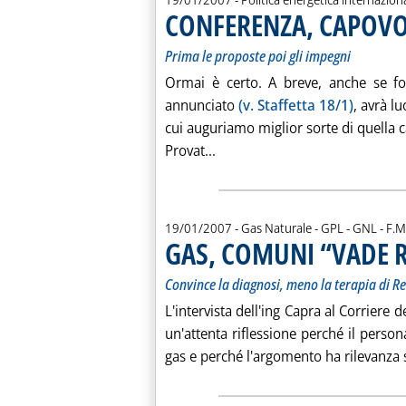
CONFERENZA, CAPOVO
Prima le proposte poi gli impegni
Ormai è certo. A breve, anche se f
annunciato
(v. Staffetta 18/1)
, avrà l
cui auguriamo miglior sorte di quella c
Leggi tutta la notizia: 'C
Provat...
di:
19/01/2007
- Gas Naturale - GPL - GNL -
F.M
GAS, COMUNI “VADE 
Convince la diagnosi, meno la terapia di R
L'intervista dell'ing Capra al Corriere 
un'attenta riflessione perché il perso
gas e perché l'argomento ha rilevanza st