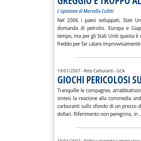
GREGGIO È TROPPO A
L'opinione di Marcello Colitti
Nel 2006 i paesi sviluppati, Stati U
domanda di petrolio. Europa e Gia
tempo, ma per gli Stati Uniti questa è 
freddo per far calare improvvisamente 
di:
19/01/2007
- Rete Carburanti -
GCA
GIOCHI PERICOLOSI S
Tranquille le compagnie, arrabbiatissi
sintesi la reazione alla commedia anda
carburanti sullo sfondo di un prezzo d
dollari. Riferimento non peregrino, in ..
19/01/2007
- Politica energetica internazion