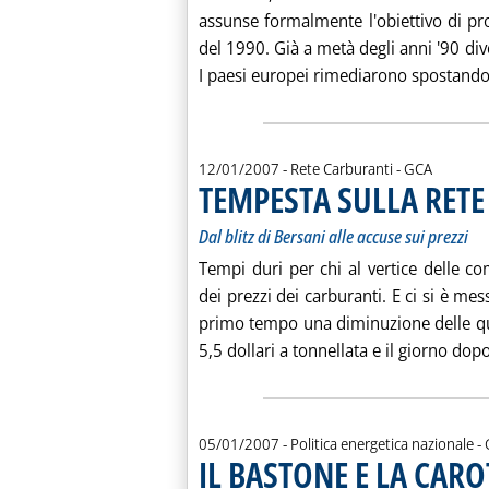
assunse formalmente l'obiettivo di pr
del 1990. Già a metà degli anni '90 di
I paesi europei rimediarono spostando i
di:
12/01/2007
- Rete Carburanti -
GCA
TEMPESTA SULLA RET
Dal blitz di Bersani alle accuse sui prezzi
Tempi duri per chi al vertice delle co
dei prezzi dei carburanti. E ci si è mes
primo tempo una diminuzione delle qu
5,5 dollari a tonnellata e il giorno dopo
d
05/01/2007
- Politica energetica nazionale -
IL BASTONE E LA CARO