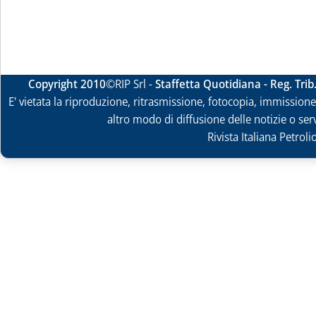
Copyright 2010
©RIP Srl -
Staffetta Quotidiana - Reg. Tri
E' vietata la riproduzione, ritrasmissione, fotocopia, immissione 
altro modo di diffusione delle notizie o ser
Rivista Italiana Petrol