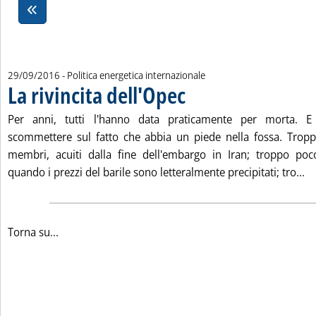
29/09/2016
- Politica energetica internazionale
La rivincita dell'Opec
. Pubblicata giovedì 29 settembre 2016 alle 13.9.
Per anni, tutti l'hanno data praticamente per morta. E
scommettere sul fatto che abbia un piede nella fossa. Troppi
membri, acuiti dalla fine dell'embargo in Iran; troppo poco
Le
quando i prezzi del barile sono letteralmente precipitati; tro...
Torna su...