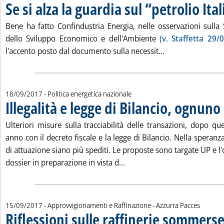
Se si alza la guardia sul “petrolio Ital
. Pubblicata martedì 19 settembre 2017 alle 15.11.
Bene ha fatto Confindustria Energia, nelle osservazioni sulla 
dello Sviluppo Economico e dell'Ambiente
(v. Staffetta 29/
Leggi tutta la not
l'accento posto dal documento sulla necessit...
18/09/2017
- Politica energetica nazionale
Illegalità e legge di Bilancio, ognuno
Ulteriori misure sulla tracciabilità delle transazioni, dopo qu
anno con il decreto fiscale e la legge di Bilancio. Nella speran
di attuazione siano più spediti. Le proposte sono targate UP e l'o
Leggi tutta la notizia: 'Ille
dossier in preparazione in vista d...
di:
15/09/2017
- Approvvigionamenti e Raffinazione -
Azzurra Pacces
Riflessioni sulle raffinerie sommers