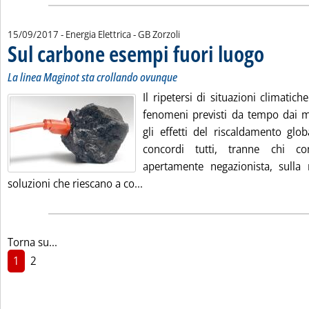
di:
15/09/2017
- Energia Elettrica -
GB Zorzoli
Sul carbone esempi fuori luogo
. Sottotitolo:
. Pubblicata 
La linea Maginot sta crollando ovunque
Il ripetersi di situazioni climati
fenomeni previsti da tempo dai m
gli effetti del riscaldamento glo
concordi tutti, tranne chi co
apertamente negazionista, sulla n
Leggi tutta la notizia: 'Sul carbon
soluzioni che riescano a co...
Torna su...
1
2