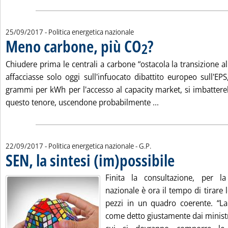
25/09/2017
- Politica energetica nazionale
Meno carbone, più CO
?
. Pubblicata lunedì 25 settemb
2
Chiudere prima le centrali a carbone “ostacola la transizione all
affacciasse solo oggi sull'infuocato dibattito europeo sull'EPS
grammi per kWh per l'accesso al capacity market, si imbattere
Leggi tutta la noti
questo tenore, uscendone probabilmente ...
di:
22/09/2017
- Politica energetica nazionale -
G.P.
SEN, la sintesi (im)possibile
. Pubblicata venerdì 
Finita la consultazione, per la
nazionale è ora il tempo di tirare
pezzi in un quadro coerente. “La 
come detto giustamente dai ministri