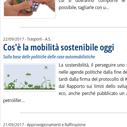
cui si dovranno comporre le 
Leggi tut
possibile, tagliarle con u...
di:
22/09/2017
- Trasporti -
A.S.
Cos'è la mobilità sostenibile oggi
. Sottotit
. Pubblic
Sulla base delle politiche delle case automobilistiche
La sostenibilità, il perseguire uno 
nelle agende politiche dalla fine de
tardi dalla firma del protocollo di
dal Rapporto sui limiti dello svi
eco, anche perché pubblicato un a
Leggi tutta la notizia: 'Cos'è la mobilità sostenibile
petrolifer...
21/09/2017
- Approvvigionamenti e Raffinazione