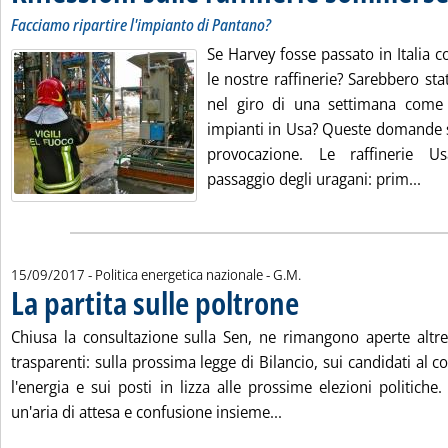
Facciamo ripartire l'impianto di Pantano?
Se Harvey fosse passato in Italia 
le nostre raffinerie? Sarebbero stat
nel giro di una settimana come 
impianti in Usa? Queste domande
provocazione. Le raffinerie U
Legg
passaggio degli uragani: prim...
di:
15/09/2017
- Politica energetica nazionale -
G.M.
La partita sulle poltrone
. Pubblicata venerdì 15 settem
Chiusa la consultazione sulla Sen, ne rimangono aperte altre
trasparenti: sulla prossima legge di Bilancio, sui candidati al co
l'energia e sui posti in lizza alle prossime elezioni politiche.
Leggi tutta la notizia: '
un'aria di attesa e confusione insieme...