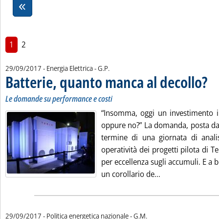
1
2
di:
29/09/2017
- Energia Elettrica -
G.P.
Batterie, quanto manca al decollo?
. Sot
. Pub
Le domande su performance e costi
“Insomma, oggi un investimento in
oppure no?” La domanda, posta dal
termine di una giornata di anal
operatività dei progetti pilota di T
per eccellenza sugli accumuli. E a
Leggi tutta la no
un corollario de...
di:
29/09/2017
- Politica energetica nazionale -
G.M.