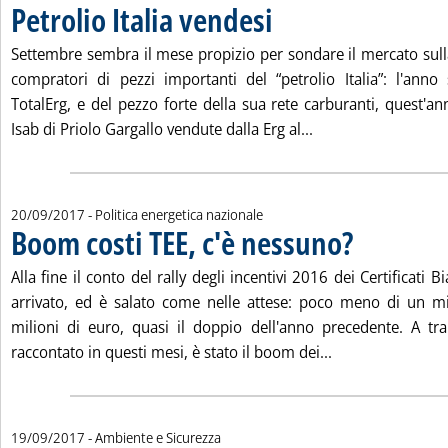
Petrolio Italia vendesi
. Pubblicata giovedì 21 settembre 20
Settembre sembra il mese propizio per sondare il mercato sulla
compratori di pezzi importanti del “petrolio Italia”: l'anno
TotalErg, e del pezzo forte della sua rete carburanti, quest'an
Leggi tutta la notiz
Isab di Priolo Gargallo vendute dalla Erg al...
20/09/2017
- Politica energetica nazionale
Boom costi TEE, c'è nessuno?
. Pubblicata mercol
Alla fine il conto del rally degli incentivi 2016 dei Certificati Bi
arrivato, ed è salato come nelle attese: poco meno di un mi
milioni di euro, quasi il doppio dell'anno precedente. A t
Leggi tutta la n
raccontato in questi mesi, è stato il boom dei...
19/09/2017
- Ambiente e Sicurezza