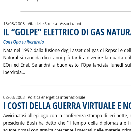
15/03/2003
- Vita delle Società - Associazioni
IL “GOLPE” ELETTRICO DI GAS NATUR
Con l'Opa su Iberdrola
Nata nel 1992 dalla fusione degli asset del gas di Repsol e de
Natural si candida dieci anni più tardi a divenire la quarta ut
EOn ed Enel. Se andrà a buon esito l'Opa lanciata lunedì su
Leggi tutta la notizia: 'IL “GOLPE” ELETTRICO DI 
Iberdrola...
08/03/2003
- Politica energetica internazionale
I COSTI DELLA GUERRA VIRTUALE E 
Avvicinatasi all'epilogo con la conferenza stampa di ieri notte, 
presidente Bush ha detto che “il tempo della diplomazia è fini
scuote ormai con gravità crescente i mercati delle materie prime,