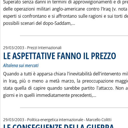
Superato senza danni in termini di approvvigionamenti e di prez
delle operazioni militari anglo-americane contro l'Iraq (v. nota
esperti si confrontano e si affrontano sulle ragioni e sui torti 
Leggi tutta la notizia: 'G
possibili scenari del dopo-Saddam,...
29/03/2003
- Prezzi Internazionali
LE ASPETTATIVE FANNO IL PREZZO
. Sottoti
. Pubbli
Altalena sui mercati
Quando a tutti è apparsa chiara l'inevitabilità dell'intervento m
in Iraq, più o meno a metà marzo, la preoccupazione maggior
stata quella di capire quando sarebbe partito l'attacco. Non a
Leggi tutta la 
giorni e in quelli immediatamente precedenti,...
di:
29/03/2003
- Politica energetica internazionale -
Marcello Colitti
LE CONSEGUENZE DELLA GUERRA
. Sottotito
. Pubblica