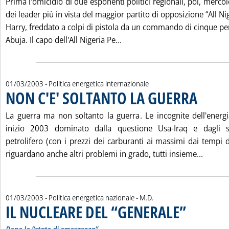
Prima l'omicidio di due esponenti politici regionali, poi, mercol
dei leader più in vista del maggior partito di opposizione “All N
Harry, freddato a colpi di pistola da un commando di cinque pe
Leggi tutta la notizia: 'NIGE
Abuja. Il capo dell'All Nigeria Pe...
01/03/2003
- Politica energetica internazionale
NON C'E' SOLTANTO LA GUERRA
. Pubblicata
La guerra ma non soltanto la guerra. Le incognite dell'energ
inizio 2003 dominato dalla questione Usa-Iraq e dagli 
petrolifero (con i prezzi dei carburanti ai massimi dai tempi d
Leggi 
riguardano anche altri problemi in grado, tutti insieme...
di:
01/03/2003
- Politica energetica nazionale -
M.D.
IL NUCLEARE DEL “GENERALE”
. Sottotitolo: Dop
. Pubblicata saba