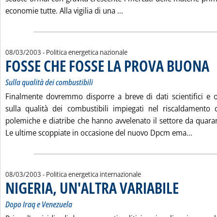
Leggi tutta la notizia: 'I
economie tutte. Alla vigilia di una ...
08/03/2003
- Politica energetica nazionale
FOSSE CHE FOSSE LA PROVA BUONA
. S
. P
Sulla qualità dei combustibili
Finalmente dovremmo disporre a breve di dati scientifici e o
sulla qualità dei combustibili impiegati nel riscaldamento 
polemiche e diatribe che hanno avvelenato il settore da quaran
Leggi 
Le ultime scoppiate in occasione del nuovo Dpcm ema...
08/03/2003
- Politica energetica internazionale
NIGERIA, UN'ALTRA VARIABILE
. Sottotitolo: Do
. Pubblicata sab
Dopo Iraq e Venezuela