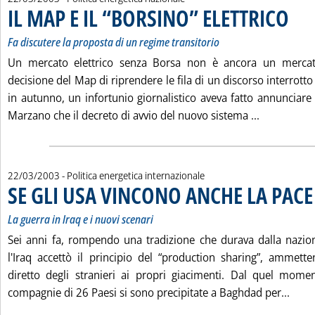
IL MAP E IL “BORSINO” ELETTRICO
. Sottot
. Pubbl
Fa discutere la proposta di un regime transitorio
Un mercato elettrico senza Borsa non è ancora un mercato 
decisione del Map di riprendere le fila di un discorso interro
in autunno, un infortunio giornalistico aveva fatto annunciare
Leggi tutta
Marzano che il decreto di avvio del nuovo sistema ...
22/03/2003
- Politica energetica internazionale
SE GLI USA VINCONO ANCHE LA PACE
La guerra in Iraq e i nuovi scenari
Sei anni fa, rompendo una tradizione che durava dalla nazio
l'Iraq accettò il principio del “production sharing”, ammette
diretto degli stranieri ai propri giacimenti. Dal quel mo
Legg
compagnie di 26 Paesi si sono precipitate a Baghdad per...