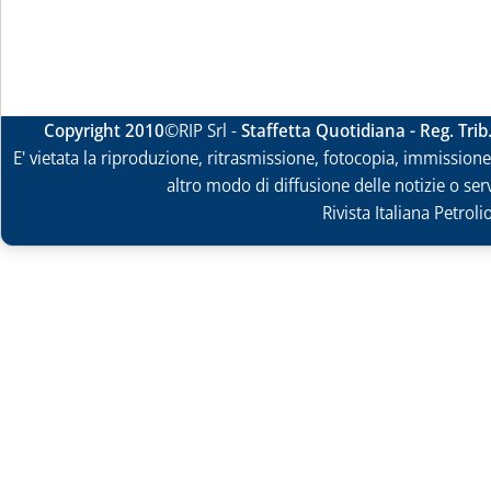
Copyright 2010
©RIP Srl -
Staffetta Quotidiana - Reg. Tri
E' vietata la riproduzione, ritrasmissione, fotocopia, immissione 
altro modo di diffusione delle notizie o ser
Rivista Italiana Petrol