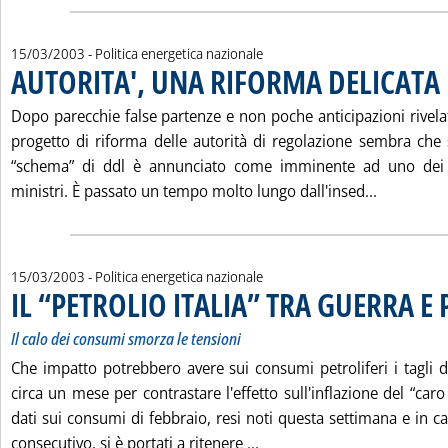
15/03/2003
- Politica energetica nazionale
AUTORITA', UNA RIFORMA DELICATA
.
Dopo parecchie false partenze e non poche anticipazioni rivelate
progetto di riforma delle autorità di regolazione sembra che 
“schema” di ddl è annunciato come imminente ad uno dei p
Leggi tut
ministri. È passato un tempo molto lungo dall'insed...
15/03/2003
- Politica energetica nazionale
IL “PETROLIO ITALIA” TRA GUERRA E 
Il calo dei consumi smorza le tensioni
Che impatto potrebbero avere sui consumi petroliferi i tagli de
circa un mese per contrastare l'effetto sull'inflazione del “caro
dati sui consumi di febbraio, resi noti questa settimana e in c
Leggi tutta la notizia: 'I
consecutivo, si è portati a ritenere ...