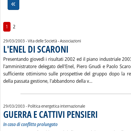
1
2
29/03/2003
- Vita delle Società - Associazioni
L'ENEL DI SCARONI
. Pubblicata sabato 29 marzo 2003 alle 15.44
Presentando giovedì i risultati 2002 ed il piano industriale 200
l'amministratore delegato dell'Enel, Piero Gnudi e Paolo Scar
sufficiente ottimismo sulle prospettive del gruppo dopo la rev
Leggi tutta la not
della passata gestione, l'abbandono della v...
29/03/2003
- Politica energetica internazionale
GUERRA E CATTIVI PENSIERI
. Sottotitolo: In caso di 
. Pubblicata sabato 29 
In caso di conflitto prolungato