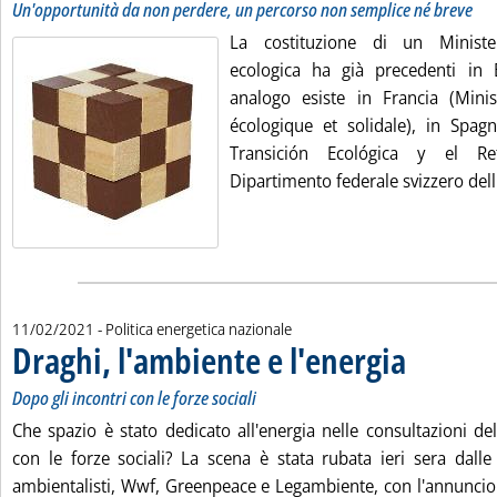
Un'opportunità da non perdere, un percorso non semplice né breve
La costituzione di un Ministe
ecologica ha già precedenti in 
analogo esiste in Francia (Minis
écologique et solidale), in Spagn
Transición Ecológica y el Re
Dipartimento federale svizzero dell
11/02/2021
- Politica energetica nazionale
Draghi, l'ambiente e l'energia
. Sottotitolo: Dopo
. Pubblicata giov
Dopo gli incontri con le forze sociali
Che spazio è stato dedicato all'energia nelle consultazioni de
con le forze sociali? La scena è stata rubata ieri sera dalle 
ambientalisti, Wwf, Greenpeace e Legambiente, con l'annuncio a