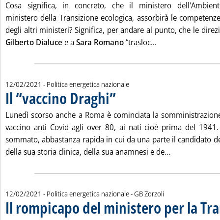
Cosa significa, in concreto, che il ministero dell'Ambien
ministero della Transizione ecologica, assorbirà le competenze
degli altri ministeri? Significa, per andare al punto, che le dire
Leggi tutta la noti
Gilberto Dialuce
e a
Sara Romano
“trasloc...
12/02/2021
- Politica energetica nazionale
Il “vaccino Draghi”
. Pubblicata venerdì 12 febbraio 2021 alle 1
Lunedì scorso anche a Roma è cominciata la somministrazione
vaccino anti Covid agli over 80, ai nati cioè prima del 1941
sommato, abbastanza rapida in cui da una parte il candidato dev
Leggi tutta la 
della sua storia clinica, della sua anamnesi e de...
di:
12/02/2021
- Politica energetica nazionale -
GB Zorzoli
Il rompicapo del ministero per la Tr