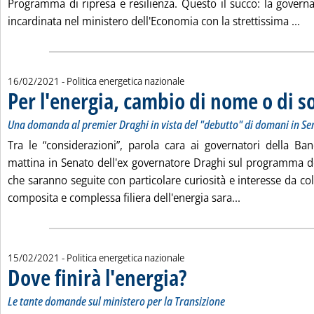
Programma di ripresa e resilienza. Questo il succo: la gove
Le
incardinata nel ministero dell'Economia con la strettissima ...
16/02/2021
- Politica energetica nazionale
Per l'energia, cambio di nome o di s
Una domanda al premier Draghi in vista del "debutto" di domani in Se
Tra le “considerazioni”, parola cara ai governatori della Ban
mattina in Senato dell'ex governatore Draghi sul programma d
che saranno seguite con particolare curiosità e interesse da c
Leggi tutta la 
composita e complessa filiera dell'energia sara...
15/02/2021
- Politica energetica nazionale
Dove finirà l'energia?
. Sottotitolo: Le tante domande sul min
. Pubblicata lunedì 15 febbraio 2021 a
Le tante domande sul ministero per la Transizione