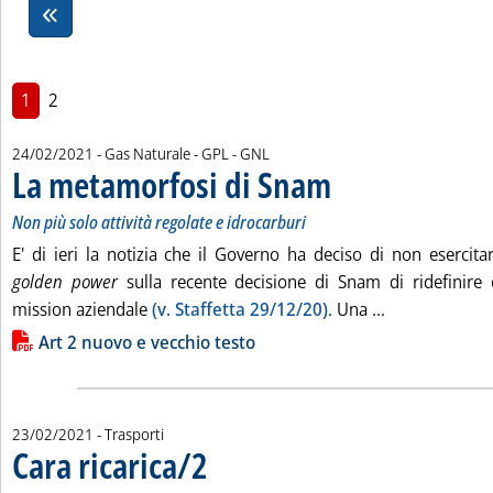
1
2
24/02/2021
- Gas Naturale - GPL - GNL
La metamorfosi di Snam
. Sottotitolo: Non più solo attiv
. Pubblicata mercoledì 24 febb
Non più solo attività regolate e idrocarburi
E' di ieri la notizia che il Governo ha deciso di non esercitar
golden power
sulla recente decisione di Snam di ridefinire 
Leggi tutta la
mission aziendale
(v. Staffetta 29/12/20)
. Una ...
Lista allegati PDF alla notizia
Art 2 nuovo e vecchio testo
23/02/2021
- Trasporti
Cara ricarica/2
. Sottotitolo: Il dibattito sgangherato sulla tariffa ad ho
. Pubblicata martedì 23 febbraio 2021 alle 16.43.