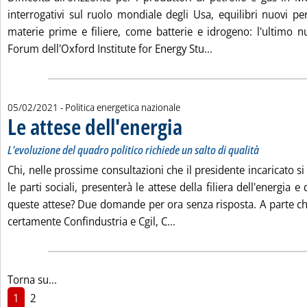
interrogativi sul ruolo mondiale degli Usa, equilibri nuovi pe
materie prime e filiere, come batterie e idrogeno: l'ultimo nu
Leggi tutta la notiz
Forum dell'Oxford Institute for Energy Stu...
05/02/2021
- Politica energetica nazionale
Le attese dell'energia
. Sottotitolo: L'evoluzione del quadro p
. Pubblicata venerdì 05 febbraio 2021 
L'evoluzione del quadro politico richiede un salto di qualità
Chi, nelle prossime consultazioni che il presidente incaricato s
le parti sociali, presenterà le attese della filiera dell'energia 
queste attese? Due domande per ora senza risposta. A parte chi 
Leggi tutta la notizia: 'Le 
certamente Confindustria e Cgil, C...
Torna su...
1
2