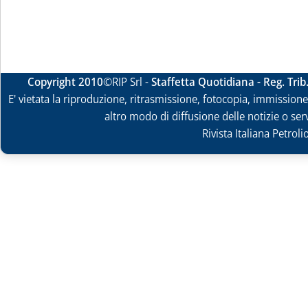
Copyright 2010
©RIP Srl -
Staffetta Quotidiana - Reg. Tri
E' vietata la riproduzione, ritrasmissione, fotocopia, immissione 
altro modo di diffusione delle notizie o ser
Rivista Italiana Petrol