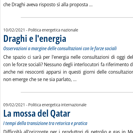
Leggi tutta la notiz
che Draghi aveva risposto sì alla proposta ...
10/02/2021
- Politica energetica nazionale
Draghi e l'energia
. Sottotitolo: Osservazioni a margine delle consu
. Pubblicata mercoledì 10 febbraio 2021 alle 1
Osservazioni a margine delle consultazioni con le forze sociali
Che spazio ci sarà per l'energia nelle consultazioni di oggi de
con le forze sociali? Nessuno degli interlocutori fa riferimento di
anche nei resoconti apparsi in questi giorni delle consultazion
Leggi tutta la notizia: 'Dra
non emerge che se ne sia parlato, ...
09/02/2021
- Politica energetica internazionale
La mossa del Qatar
. Sottotitolo: I tempi della transizione tra ret
. Pubblicata martedì 09 febbraio 2021 alle 1
I tempi della transizione tra retorica e pratica
Difficoltà all'orizzonte per i produttori di petrolio e gas in 