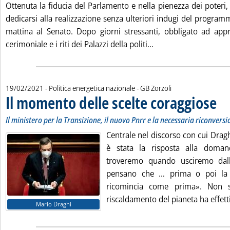
Ottenuta la fiducia del Parlamento e nella pienezza dei poteri
dedicarsi alla realizzazione senza ulteriori indugi del program
mattina al Senato. Dopo giorni stressanti, obbligato ad appr
Leggi tutta la notizia
cerimoniale e i riti dei Palazzi della politi...
di:
19/02/2021
- Politica energetica nazionale -
GB Zorzoli
Il momento delle scelte coraggiose
. Sot
. Pub
Il ministero per la Transizione, il nuovo Pnrr e la necessaria riconvers
Centrale nel discorso con cui Draghi
è stata la risposta alla dom
troveremo quando usciremo dal
pensano che … prima o poi la l
ricomincia come prima». Non s
riscaldamento del pianeta ha effetti 
Mario Draghi