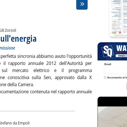
i:
GB Zorzoli
ull'energia
. Sottotitolo: Troppo generico il programma della X commissione
. Pubblicata venerdì 02 agosto 2013 alle 12.9.
missione
 perfetta sincronia abbiamo avuto l'opportunità
e il rapporto annuale 2012 dell'Autorità per
a sul mercato elettrico e il programma
gine conoscitiva sulla Sen, approvato dalla X
ne della Camera.
documentazione contenuta nel rapporto annuale
ima indagine sull'energia'
i:
Stefano da Empoli