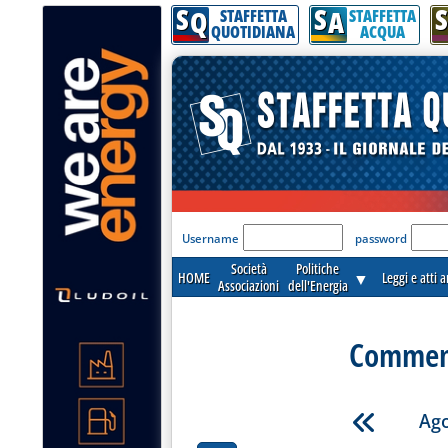
S
S
S
Q
A
STAFFETTA
STAFFETTA
QUOTIDIANA
ACQUA
'Modulo Login per acceder
Username
password
Società
Politiche
HOME
▼
Leggi e atti 
Associazioni
dell'Energia
Commenti
Ago