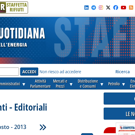
R
STAFFETTA
RIFIUTI
e'
Non riesco ad accedere
Ricerca
Attività
Mercati e
Distribuzione
En
amministrativi
▼
▼
▼
Petrolio
▼
Parlamentare
Prezzi
e Consumi
Ele
 - Editoriali
LE 
sto - 2013