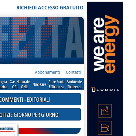
RICHIEDI ACCESSO GRATUITO
Abbonamenti
Contatti
ergia
Gas Naturale
Altre Fonti
Ambiente
Nucleare
ttrica
GPL - GNL
Efficienza
Sicurezza
COMMENTI - EDITORIALI
NOTIZIE GIORNO PER GIORNO