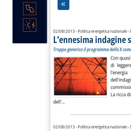
d
02/08/2013
- Politica energetica nazionale -
L'ennesima indagine s
Troppo generico il programma della X com
Con quasi
di legger
l'energi
dell'inda
commissio
La ricca 
Leggi tutta la notizia: 'L'ennes
dell'...
d
02/08/2013
- Politica energetica nazionale -