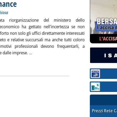
rnance
. Sottotitolo: La riorganizzazione del Mse una scelta rischiosa
. Pubblicata venerdì 02 agosto 2013 alle 9.33.
chiosa
iata riorganizzazione del ministero dello
economico ha gettato nell'incertezza se non
forto non solo gli uffici direttamente interessati
L’ACCIS
eto e relative succursali ma anche tutti coloro
otivi professionali devono frequentarli, a
Leggi tutta la notizia: 'L'energia senza gover
 dalle imprese. ...
Sezione:
Sezione: quotaz
STAFFETTA PRE
Prezzi Rete 