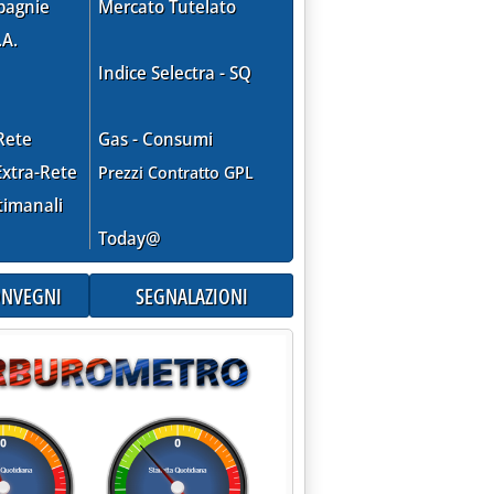
pagnie
Mercato Tutelato
.A.
Indice Selectra - SQ
Rete
Gas - Consumi
xtra-Rete
Prezzi Contratto GPL
timanali
Today@
CONVEGNI
SEGNALAZIONI