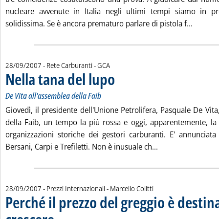
nucleare avvenute in Italia negli ultimi tempi siamo in p
Leggi tu
solidissima. Se è ancora prematuro parlare di pistola f...
di:
28/09/2007
- Rete Carburanti -
GCA
Nella tana del lupo
. Sottotitolo: De Vita all'assemblea della Faib
. Pubblicata venerdì 28 settembre 2007 alle 
De Vita all'assemblea della Faib
Giovedì, il presidente dell'Unione Petrolifera, Pasquale De Vita
della Faib, un tempo la più rossa e oggi, apparentemente, la
organizzazioni storiche dei gestori carburanti. E' annunciat
Leggi tutta la not
Bersani, Carpi e Trefiletti. Non è inusuale ch...
di:
28/09/2007
- Prezzi Internazionali -
Marcello Colitti
Perché il prezzo del greggio è destin
. Sottotitolo: L'opinione di Marcello Colitti
. Pubblicata venerdì 28 settembre 2007 alle 15.56.