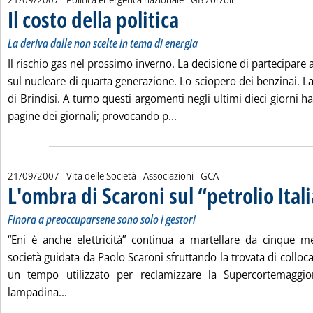
Il costo della politica
. Sottotitolo: La deriva dalle non scelte 
. Pubblicata venerdì 21 settembre 2007 a
La deriva dalle non scelte in tema di energia
Il rischio gas nel prossimo inverno. La decisione di partecipare 
sul nucleare di quarta generazione. Lo sciopero dei benzinai. L
di Brindisi. A turno questi argomenti negli ultimi dieci giorni h
Leggi tutta la notizia: 'Il co
pagine dei giornali; provocando p...
di:
21/09/2007
- Vita delle Società - Associazioni -
GCA
L'ombra di Scaroni sul “petrolio Ital
Finora a preoccuparsene sono solo i gestori
“Eni è anche elettricità” continua a martellare da cinque me
società guidata da Paolo Scaroni sfruttando la trovata di colloca
un tempo utilizzato per reclamizzare la Supercortemaggio
Leggi tutta la notizia: 'L'ombra di Scaroni sul “petr
lampadina...