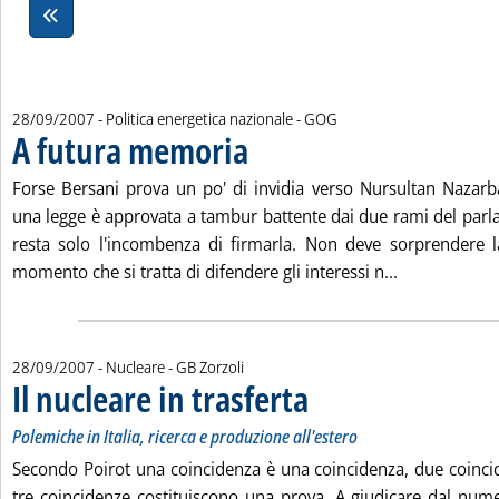
di:
28/09/2007
- Politica energetica nazionale -
GOG
A futura memoria
. Pubblicata venerdì 28 settembre 2007 alle 16
Forse Bersani prova un po' di invidia verso Nursultan Nazarba
una legge è approvata a tambur battente dai due rami del parl
resta solo l'incombenza di firmarla. Non deve sorprendere l
Leggi tutta l
momento che si tratta di difendere gli interessi n...
di:
28/09/2007
- Nucleare -
GB Zorzoli
Il nucleare in trasferta
. Sottotitolo: Polemiche in Italia, ri
. Pubblicata venerdì 28 settembre 2
Polemiche in Italia, ricerca e produzione all'estero
Secondo Poirot una coincidenza è una coincidenza, due coinci
tre coincidenze costituiscono una prova. A giudicare dal nume