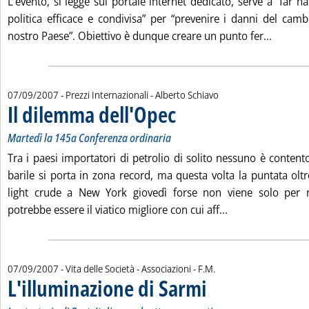
L'evento, si legge sul portale internet dedicato, serve a “far 
politica efficace e condivisa” per “prevenire i danni del cam
Leggi tu
nostro Paese”. Obiettivo è dunque creare un punto fer...
di:
07/09/2007
- Prezzi Internazionali -
Alberto Schiavo
Il dilemma dell'Opec
. Sottotitolo: Martedì la 145a Conferenza
. Pubblicata venerdì 07 settembre 2007 a
Martedì la 145a Conferenza ordinaria
Tra i paesi importatori di petrolio di solito nessuno è conten
barile si porta in zona record, ma questa volta la puntata oltre
light crude a New York giovedì forse non viene solo per n
Leggi tutta la no
potrebbe essere il viatico migliore con cui aff...
di:
07/09/2007
- Vita delle Società - Associazioni -
F.M.
L'illuminazione di Sarmi
. Sottotitolo: La strategia di Po
. Pubblicata venerdì 07 settem