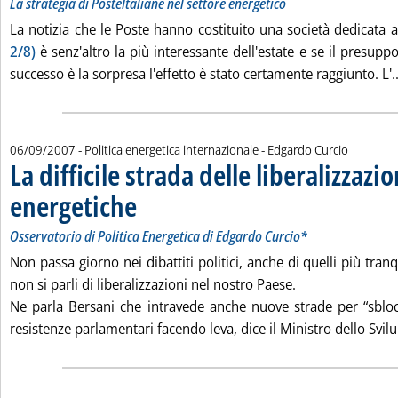
La strategia di PosteItaliane nel settore energetico
La notizia che le Poste hanno costituito una società dedicata a
2/8)
è senz'altro la più interessante dell'estate e se il presuppo
successo è la sorpresa l'effetto è stato certamente raggiunto. L'..
di:
06/09/2007
- Politica energetica internazionale -
Edgardo Curcio
La difficile strada delle liberalizzazio
energetiche
. Sottotitolo: Osservatorio di Politica Energetica di Edgardo Cu
. Pubblicata giovedì 06 settembre 2007 alle 15.18.
Osservatorio di Politica Energetica di Edgardo Curcio*
Non passa giorno nei dibattiti politici, anche di quelli più tranqu
non si parli di liberalizzazioni nel nostro Paese.
Ne parla Bersani che intravede anche nuove strade per “sblocca
resistenze parlamentari facendo leva, dice il Ministro dello Svilu