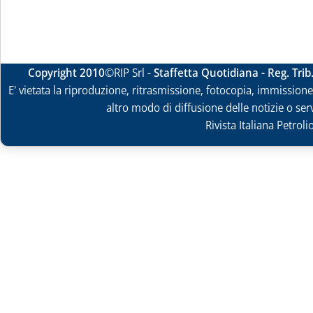
Copyright 2010
©RIP Srl -
Staffetta Quotidiana - Reg. Tri
E' vietata la riproduzione, ritrasmissione, fotocopia, immissione 
altro modo di diffusione delle notizie o ser
Rivista Italiana Petrol