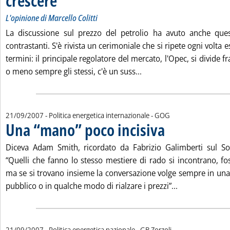
crescere
L'opinione di Marcello Colitti
La discussione sul prezzo del petrolio ha avuto anche quest
contrastanti. S'è rivista un cerimoniale che si ripete ogni volta 
termini: il principale regolatore del mercato, l'Opec, si divide f
Leggi tutta la notizia: '
o meno sempre gli stessi, c'è un suss...
di:
21/09/2007
- Politica energetica internazionale -
GOG
Una “mano” poco incisiva
. Pubblicata venerdì 21 se
Diceva Adam Smith, ricordato da Fabrizio Galimberti sul So
“Quelli che fanno lo stesso mestiere di rado si incontrano, fos
ma se si trovano insieme la conversazione volge sempre in una 
Leggi tutta la
pubblico o in qualche modo di rialzare i prezzi”...
di:
21/09/2007
- Politica energetica nazionale -
GB Zorzoli