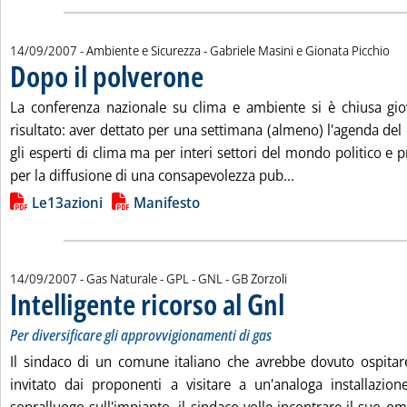
di:
14/09/2007
- Ambiente e Sicurezza -
Gabriele Masini e Gionata Picchio
Dopo il polverone
. Pubblicata venerdì 14 settembre 2007 alle 16
La conferenza nazionale su clima e ambiente si è chiusa gi
risultato: aver dettato per una settimana (almeno) l'agenda del 
gli esperti di clima ma per interi settori del mondo politico e p
Leggi tutta la not
per la diffusione di una consapevolezza pub...
Lista allegati PDF alla notizia
Le13azioni
Manifesto
di:
14/09/2007
- Gas Naturale - GPL - GNL -
GB Zorzoli
Intelligente ricorso al Gnl
. Sottotitolo: Per diversifica
. Pubblicata venerdì 14 sett
Per diversificare gli approvvigionamenti di gas
Il sindaco di un comune italiano che avrebbe dovuto ospitare
invitato dai proponenti a visitare a un'analoga installazione