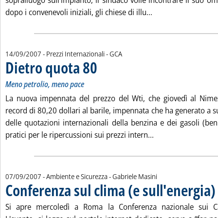
sopralluogo sull'impianto, il sindaco volle incontrare il suo 
Leggi tutta la notiz
dopo i convenevoli iniziali, gli chiese di illu...
di:
14/09/2007
- Prezzi Internazionali -
GCA
Dietro quota 80
. Sottotitolo: Meno petrolio, meno pace
. Pubblicata venerdì 14 settembre 2007 alle 16.38.
Meno petrolio, meno pace
La nuova impennata del prezzo del Wti, che giovedì al Nime
record di 80,20 dollari al barile, impennata che ha generato a 
delle quotazioni internazionali della benzina e dei gasoli (ben
Leggi tutta la noti
pratici per le ripercussioni sui prezzi intern...
di:
07/09/2007
- Ambiente e Sicurezza -
Gabriele Masini
Conferenza sul clima (e sull'energia)
.
Si apre mercoledì a Roma la Conferenza nazionale sui Ca