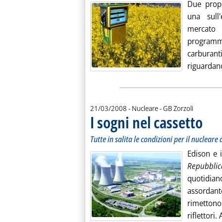
Due propo
una sull'
mercato d
programma
carburanti
riguardan
di:
21/03/2008
- Nucleare -
GB Zorzoli
I sogni nel cassetto
. Sottoti
. Pubbli
Tutte in salita le condizioni per il nucleare 
Edison e i
Repubblic
quotidian
assordant
rimettono
riflettori. 