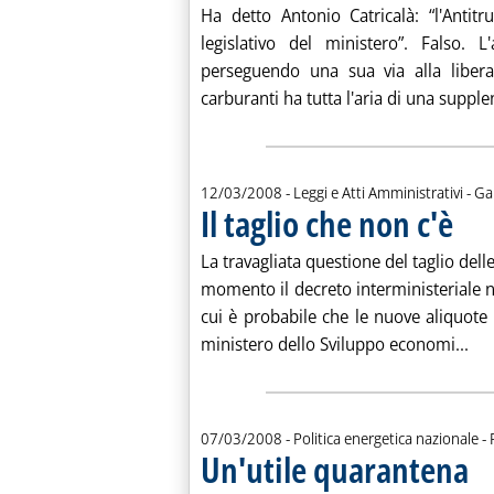
Ha detto Antonio Catricalà: “l'Antit
legislativo del ministero”. Falso. 
perseguendo una sua via alla liberal
carburanti ha tutta l'aria di una supplen
di:
12/03/2008
- Leggi e Atti Amministrativi -
Ga
Il taglio che non c'è
. Pubbl
La travagliata questione del taglio dell
momento il decreto interministeriale n
cui è probabile che le nuove aliquot
Leg
ministero dello Sviluppo economi...
d
07/03/2008
- Politica energetica nazionale -
Un'utile quarantena
. Sot
. Pu