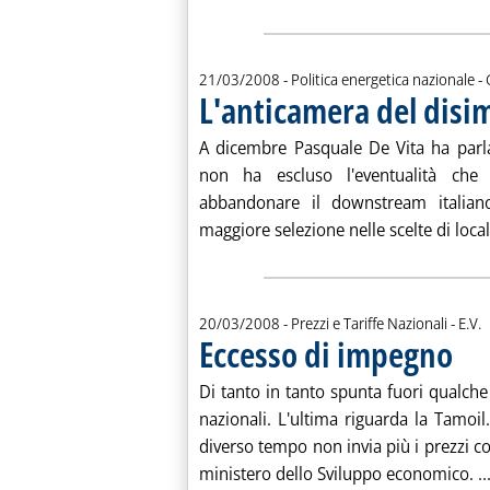
d
21/03/2008
- Politica energetica nazionale -
L'anticamera del dis
A dicembre Pasquale De Vita ha parlato
non ha escluso l'eventualità che
abbandonare il downstream italian
maggiore selezione nelle scelte di local
di:
20/03/2008
- Prezzi e Tariffe Nazionali -
E.V.
Eccesso di impegno
. Pubbl
Di tanto in tanto spunta fuori qualche 
nazionali. L'ultima riguarda la Tamoi
diverso tempo non invia più i prezzi con
ministero dello Sviluppo economico. ..