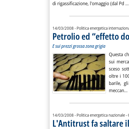
di rigassificazione, l'omaggio (dal Pd ...
14/03/2008
- Politica energetica internazion
Petrolio ed “effetto 
E sui prezzi grossa zona grigia
Questa che
sui mercat
sceso sot
oltre i 10
barile, gl
meccan...
d
14/03/2008
- Politica energetica nazionale -
L'Antitrust fa saltare i