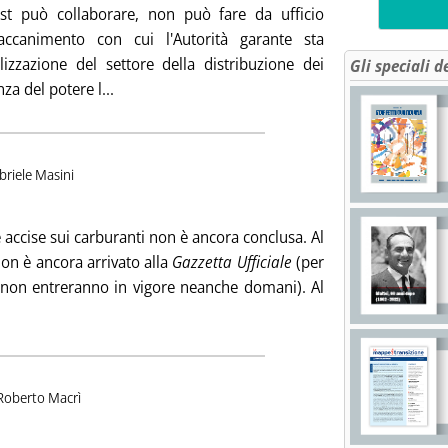
rust può collaborare, non può fare da ufficio
L'accanimento con cui l'Autorità garante sta
izzazione del settore della distribuzione dei
Gli speciali d
Leggi tutta la notizia: 'L'Antitrust fa saltare il 
za del potere l...
briele Masini
icata mercoledì 12 marzo 2008 alle 14.58.
e accise sui carburanti non è ancora conclusa. Al
on è ancora arrivato alla
Gazzetta Ufficiale
(per
e non entreranno in vigore neanche domani). Al
gi tutta la notizia: 'Il taglio che non c'è'
i:
Roberto Macrì
totitolo: In attesa del Governo, riflettere sulle scelte energetiche
bblicata venerdì 07 marzo 2008 alle 14.45.