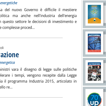
e energetiche
a del nuovo Governo è difficile il mestiere
litica ma anche nell'industria dell'energia
n questo settore le decisioni di investimento e
Leggi tutta la notizia: 'Un'utile quaranten
le complesse proced...
oli
vazione
. Sottotitolo: L'iter autorizzativo non facilita l'efficienza energetica
. Pubblicata venerdì 07 marzo 2008 alle 14.33.
 energetica
nistri vara il disegno di legge sulle politiche
ccelerare i tempi, vengono recepite dalla Legge
ia il programma Industria 2015, articolato in
Leggi tutta la notizia: 'Le scadenze dell'innovazione'
llo re...