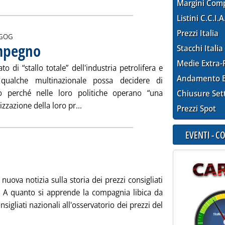
Margini Com
Listini C.C.I.A
Prezzi Italia
i:
GOG
impegno
. Pubblicata venerdì 21 marzo 2008 alle 14.7.
Stacchi Italia
Medie Extra-
 di “stallo totale” dell'industria petrolifera e
Andamento E
 qualche multinazionale possa decidere di
o perché nelle loro politiche operano “una
Chiusure Set
Leggi tutta la notizia: 'L'anticamera de
izzazione della loro pr...
Prezzi Spot
EVENTI - 
icata giovedì 20 marzo 2008 alle 14.37.
nuova notizia sulla storia dei prezzi consigliati
l. A quanto si apprende la compagnia libica da
sigliati nazionali all'osservatorio dei prezzi del
Leggi tutta la notizia: 'Eccesso di impegno'
.