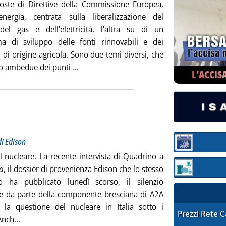
ste di Direttive della Commissione Europea,
energia, centrata sulla liberalizzazione del
el gas e dell'elettricità, l'altra su di un
 di sviluppo delle fonti rinnovabili e dei
 di origine agricola. Sono due temi diversi, che
Leggi tutta la notizia: 'Le direttive su e
o ambedue dei punti ...
L’ACCIS
tolo: Tutte in salita le condizioni per il nucleare di Edison
cata venerdì 21 marzo 2008 alle 14.10.
di Edison
Sezione:
l nucleare. La recente intervista di Quadrino a
a
, il dossier di provenienza Edison che lo stesso
Sezione: quotaz
o ha pubblicato lunedì scorso, il silenzio
e da parte della componente bresciana di A2A
 la questione del nucleare in Italia sotto i
STAFFETTA PRE
Prezzi Rete 
Leggi tutta la notizia: 'I sogni nel cassetto'
Anch...