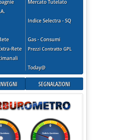
pagnie
Mercato Tutelato
.A.
Indice Selectra - SQ
Rete
Gas - Consumi
xtra-Rete
Prezzi Contratto GPL
timanali
l disimpegno'
Today@
CONVEGNI
SEGNALAZIONI