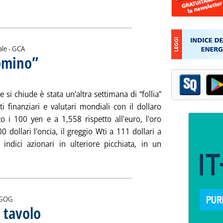
Leggi tutta la notizia: 'Andare oltre la campagna (elettorale)'
di:
ale -
GCA
domino”
. Sottotitolo: E sui prezzi grossa zona grigia
. Pubblicata venerdì 14 marzo 2008 alle 14.11.
 si chiude è stata un'altra settimana di “follia”
i finanziari e valutari mondiali con il dollaro
to i 100 yen e a 1,558 rispetto all'euro, l'oro
00 dollari l'oncia, il greggio Wti a 111 dollari a
i indici azionari in ulteriore picchiata, in un
Leggi tutta la notizia: 'Petrolio ed “effetto domino”'
i:
GOG
l tavolo
. Pubblicata venerdì 14 marzo 2008 alle 14.8.