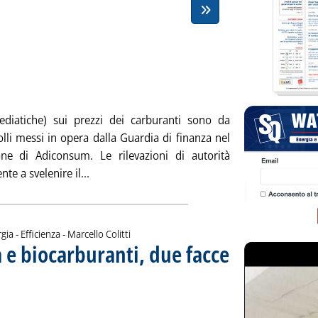
 martedì 25 marzo 2008 alle 14.38.
ediatiche) sui prezzi dei carburanti sono da
olli messi in opera dalla Guardia di finanza nel
ne di Adiconsum. Le rilevazioni di autorità
Leggi tutta la notizia: 'Accuse infondate'
e a svelenire il...
di:
gia - Efficienza -
Marcello Colitti
a e biocarburanti, due facce
Sottotitolo: L'opinione di Marcello Colitti
Pubblicata venerdì 21 marzo 2008 alle 14.15.