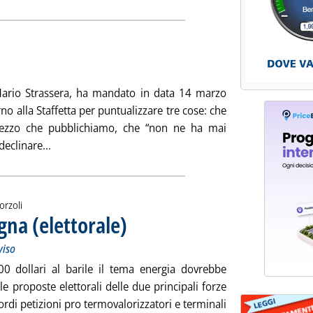
ata lunedì 17 marzo 2008 alle 14.35.
, Mario Strassera, ha mandato in data 14 marzo
o alla Staffetta per puntualizzare tre cose: che
prezzo che pubblichiamo, che “non ne ha mai
Leggi tutta la notizia: 'Caccia alle streghe'
declinare...
orzoli
gna (elettorale)
. Sottotitolo: E' urgente un programma energetico condi
. Pubblicata venerdì 14 marzo 2008 alle 14.14.
viso
100 dollari al barile il tema energia dovrebbe
e proposte elettorali delle due principali forze
cordi petizioni pro termovalorizzatori e terminali