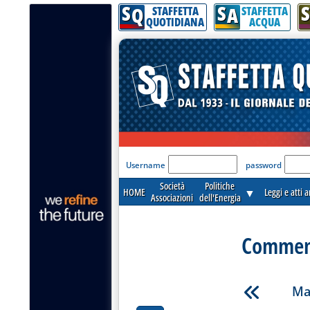
S
S
S
Q
A
STAFFETTA
STAFFETTA
QUOTIDIANA
ACQUA
'Modulo Login per acceder
Username
password
Società
Politiche
HOME
▼
Leggi e atti 
Associazioni
dell'Energia
Commenti
Ma