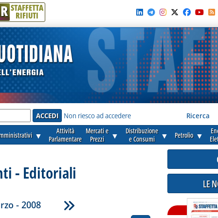
R
STAFFETTA
RIFIUTI
e'
Non riesco ad accedere
Ricerca
Attività
Mercati e
Distribuzione
En
amministrativi
▼
▼
▼
Petrolio
▼
Parlamentare
Prezzi
e Consumi
Ele
 - Editoriali
LE 
rzo - 2008