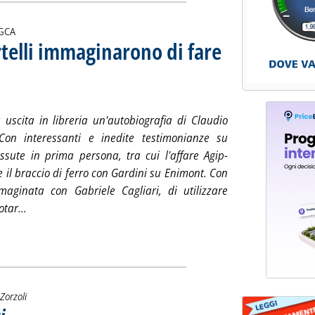
i:
GCA
telli immaginarono di fare
cavato della vendita di Enimont
2 novembre 2013 alle 12.14.
 uscita in libreria un'autobiografia di Claudio
 Con interessanti e inedite testimonianze su
issute in prima persona, tra cui l'affare Agip-
 il braccio di ferro con Gardini su Enimont. Con
mmaginata con Gabriele Cagliari, di utilizzare
Leggi tutta la notizia: 'Quando Cagliari e Martelli immagina
otar...
Zorzoli
. Sottotitolo: E silenzio sullo smobilizzo delle aziende locali
. Pubblicata venerdì 22 novembre 2013 alle 10.14.