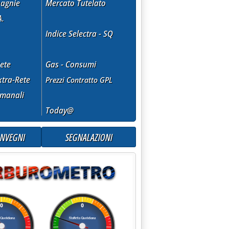
agnie
Mercato Tutelato
ttrico'
A.
Indice Selectra - SQ
ete
Gas - Consumi
tra-Rete
Prezzi Contratto GPL
imanali
Today@
ONVEGNI
SEGNALAZIONI