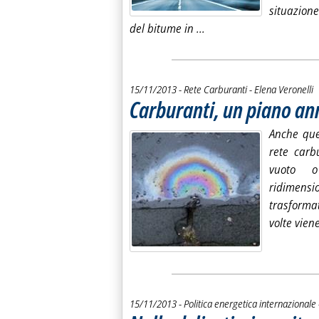
situazion
Leggi tutta la notizia: '
del bitume in ...
di:
15/11/2013
- Rete Carburanti -
Elena Veronelli
Carburanti, un piano a
Anche ques
rete carb
vuoto 
ridimensi
trasformat
volte vien
15/11/2013
- Politica energetica internazionale