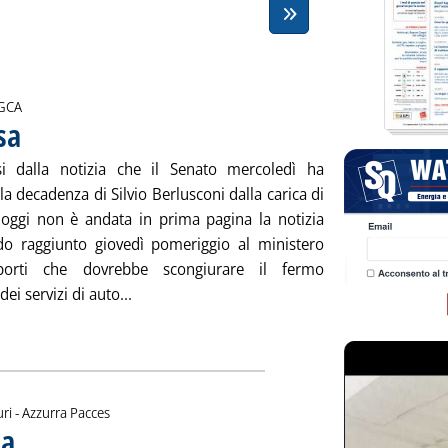
i:
GCA
sa
. Pubblicata venerdì 29 novembre 2013 alle 12.27.
si dalla notizia che il Senato mercoledì ha
la decadenza di Silvio Berlusconi dalla carica di
 oggi non è andata in prima pagina la notizia
rdo raggiunto giovedì pomeriggio al ministero
porti che dovrebbe scongiurare il fermo
Leggi tutta la notizia: 'Una settimana convu
ei servizi di auto...
di:
ri -
Azzurra Pacces
ta
. Sottotitolo: Intanto l'Europa è al palo
. Pubblicata venerdì 29 novembre 2013 alle 12.27.