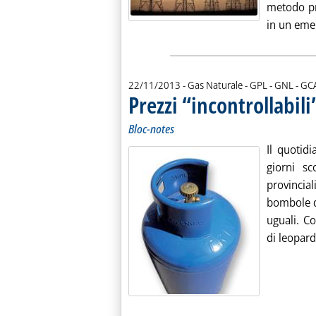
metodo pr
in un eme
di:
22/11/2013
- Gas Naturale - GPL - GNL -
GC
Prezzi “incontrollabili
Bloc-notes
Il quotid
giorni sc
provincial
bombole di
uguali. C
di leopard