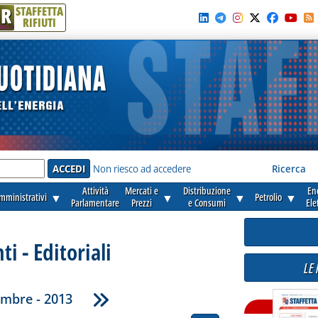
R
STAFFETTA
RIFIUTI
e'
Non riesco ad accedere
Ricerca
Attività
Mercati e
Distribuzione
En
amministrativi
▼
▼
▼
Petrolio
▼
Parlamentare
Prezzi
e Consumi
Ele
 - Editoriali
LE
mbre - 2013