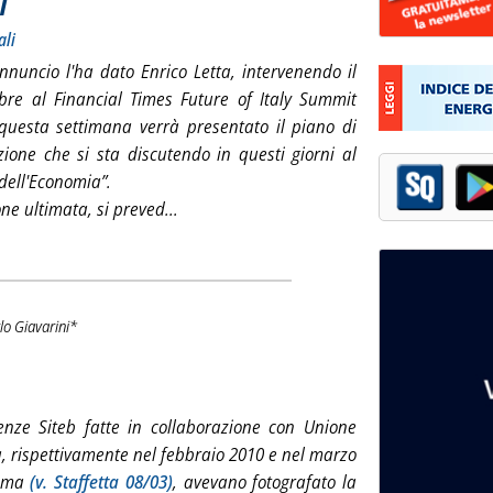
i
ali
nnuncio l'ha dato Enrico Letta, intervenendo il
bre al
Financial Times Future of Italy Summit
 questa settimana verrà presentato il piano di
zione che si sta discutendo in questi giorni al
dell'Economia”
.
Leggi tutta la notizia: 'Privatizzazioni app
ne ultimata, si preved...
lo Giavarini*
Sottotitolo: In rovina il patrimonio stradale
Pubblicata venerdì 22 novembre 2013 alle 10.8.
enze Siteb fatte in collaborazione con Unione
a, rispettivamente nel febbraio 2010 e nel marzo
Roma
(v. Staffetta 08/03)
, avevano fotografato la