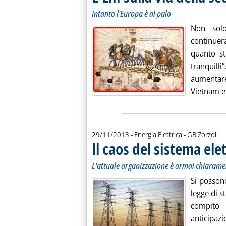
Intanto l'Europa è al palo
Non solo
continuer
quanto st
tranquil
aumentare
Vietnam e 
di:
29/11/2013
- Energia Elettrica -
GB Zorzoli
Il caos del sistema ele
L'attuale organizzazione è ormai chiaram
Si posson
legge di st
compito
anticipaz