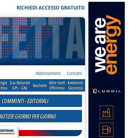
RICHIEDI ACCESSO GRATUITO
Abbonamenti
Contatti
ergia
Gas Naturale
Altre Fonti
Ambiente
Nucleare
ttrica
GPL - GNL
Efficienza
Sicurezza
COMMENTI - EDITORIALI
 NOTIZIE GIORNO PER GIORNO