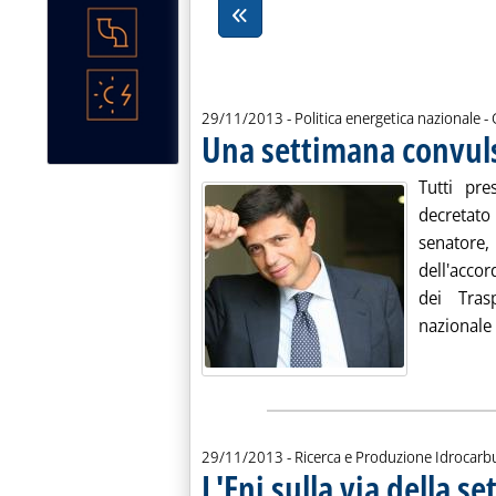
d
29/11/2013
- Politica energetica nazionale -
Una settimana convul
Tutti pre
decretato 
senatore,
dell'acco
dei Tras
nazionale d
29/11/2013
- Ricerca e Produzione Idrocarbu
L'Eni sulla via della se