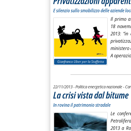
Privatizzazioni apparent
E silenzio sullo smobilizzo delle aziende loc
Il primo a
18 novem
2013
:
“in
privatizza
ministero 
A operazio
Gianfranco Uber per la Staffetta
di:
22/11/2013
- Politica energetica nazionale -
Car
La crisi vista dal bitume
. 
. 
In rovina il patrimonio stradale
Le confer
Petrolifer
2013 a 