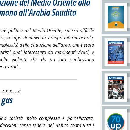
azione del Medio Oriente alla
n mano all'Arabia Saudita
. Sottotitolo: L'opinione di Marcello Colitti
. Pubblicata venerdì 15 novembre 2013 alle 
one politica del Medio Oriente, spesso difficile
are, occupa di nuovo la stampa internazionale,
mplessità della situazione dell'area, che è stata
 ultimi anni interessata da movimenti vivaci, e
volta violenti, che da un lato sembravano
Leggi tutta la notizia: 'Nella delicatissima situazione d
na strad...
di:
 -
G.B. Zorzoli
e gas
. Sottotitolo: Risorse idriche e produzione di energia
. Pubblicata venerdì 15 novembre 2013 alle 10.21.
una società molto complessa e parcellizzata,
decisioni senza tenere nel debito conto tutti i