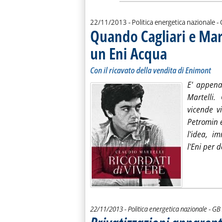
d
22/11/2013
- Politica energetica nazionale -
Quando Cagliari e Mar
un Eni Acqua
. Sottotitolo: Con il ri
. Pubblicata venerdì 2
Con il ricavato della vendita di Enimont
E' appena
Martelli.
vicende v
Petromin e
l'idea, i
l'Eni per d
di:
22/11/2013
- Politica energetica nazionale -
GB 