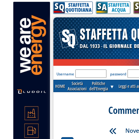
S
S
S
Q
A
STAFFETTA
STAFFETTA
QUOTIDIANA
ACQUA
'Modulo Login per acceder
Username
password
Società
Politiche
HOME
▼
Leggi e atti 
Associazioni
dell'Energia
Commenti
Nove