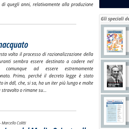
e di quegli anni, relativamente alla produzione
La crisi vista dal bitume'
Gli speciali d
nnacquato
. Pubblicata venerdì 15 novembre 2013 alle 15.15.
ta volta il processo di razionalizzazione della
uranti sembra essere destinato a cadere nel
o comunque ad essere estremamente
onato. Primo, perché il decreto legge è stato
o in ddl, che, si sa, ha un iter più lungo e molte
Leggi tutta la notizia: 'Carburanti, un pi
e stravolto o rimane su...
di:
 -
Marcello Colitti