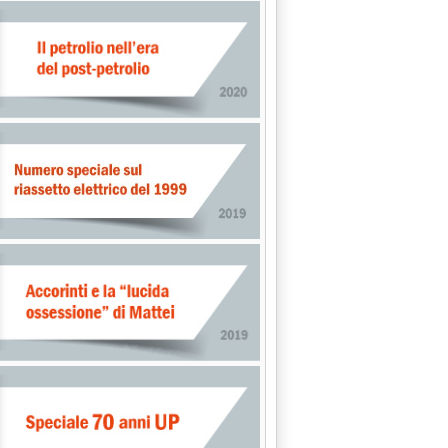
12.34.
el Medio Oriente alla fine il pallino tornerà in mano all'Arabia Sa