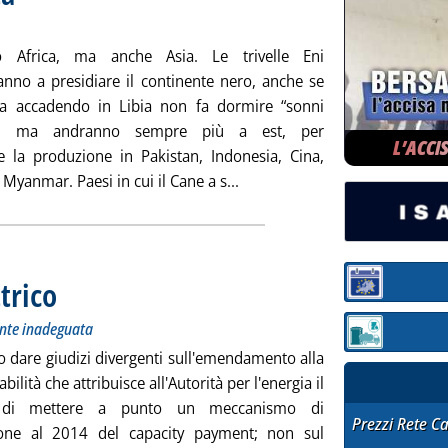
 Africa, ma anche Asia. Le trivelle Eni
anno a presidiare il continente nero, anche se
a accadendo in Libia non fa dormire “sonni
li”, ma andranno sempre più a est, per
L’ACCI
 la produzione in Pakistan, Indonesia, Cina,
Leggi tutta la notizia: 'L'Eni s
Myanmar. Paesi in cui il Cane a s...
ttrico
. Sottotitolo: L'attuale organizzazione è ormai chiaramente inadeguata
. Pubblicata venerdì 29 novembre 2013 alle 12.26.
Sezione:
ente inadeguata
Sezione: quotazi
o dare giudizi divergenti sull'emendamento alla
abilità che attribuisce all'Autorità per l'energia il
 di mettere a punto un meccanismo di
STAFFETTA PRE
Prezzi Rete C
ione al 2014 del capacity payment; non sul