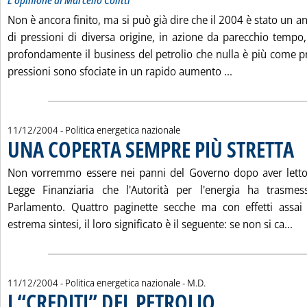
L'opinione di Marcello Colitti
Non è ancora finito, ma si può già dire che il 2004 è stato un an
di pressioni di diversa origine, in azione da parecchio temp
profondamente il business del petrolio che nulla è più come 
Leggi tutta l
pressioni sono sfociate in un rapido aumento ...
11/12/2004
- Politica energetica nazionale
UNA COPERTA SEMPRE PIÙ STRETTA
. Pu
Non vorremmo essere nei panni del Governo dopo aver letto 
Legge Finanziaria che l'Autorità per l'energia ha trasme
Parlamento. Quattro paginette secche ma con effetti assai
Le
estrema sintesi, il loro significato è il seguente: se non si ca...
di:
11/12/2004
- Politica energetica nazionale -
M.D.
I “CREDITI” DEL PETROLIO
. Sottotitolo: Cresce la confus
. Pubblicata sabato 11 dice