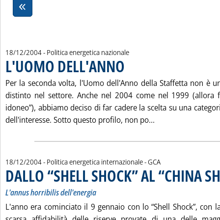
18/12/2004
- Politica energetica nazionale
L'UOMO DELL'ANNO
. Pubblicata sabato 18 dicembre 2004 al
Per la seconda volta, l'Uomo dell'Anno della Staffetta non è u
distinto nel settore. Anche nel 2004 come nel 1999 (allora fu
idoneo”), abbiamo deciso di far cadere la scelta su una categor
Leggi tutta la no
dell'interesse. Sotto questo profilo, non po...
di:
18/12/2004
- Politica energetica internazionale -
GCA
DALLO “SHELL SHOCK” AL “CHINA S
L'annus horribilis dell'energia
L'anno era cominciato il 9 gennaio con lo “Shell Shock”, con la
scarsa affidabilità delle riserve provate di una delle magg