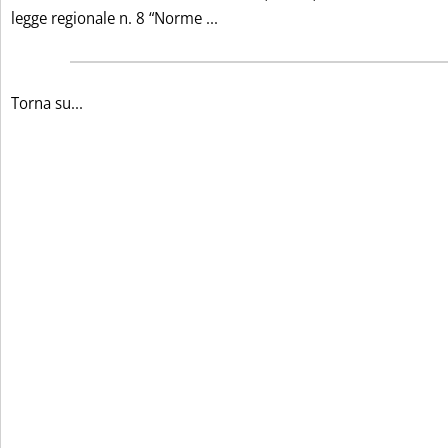
Leggi tutta la notizia: 'LA SA
legge regionale n. 8 “Norme ...
Torna su...