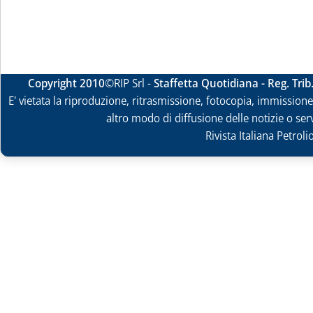
Copyright 2010
©RIP Srl -
Staffetta Quotidiana - Reg. Tri
E' vietata la riproduzione, ritrasmissione, fotocopia, immissione 
altro modo di diffusione delle notizie o ser
Rivista Italiana Petrol