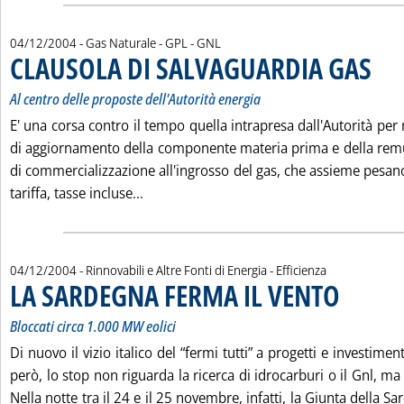
04/12/2004
- Gas Naturale - GPL - GNL
CLAUSOLA DI SALVAGUARDIA GAS
. Sottot
. Pubbl
Al centro delle proposte dell'Autorità energia
E' una corsa contro il tempo quella intrapresa dall'Autorità per
di aggiornamento della componente materia prima e della remun
di commercializzazione all'ingrosso del gas, che assieme pesano
Leggi tutta la notizia: 'CLAUSOLA DI S
tariffa, tasse incluse...
04/12/2004
- Rinnovabili e Altre Fonti di Energia - Efficienza
LA SARDEGNA FERMA IL VENTO
. Sottotitolo: 
. Pubblicata s
Bloccati circa 1.000 MW eolici
Di nuovo il vizio italico del “fermi tutti” a progetti e investiment
però, lo stop non riguarda la ricerca di idrocarburi o il Gnl, ma
Nella notte tra il 24 e il 25 novembre, infatti, la Giunta della 