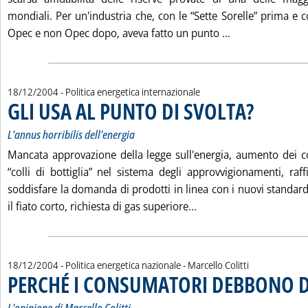
mondiali. Per un'industria che, con le “Sette Sorelle” prima e c
Leggi tutta la 
Opec e non Opec dopo, aveva fatto un punto ...
18/12/2004
- Politica energetica internazionale
GLI USA AL PUNTO DI SVOLTA?
. Sottotitolo: L'a
. Pubblicata sab
L'annus horribilis dell'energia
Mancata approvazione della legge sull'energia, aumento dei c
“colli di bottiglia” nel sistema degli approvvigionamenti, raffi
soddisfare la domanda di prodotti in linea con i nuovi standard
Leggi tutta la notizia
il fiato corto, richiesta di gas superiore...
di:
18/12/2004
- Politica energetica nazionale -
Marcello Colitti
PERCHÉ I CONSUMATORI DEBBONO D