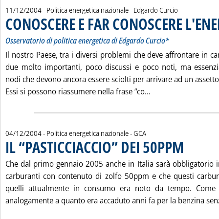
di:
11/12/2004
- Politica energetica nazionale -
Edgardo Curcio
CONOSCERE E FAR CONOSCERE L'ENE
Osservatorio di politica energetica di Edgardo Curcio*
Il nostro Paese, tra i diversi problemi che deve affrontare in 
due molto importanti, poco discussi e poco noti, ma essenzia
nodi che devono ancora essere sciolti per arrivare ad un assetto
Leggi tutta la not
Essi si possono riassumere nella frase “co...
di:
04/12/2004
- Politica energetica nazionale -
GCA
IL “PASTICCIACCIO” DEI 50PPM
. Pubblicata s
Che dal primo gennaio 2005 anche in Italia sarà obbligatori
carburanti con contenuto di zolfo 50ppm e che questi carbur
quelli attualmente in consumo era noto da tempo. Come 
analogamente a quanto era accaduto anni fa per la benzina senz