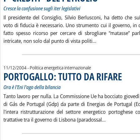
Cresce la confusione sugli iter legislativi
Il presidente del Consiglio, Silvio Berlusconi, ha detto che su
voto di fiducia è necessario. Uno strumento cui il governo, in 
fatto spesso ricorso per cercare di sbrogliare “matasse” pa
Leggi tutta la notiz
intricate, non solo dal punto di vista politi...
11/12/2004
- Politica energetica internazionale
PORTOGALLO: TUTTO DA RIFARE
. Sottotitolo
. Pubblicata
Ora è l'Eni l'ago della bilancia
Tanto lavoro per nulla. La Commissione Ue ha bocciato giovedì 
di Gás de Portugal (Gdp) da parte di Energias de Portugal (E
l'intera ristrutturazione del settore energetico portoghese 
Leggi tutta la
trattative tra il governo di Lisbona (paradossal...