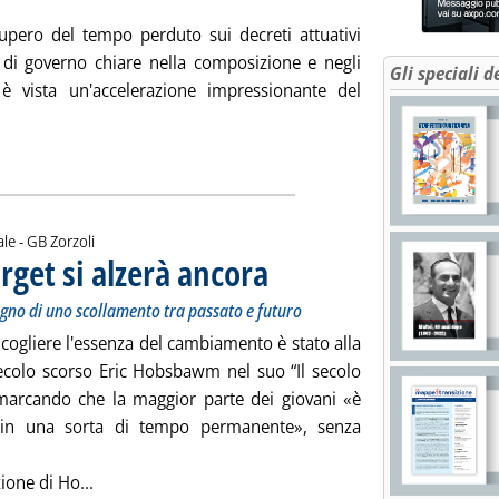
cupero del tempo perduto sui decreti attuativi
e di governo chiare nella composizione e negli
Gli speciali d
 è vista un'accelerazione impressionante del
i tutta la notizia: 'A lezione da Draghi'
di:
ale -
GB Zorzoli
arget si alzerà ancora
. Sottotitolo: Nelle reazioni al rapporto Aie
. Pubblicata venerdì 18 giugno 2021 alle 10
segno di uno scollamento tra passato e futuro
 cogliere l'essenza del cambiamento è stato alla
secolo scorso Eric Hobsbawm nel suo “Il secolo
imarcando che la maggior parte dei giovani «è
a in una sorta di tempo permanente», senza
Leggi tutta la notizia: 'Clima, l'asticella dei target 
ione di Ho...