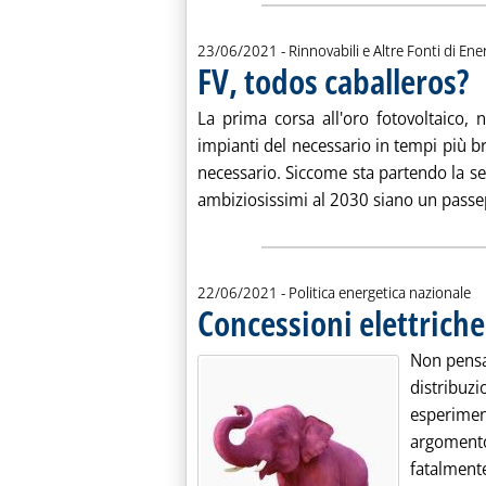
23/06/2021
- Rinnovabili e Altre Fonti di Ener
FV, todos caballeros?
. P
La prima corsa all'oro fotovoltaico, 
impianti del necessario in tempi più b
necessario. Siccome sta partendo la se
ambiziosissimi al 2030 siano un passep
22/06/2021
- Politica energetica nazionale
Concessioni elettriche
Non pensat
distribu
esperime
argoment
fatalmente