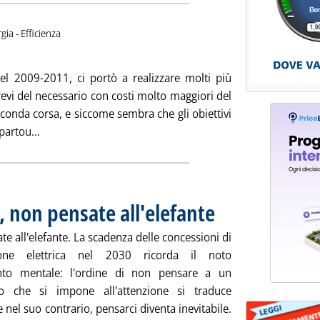
gia - Efficienza
ubblicata mercoledì 23 giugno 2021 alle 14.38.
nel 2009-2011, ci portò a realizzare molti più
revi del necessario con costi molto maggiori del
conda corsa, e siccome sembra che gli obiettivi
Leggi tutta la notizia: 'FV, todos caballeros?'
artou...
, non pensate all'elefante
. Pubblicata martedì 22 giugno
e all'elefante. La scadenza delle concessioni di
zione elettrica nel 2030 ricorda il noto
nto mentale: l'ordine di non pensare a un
o che si impone all'attenzione si traduce
 nel suo contrario, pensarci diventa inevitabile.