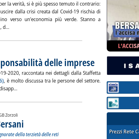
 la verità, si è più spesso temuto il contrario:
 uscire dalla crisi creata dal Covid-19 rischia di
mmino verso un'economia più verde. Stanno a
Leggi tutta la notizia: 'Quando la necessità rende verdi '
 d...
L’ACCIS
esponsabilità delle imprese
. Pubblicata venerdì 25 giugno
9-2020, raccontata nei dettagli dalla Staffetta
6)
, è molto discussa tra le persone del settore.
Leggi tutta la notizia: 'Il caso Enel-GN e la responsabil
disapp...
Sezione:
Sezione: quotaz
i:
GB Zorzoli
Bersani
. Sottotitolo: Molto poco: tra Fer, accumuli e violazioni ignorate della terzietà d
. Pubblicata venerdì 25 giugno 2021 alle 15.0.
STAFFETTA PRE
Prezzi Rete 
norate della terzietà delle reti