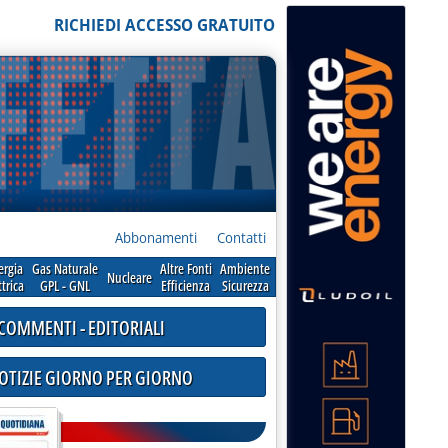
RICHIEDI ACCESSO GRATUITO
Abbonamenti
Contatti
ergia
Gas Naturale
Altre Fonti
Ambiente
Nucleare
ttrica
GPL - GNL
Efficienza
Sicurezza
COMMENTI - EDITORIALI
NOTIZIE GIORNO PER GIORNO