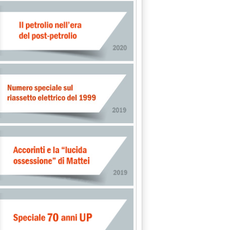
4.3.
le rinnovabili'