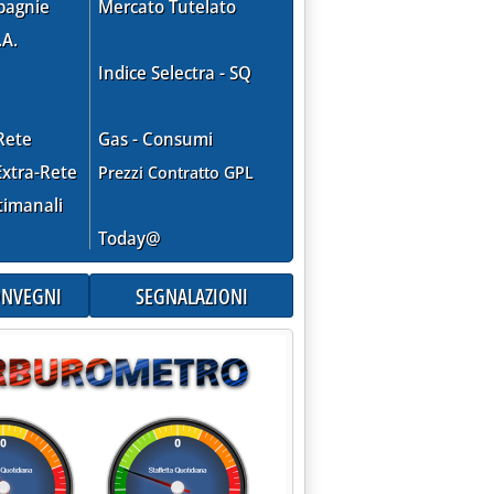
pagnie
Mercato Tutelato
.A.
Indice Selectra - SQ
Rete
Gas - Consumi
xtra-Rete
Prezzi Contratto GPL
timanali
Today@
CONVEGNI
SEGNALAZIONI
il fotovoltaico'