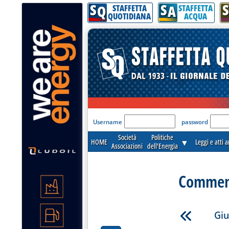
S
S
S
Q
A
STAFFETTA
STAFFETTA
QUOTIDIANA
ACQUA
'Modulo Login per acceder
Username
password
Società
Politiche
HOME
▼
Leggi e atti 
Associazioni
dell'Energia
Commenti
Giu