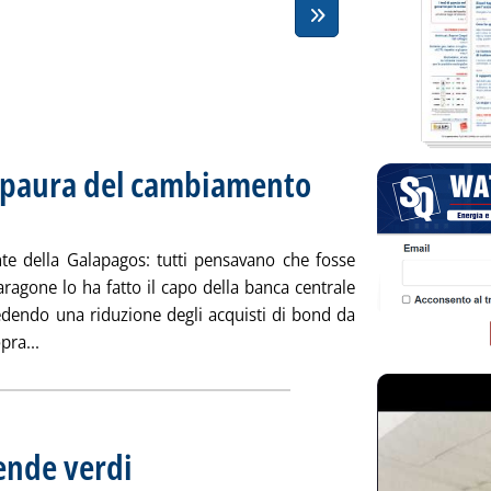
iù paura del cambiamento
2021 alle 16.39.
nte della Galapagos: tutti pensavano che fosse
paragone lo ha fatto il capo della banca centrale
iedendo una riduzione degli acquisti di bond da
Leggi tutta la notizia: 'Se il caro prezzi fa più paura del 
pra...
ende verdi
. Pubblicata lunedì 28 giugno 2021 alle 16.23.