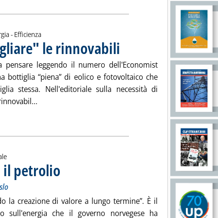
gia - Efficienza
gliare" le rinnovabili
. Pubblicata giovedì 17 giugno 2021 alle 1
a pensare leggendo il numero dell'Economist
a bottiglia “piena” di eolico e fotovoltaico che
lia stessa. Nell'editoriale sulla necessità di
Leggi tutta la notizia: 'Cosa serve per "sbottigliare" 
rinnovabil...
ia
ale
il petrolio
. Sottotitolo: Il libro bianco sull'energia del governo di Oslo
. Pubblicata martedì 15 giugno 2021 alle 14.2.
slo
do la creazione di valore a lungo termine”. È il
co sull'energia che il governo norvegese ha