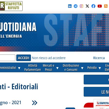
R
STAFFETTA
RIFIUTI
e'
Non riesco ad accedere
Ricerca
Attività
Mercati e
Distribuzione
En
amministrativi
▼
▼
▼
Petrolio
▼
Parlamentare
Prezzi
e Consumi
Ele
 - Editoriali
LE 
gno - 2021