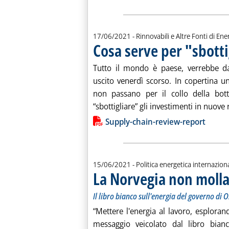
17/06/2021
- Rinnovabili e Altre Fonti di Ener
Cosa serve per "sbotti
Tutto il mondo è paese, verrebbe d
uscito venerdì scorso. In copertina un
non passano per il collo della bottig
“sbottigliare” gli investimenti in nuove 
Lista allegati PDF alla notiz
Supply-chain-review-report
15/06/2021
- Politica energetica internazion
La Norvegia non molla 
Il libro bianco sull'energia del governo di O
“Mettere l'energia al lavoro, esploran
messaggio veicolato dal libro bian