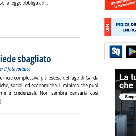
Leggi tutta la notizia: 'Concessioni elett
se la legge obbliga ad...
iede sbagliato
. Sottotitolo: Lo strano tavolo dell'Alleanza (anonima) per il
. Pubblicata lunedì 21 giugno 2021 alle 15.55.
r il fotovoltaico
erficie complessiva più estesa del lago di Garda
itiche, sociali ed economiche, il minimo che puoi
me e credenziali. Non sembra pensarla così
Leggi tutta la notizia: 'Come proseguire col piede sbagliato'
...
icata venerdì 18 giugno 2021 alle 14.40.