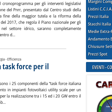
Margini Com
l cronoprogramma per gli interventi legislativi
Listini C.C.I.A
one del Pnrr, presentato dal Centro studi della
a fine della maggior tutela e la riforma della
Prezzi Italia
del 2017, che regola il Piano nazionale per gli
Stacchi Italia
i nel settore idrico, saranno completamente
Medie Extra-
Leggi tutta la notizia: 'Cosa resterà del dlgs Bersani'
entro d...
Andamento E
Chiusure Set
Prezzi Spot
gia - Efficienza
 task force per il
EVENTI - 
ugno 2021 alle 9.46.
ono i 25 componenti della “task force italiana
o in impianti fotovoltaici utility scale per un
 per la realizzazione tra i 15 ed i 20 GW entro il
Leggi tutta la notizia: 'Lo strano segreto sulla task force per 
b...