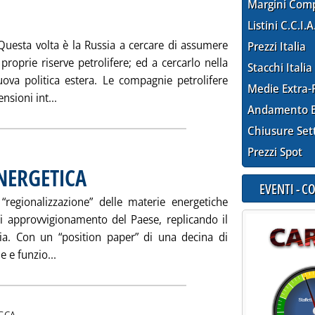
Margini Com
Listini C.C.I.A
Questa volta è la Russia a cercare di assumere
Prezzi Italia
proprie riserve petrolifere; ed a cercarlo nella
Stacchi Italia
uova politica estera. Le compagnie petrolifere
Medie Extra-
Leggi tutta la notizia: 'RUSSIA-EUROPA: TRE GAMB
sioni int...
Andamento E
Chiusure Set
Prezzi Spot
ENERGETICA
. Pubblicata sabato 16 febbraio 2002 alle 14.50.
EVENTI - 
 “regionalizzazione” delle materie energetiche
di approvvigionamento del Paese, replicando il
rnia. Con un “position paper” di una decina di
Leggi tutta la notizia: 'POLITICA E POLITICA ENERG
e e funzio...
i:
GCA