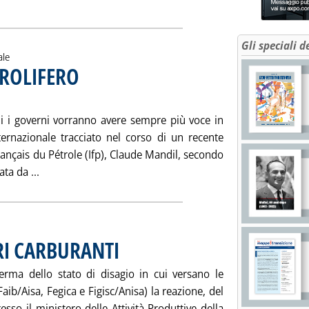
Gli speciali d
ale
TROLIFERO
. Sottotitolo: Secondo l'Institut Français du Pétrole
. Pubblicata sabato 09 febbraio 2002 alle 15.0.
i i governi vorranno avere sempre più voce in
nternazionale tracciato nel corso di un recente
rançais du Pétrole (Ifp), Claude Mandil, secondo
Leggi tutta la notizia: 'IL NUOVO ORDINE PETROLIFER
ta da ...
ORI CARBURANTI
. Pubblicata sabato 02 febbraio 2002 alle 15.15.
rma dello stato di disagio in cui versano le
aib/Aisa, Fegica e Figisc/Anisa) la reazione, del
esso il ministero delle Attività Produttive della