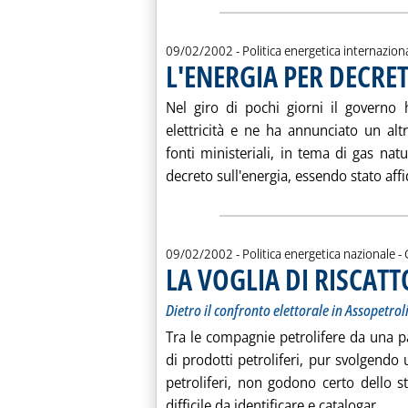
09/02/2002
- Politica energetica internazion
L'ENERGIA PER DECRE
Nel giro di pochi giorni il governo
elettricità e ne ha annunciato un al
fonti ministeriali, in tema di gas na
decreto sull'energia, essendo stato affid
d
09/02/2002
- Politica energetica nazionale -
LA VOGLIA DI RISCATT
Dietro il confronto elettorale in Assopetrol
Tra le compagnie petrolifere da una part
di prodotti petroliferi, pur svolgendo 
petroliferi, non godono certo dello s
Leg
difficile da identificare e catalogar...