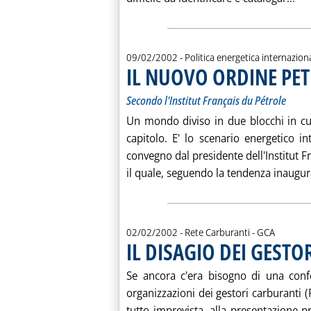
09/02/2002
- Politica energetica internazion
IL NUOVO ORDINE PE
Secondo l'Institut Français du Pétrole
Un mondo diviso in due blocchi in cu
capitolo. E' lo scenario energetico i
convegno dal presidente dell'Institut F
il quale, seguendo la tendenza inaugura
di:
02/02/2002
- Rete Carburanti -
GCA
IL DISAGIO DEI GEST
Se ancora c'era bisogno di una confe
organizzazioni dei gestori carburanti (F
tutto imprevista, alla presentazione pr