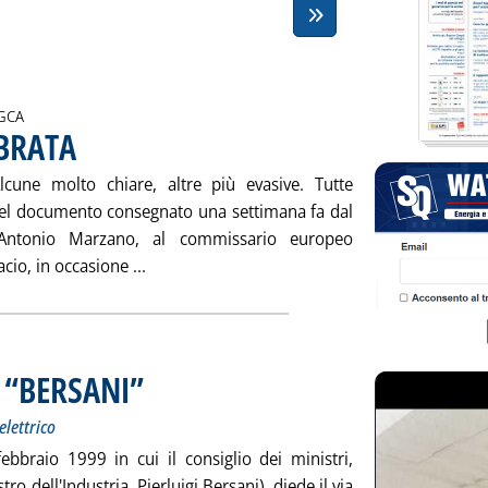
i:
GCA
BRATA
. Pubblicata sabato 23 febbraio 2002 alle 15.45.
lcune molto chiare, altre più evasive. Tutte
 del documento consegnato una settimana fa dal
e, Antonio Marzano, al commissario europeo
Leggi tutta la notizia: 'UNA RISPOSTA EQUI
acio, in occasione ...
 “BERSANI”
. Sottotitolo: Il 19 febbraio 1999 l'apertura del mercato elettrico
. Pubblicata sabato 23 febbraio 2002 alle 15.45.
elettrico
ebbraio 1999 in cui il consiglio dei ministri,
 dell'Industria, Pierluigi Bersani), diede il via