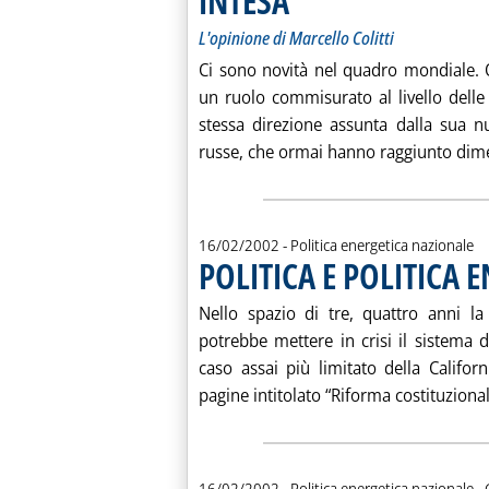
INTESA
L'opinione di Marcello Colitti
Ci sono novità nel quadro mondiale. 
un ruolo commisurato al livello delle 
stessa direzione assunta dalla sua n
russe, che ormai hanno raggiunto dimen
16/02/2002
- Politica energetica nazionale
POLITICA E POLITICA 
Nello spazio di tre, quattro anni la
potrebbe mettere in crisi il sistema 
caso assai più limitato della Califo
pagine intitolato “Riforma costituzional
d
16/02/2002
- Politica energetica nazionale -