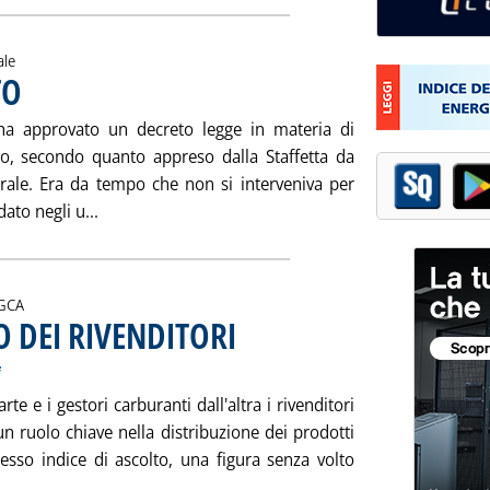
ale
TO
. Pubblicata sabato 09 febbraio 2002 alle 15.2.
 ha approvato un decreto legge in materia di
tro, secondo quanto appreso dalla Staffetta da
turale. Era da tempo che non si interveniva per
Leggi tutta la notizia: 'L'ENERGIA PER DECRETO'
ato negli u...
i:
GCA
O DEI RIVENDITORI
. Sottotitolo: Dietro il confronto elettorale in Asso
. Pubblicata sabato 09 febbraio 2002 alle 15.1.
i
e e i gestori carburanti dall'altra i rivenditori
un ruolo chiave nella distribuzione dei prodotti
tesso indice di ascolto, una figura senza volto
gi tutta la notizia: 'LA VOGLIA DI RISCATTO DEI RIVENDITORI'