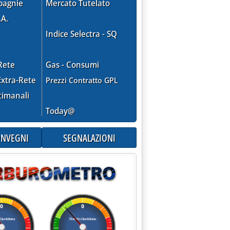
pagnie
Mercato Tutelato
.A.
Indice Selectra - SQ
Rete
Gas - Consumi
E PER UNA POSSIBILE INTESA'
xtra-Rete
Prezzi Contratto GPL
timanali
Today@
CONVEGNI
SEGNALAZIONI
ETICA'