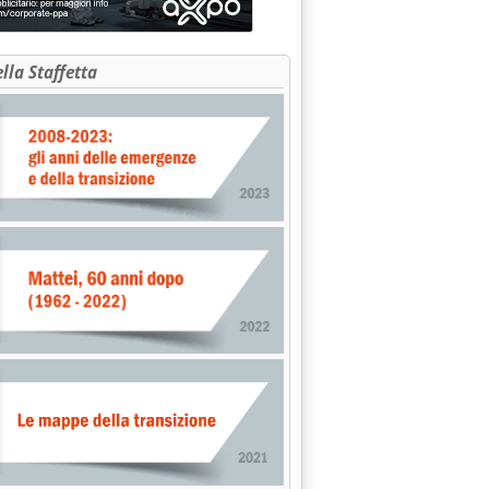
ella Staffetta
O'