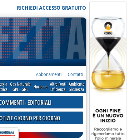
RICHIEDI ACCESSO GRATUITO
Abbonamenti
Contatti
ergia
Gas Naturale
Altre Fonti
Ambiente
Nucleare
ttrica
GPL - GNL
Efficienza
Sicurezza
COMMENTI - EDITORIALI
NOTIZIE GIORNO PER GIORNO