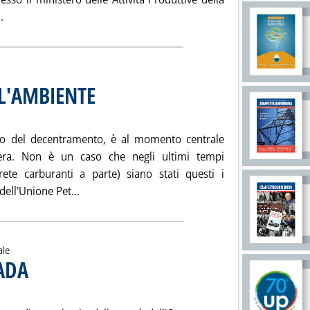
Leggi tutta la notizia: 'IL DISAGIO DEI GESTORI CARBURANTI'
.
 L'AMBIENTE
. Sottotitolo: Le richieste dell'industria petrolifera
. Pubblicata sabato 02 febbraio 2002 alle 15.15.
llo del decentramento, è al momento centrale
lifera. Non è un caso che negli ultimi tempi
rete carburanti a parte) siano stati questi i
Leggi tutta la notizia: 'LEGGE OBIETTIVO PER 
dell'Unione Pet...
ale
ADA
. Sottotitolo: Con EnCana e PetroCanada-Veba
. Pubblicata sabato 02 febbraio 2002 alle 15.14.