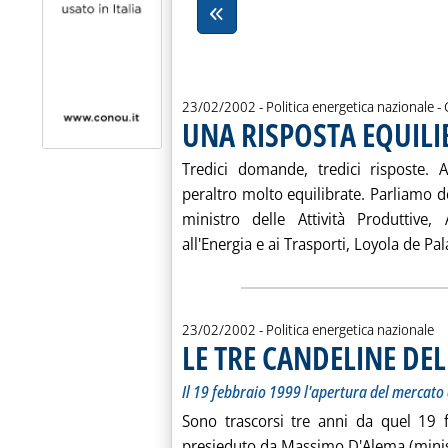
d
23/02/2002
- Politica energetica nazionale -
UNA RISPOSTA EQUILI
Tredici domande, tredici risposte. A
peraltro molto equilibrate. Parliamo
ministro delle Attività Produttiv
all'Energia e ai Trasporti, Loyola de Pal
23/02/2002
- Politica energetica nazionale
LE TRE CANDELINE DEL
Il 19 febbraio 1999 l'apertura del mercato 
Sono trascorsi tre anni da quel 19 f
presieduto da Massimo D'Alema (ministro