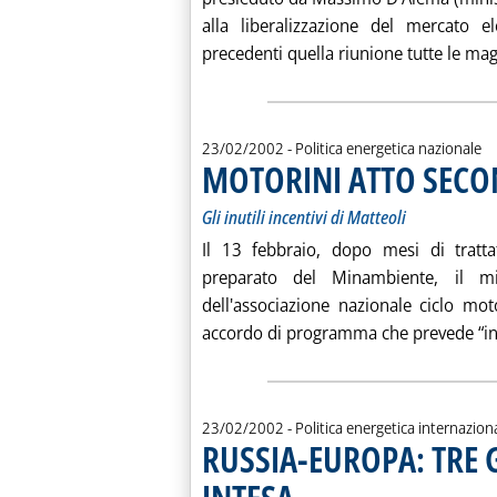
alla liberalizzazione del mercato e
precedenti quella riunione tutte le magg
23/02/2002
- Politica energetica nazionale
MOTORINI ATTO SEC
Gli inutili incentivi di Matteoli
Il 13 febbraio, dopo mesi di tratta
preparato del Minambiente, il mi
dell'associazione nazionale ciclo mo
accordo di programma che prevede “ince
23/02/2002
- Politica energetica internazion
RUSSIA-EUROPA: TRE 
. Sottotitolo: L'opinione di Marcello Col
. Pubblicata sabato 23 febbraio 2002 a