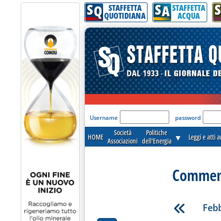
S
S
S
Q
A
STAFFETTA
STAFFETTA
QUOTIDIANA
ACQUA
'Modulo Login per acceder
Username
password
Società
Politiche
HOME
▼
Leggi e atti 
Associazioni
dell'Energia
Commenti
Febb