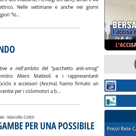
lettrico. Nelle settimane e anche nei giorni
Leggi tutta la notizia: 'LE TRE CANDELINE DEL “BERSA
iori “lo...
L’ACCIS
ONDO
. Sottotitolo: Gli inutili incentivi di Matteoli
. Pubblicata sabato 23 febbraio 2002 alle 15.44.
tive e nell'ambito del “pacchetto anti-smog”
nistro Altero Matteoli e i rappresentanti
tociclo e accessori (Ancma) hanno firmato un
Sezione:
Leggi tutta la notizia: 'MOTORIN
ntivi per i ciclomotori a b...
Sezione: quotaz
di:
ale -
Marcello Colitti
GAMBE PER UNA POSSIBILE
STAFFETTA PRE
Prezzi Rete 
itti
lle 15.43.