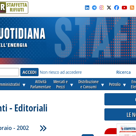
R
STAFFETTA
RIFIUTI
e'
Non riesco ad accedere
Ricerca
Attività
Mercati e
Distribuzione
En
amministrativi
▼
▼
▼
Petrolio
▼
Parlamentare
Prezzi
e Consumi
Ele
 - Editoriali
LE 
raio - 2002