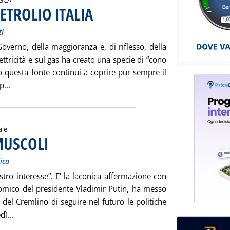
TROLIO ITALIA
. Sottotitolo: Mentre sono in corso importanti mutamenti
. Pubblicata sabato 16 febbraio 2002 alle 14.50.
ti
Governo, della maggioranza e, di riflesso, della
ettricità e sul gas ha creato una specie di “cono
o questa fonte continui a coprire pur sempre il
Leggi tutta la notizia: 'CONO D'OMBRA SUL PETROLIO ITALI
...
ale
MUSCOLI
. Sottotitolo: Ma dovrà riformare la legislazione energetica
. Pubblicata sabato 16 febbraio 2002 alle 14.48.
ica
tro interesse”. E' la laconica affermazione con
onomico del presidente Vladimir Putin, ha messo
 del Cremlino di seguire nel futuro le politiche
Leggi tutta la notizia: 'LA RUSSIA MOSTRA I MUSCOLI'
dì...