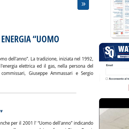
' ENERGIA “UOMO
ta sabato 22 dicembre 2001 alle 14.54.
omo dell'anno”. La tradizione, iniziata nel 1992,
'energia elettrica ed il gas, nella persona del
e commissari, Giuseppe Ammassari e Sergio
STAFFETTA: AUTORITA' ENERGIA “UOMO DELL'ANNO” 2001'
”
. Pubblicata sabato 22 dicembre 2001 alle 14.36.
 anche per il 2001 l' “Uomo dell'anno” indicando