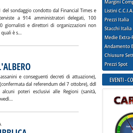
Margini Com
01 del sondaggio condotto dal Financial Times e
Listini C.C.I.A
terviste a 914 amministratori delegati, 100
Prezzi Italia
0 giornalisti e direttori di organizzazioni non
Stacchi Italia
Leggi tutta la notizia: 'AMBIENTE, 1° SIR JOHN'
quali è s...
Medie Extra-
Andamento E
Chiusure Set
L'ALBERO
. Pubblicata sabato 15 dicembre 2001 alle 15.12.
Prezzi Spot
assanini e conseguenti decreti di attuazione),
EVENTI - 
e (confermata dal referendum del 7 ottobre), ddl
 alcuni poteri esclusivi alle Regioni (sanità,
Leggi tutta la notizia: 'FEDERALISMO SOTTO L'ALBERO'
vedì...
A
UBBLICA
. Sottotitolo: La disputa sul “pronto intervento”
. Pubblicata sabato 15 dicembre 2001 alle 15.11.