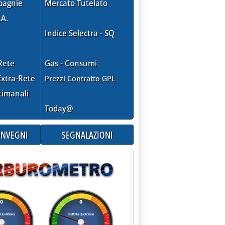
pagnie
Mercato Tutelato
.A.
Indice Selectra - SQ
Rete
Gas - Consumi
xtra-Rete
Prezzi Contratto GPL
timanali
Today@
CONVEGNI
SEGNALAZIONI