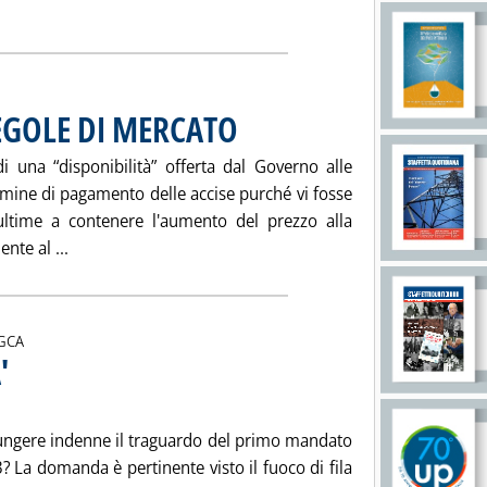
i tutta la notizia: 'INDUSTRIA E SERVIZI: . LA GRANDE TENTAZI
REGOLE DI MERCATO
. Pubblicata sabato 01 dicembre 2001 alle 15.1
i una “disponibilità” offerta dal Governo alle
ermine di pagamento delle accise purché vi fosse
 ultime a contenere l'aumento del prezzo alla
Leggi tutta la notizia: '“DISPONIBILITA' ” E REGOLE 
nte al ...
i:
GCA
'
. Sottotitolo: A sei anni dall'istituzione
. Pubblicata sabato 01 dicembre 2001 alle 15.10.
ggiungere indenne il traguardo del primo mandato
? La domanda è pertinente visto il fuoco di fila