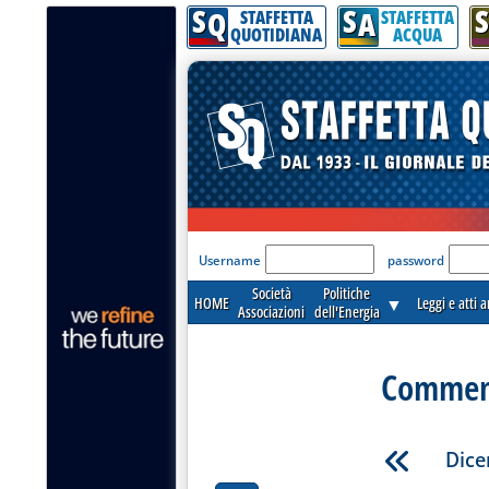
S
S
S
Q
A
STAFFETTA
STAFFETTA
QUOTIDIANA
ACQUA
'Modulo Login per acceder
Username
password
Società
Politiche
HOME
▼
Leggi e atti 
Associazioni
dell'Energia
Commenti
Dice