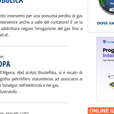
onto intervento per una presunta perdita di gas
 intervenire anche a valle del contatore? E se la
addirittura negare l'erogazione del gas fino a
Leggi tutta la notizia: 'GAS E INCOLUMITA' PUBBLICA'
d el...
ale
OPA
. Pubblicata sabato 15 dicembre 2001 alle 15.10.
'Algeria, Abd al-Aziz Bouteflika, si è recato di
otha petrolifero statunitense ad associarsi ai
Sonelgaz nell'elettricità e nel gas.
Leggi tutta la notizia: 'ALGERIA CHIAMA EUROPA'
llustrando...
di:
ale -
Marcello Colitti