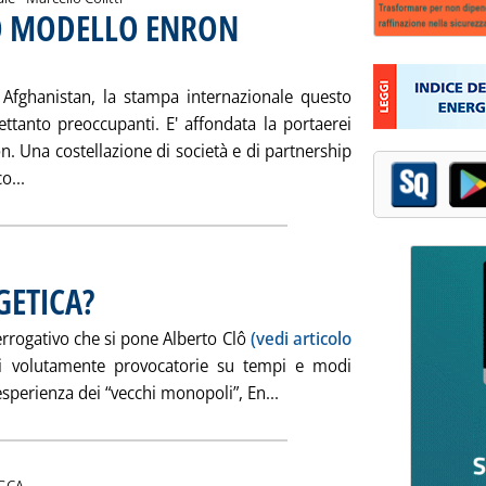
O MODELLO ENRON
. Sottotitolo: L'opinione di Marcello Colitti
. Pubblicata sabato 15 dicembre 2001 alle 14.5
n Afghanistan, la stampa internazionale questo
ettanto preoccupanti. E' affondata la portaerei
n. Una costellazione di società e di partnership
Leggi tutta la notizia: 'IL CROLLO DEL NUOVO MODELLO 
o...
GETICA?
. Pubblicata sabato 08 dicembre 2001 alle 15.7.
errogativo che si pone Alberto Clô
(vedi articolo
i volutamente provocatorie su tempi e modi
Leggi tutta la notizia: '
'esperienza dei “vecchi monopoli”, En...
i:
GCA