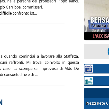
l gas, nelle persone dei professori Pippo Ranci,
gio Garribba, commissari.
Leggi tutta la notizia: 'L' “UOMO DELL'A
fficile confronto ist...
L’ACCIS
. Sottotitolo: Tra passato e presente
. Pubblicata sabato 22 dicembre 2001 alle 14.34.
 quando cominciai a lavorare alla Staffetta.
cuni raffronti. Mi trovai coinvolto in questa
ro caso. La scomparsa improvvisa di Aldo De
Sezione:
Leggi tutta la notizia: 'VENTICINQUE ANN
i consuetudine e di ...
Sezione: quotaz
N
. Sottotitolo: BP tra le compagnie più apprezzate
. Pubblicata sabato 22 dicembre 2001 alle 14.32.
STAFFETTA PRE
Prezzi Rete 