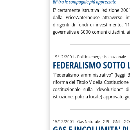
BP tra le compagnie più apprezzate
E' certamente istruttiva l'edizione 20
dalla PriceWaterhouse attraverso in
dirigenti di fondi di investimento, 11
governative e 6000 comuni cittadini, ai 
15/12/2001
- Politica energetica nazionale
FEDERALISMO SOTTO 
“Federalismo amministrativo” (leggi B
riforma del Titolo V della Costituzion
costituzionale sulla “devoluzione” di
istruzione, polizia locale) approvato gio
di:
15/12/2001
- Gas Naturale - GPL - GNL -
GC
GAS E INCOLUMITA' P