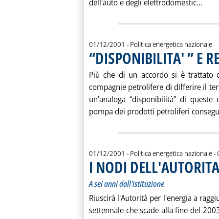
Legg
dell'auto e degli elettrodomestic...
01/12/2001
- Politica energetica nazionale
“DISPONIBILITA' ” E 
Più che di un accordo si è trattato d
compagnie petrolifere di differire il t
un'analoga “disponibilità” di queste
pompa dei prodotti petroliferi consegue
d
01/12/2001
- Politica energetica nazionale -
I NODI DELL'AUTORITA
A sei anni dall'istituzione
Riuscirà l'Autorità per l'energia a ra
settennale che scade alla fine del 2003