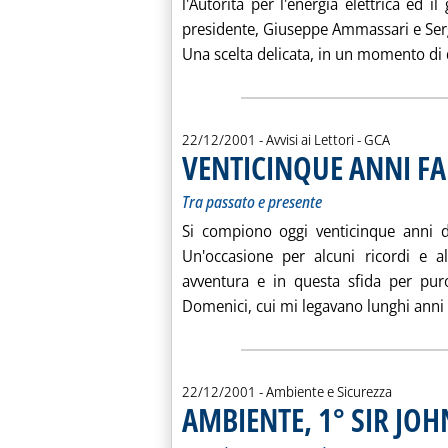
l'Autorità per l'energia elettrica ed i
presidente, Giuseppe Ammassari e Ser
Una scelta delicata, in un momento di di
di:
22/12/2001
- Avvisi ai Lettori -
GCA
VENTICINQUE ANNI FA
Tra passato e presente
Si compiono oggi venticinque anni da
Un'occasione per alcuni ricordi e al
avventura e in questa sfida per pu
Domenici, cui mi legavano lunghi anni d
22/12/2001
- Ambiente e Sicurezza
AMBIENTE, 1° SIR JOH