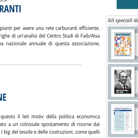
URANTI
. Sottotitolo: Quando l'efficienza ha molte facce
. Pubblicata sabato 08 dicembre 2001 alle 15.5.
Gli speciali d
ianti per avere una rete carburanti efficiente.
ghe di un'analisi del Centro Studi di Faib/Aisa
lea nazionale annuale di questa associazione,
 tutta la notizia: 'REGIONI E RETI CARBURANTI'
NE
. Sottotitolo: Elettricità, gas, telecomunicazioni
. Pubblicata sabato 08 dicembre 2001 alle 14.58.
' questo il leit motiv della politica economica
rtato a un colossale spostamento di risorse dai
i. I big del tessile e delle costruzioni, come quelli