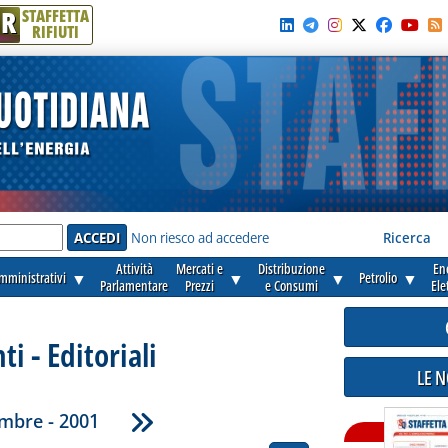
R
STAFFETTA
RIFIUTI
e'
Non riesco ad accedere
Ricerca
Attività
Mercati e
Distribuzione
En
amministrativi
▼
▼
▼
Petrolio
▼
Parlamentare
Prezzi
e Consumi
Ele
 - Editoriali
LE 
mbre - 2001