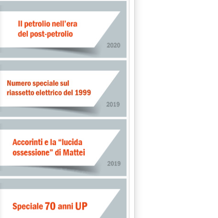
ONE'
1.
DI MERCATO'