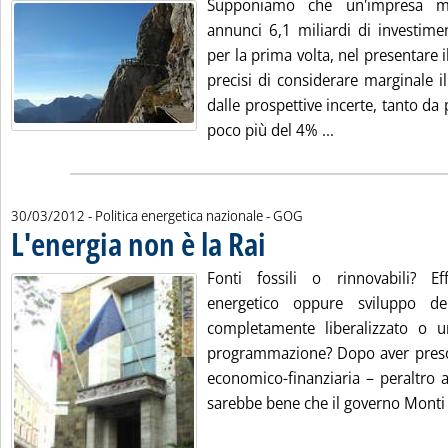
Supponiamo che un'impresa mul
annunci 6,1 miliardi di investime
per la prima volta, nel presentare i
precisi di considerare marginale i
dalle prospettive incerte, tanto da 
Leggi tutta la no
poco più del 4% ...
di:
30/03/2012
- Politica energetica nazionale -
GOG
L'energia non è la Rai
. Pubblicata venerdì 30 marzo 2012 al
Fonti fossili o rinnovabili? Ef
energetico oppure sviluppo de
completamente liberalizzato o 
programmazione? Dopo aver preso
economico-finanziaria – peraltro 
sarebbe bene che il governo Monti s