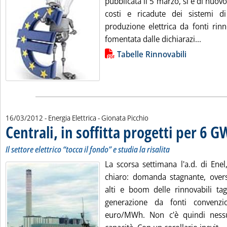
pubblicata il 5 marzo, si è di nuov
costi e ricadute dei sistemi di
produzione elettrica da fonti rin
Leggi tu
fomentata dalle dichiarazi...
Lista allegati PDF alla notizia
Tabelle Rinnovabili
di:
16/03/2012
- Energia Elettrica -
Gionata Picchio
Centrali, in soffitta progetti per 6 G
Il settore elettrico “tocca il fondo” e studia la risalita
La scorsa settimana l'a.d. di Enel
chiaro: domanda stagnante, overs
alti e boom delle rinnovabili tag
generazione da fonti convenzi
euro/MWh. Non c'è quindi ness