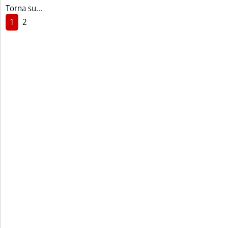
Torna su...
1
2