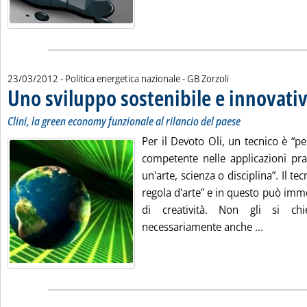
di:
23/03/2012
- Politica energetica nazionale -
GB Zorzoli
Uno sviluppo sostenibile e innovati
Clini, la green economy funzionale al rilancio del paese
Per il Devoto Oli, un tecnico è “p
competente nelle applicazioni pra
un'arte, scienza o disciplina”. Il te
regola d'arte” e in questo può im
di creatività. Non gli si ch
Leggi tut
necessariamente anche ...