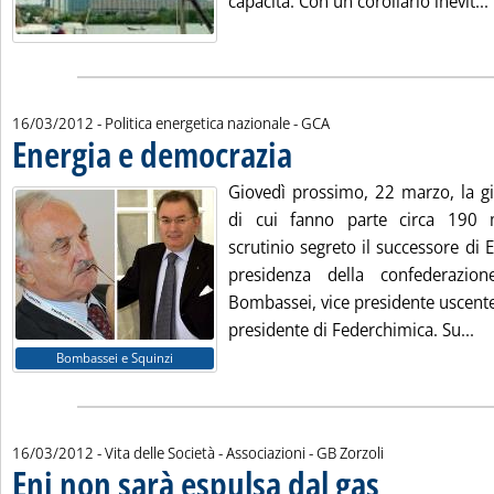
capacità. Con un corollario inevit...
di:
16/03/2012
- Politica energetica nazionale -
GCA
Energia e democrazia
. Pubblicata venerdì 16 marzo 2012 al
Giovedì prossimo, 22 marzo, la gi
di cui fanno parte circa 190 
scrutinio segreto il successore di
presidenza della confederazio
Bombassei, vice presidente uscente
Le
presidente di Federchimica. Su...
Bombassei e Squinzi
di:
16/03/2012
- Vita delle Società - Associazioni -
GB Zorzoli
Eni non sarà espulsa dal gas
. Sottotitolo: In margi
. Pubblicata venerdì 