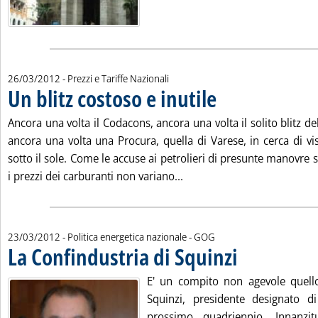
26/03/2012
- Prezzi e Tariffe Nazionali
Un blitz costoso e inutile
. Pubblicata lunedì 26 marzo 2
Ancora una volta il Codacons, ancora una volta il solito blitz de
ancora una volta una Procura, quella di Varese, in cerca di vis
sotto il sole. Come le accuse ai petrolieri di presunte manovre 
Leggi tutta la notizia: 'Un b
i prezzi dei carburanti non variano...
di:
23/03/2012
- Politica energetica nazionale -
GOG
La Confindustria di Squinzi
. Pubblicata venerdì 23
E' un compito non agevole quell
Squinzi, presidente designato di
prossimo quadriennio. Innanzitu