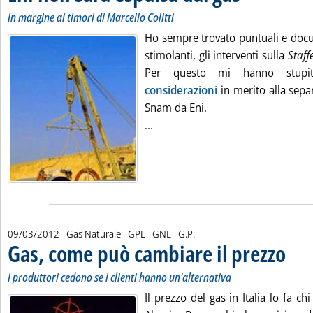
In margine ai timori di Marcello Colitti
Ho sempre trovato puntuali e docu
stimolanti, gli interventi sulla
Staff
Per questo mi hanno stup
considerazioni
in merito alla sepa
Snam da Eni.
Leggi tutta la notizia: 'Eni non 
...
di:
09/03/2012
- Gas Naturale - GPL - GNL -
G.P.
Gas, come può cambiare il prezzo
. Sottot
. Pubbli
I produttori cedono se i clienti hanno un'alternativa
Il prezzo del gas in Italia lo fa ch