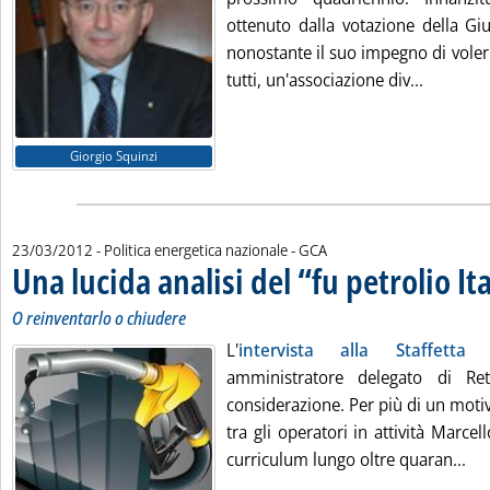
ottenuto dalla votazione della Gi
nonostante il suo impegno di voler 
Leggi tut
tutti, un'associazione div...
Giorgio Squinzi
di:
23/03/2012
- Politica energetica nazionale -
GCA
Una lucida analisi del “fu petrolio Ita
O reinventarlo o chiudere
L'
intervista alla Staffetta
de
amministratore delegato di Reti
considerazione. Per più di un moti
tra gli operatori in attività Marc
Leg
curriculum lungo oltre quaran...