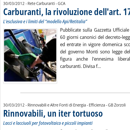
di:
30/03/2012
- Rete Carburanti -
GCA
Carburanti, la rivoluzione dell'art. 1
L'esclusiva e i limiti del “modello Api/Retitalia”
Pubblicate sulla Gazzetta Ufficial
60 giorni canonici del decreto-leg
ed entrate in vigore domenica scor
del governo Monti sono legge dell
figura anche l'ennesima liberal
Leggi tutta la 
carburanti. Divisa f...
di:
30/03/2012
- Rinnovabili e Altre Fonti di Energia - Efficienza -
GB Zorzoli
Rinnovabili, un iter tortuoso
. Sottotitolo: Lacci 
. Pubblicata venerd
Lacci e lacciuoli per fotovoltaico e piccoli impianti