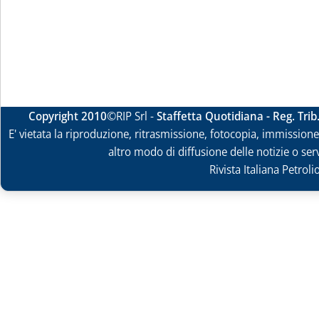
Copyright 2010
©RIP Srl -
Staffetta Quotidiana - Reg. Tri
E' vietata la riproduzione, ritrasmissione, fotocopia, immissione 
altro modo di diffusione delle notizie o ser
Rivista Italiana Petrol