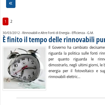
1
2
di:
30/03/2012
- Rinnovabili e Altre Fonti di Energia - Efficienza -
G.M.
È finito il tempo delle rinnovabili p
Il Governo ha cambiato decisame
riguarda la politica sulle fonti rin
per quanto riguarda le rinnov
dimostrarlo, negli ultimi giorni, le
energia per il fotovoltaico e sugl
Leggi tutta la 
rinnovabili elettric...