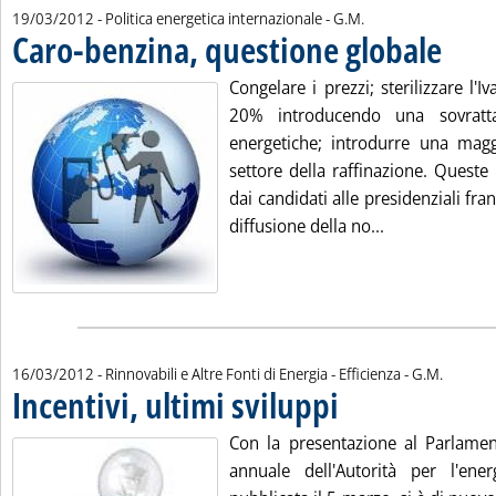
di:
19/03/2012
- Politica energetica internazionale -
G.M.
Caro-benzina, questione globale
. Pubblica
Congelare i prezzi; sterilizzare l'Iv
20% introducendo una sovratt
energetiche; introdurre una mag
settore della raffinazione. Queste
dai candidati alle presidenziali fra
Leggi tutta la
diffusione della no...
di:
16/03/2012
- Rinnovabili e Altre Fonti di Energia - Efficienza -
G.M.
Incentivi, ultimi sviluppi
. Pubblicata venerdì 16 marzo
Con la presentazione al Parlamen
annuale dell'Autorità per l'ene