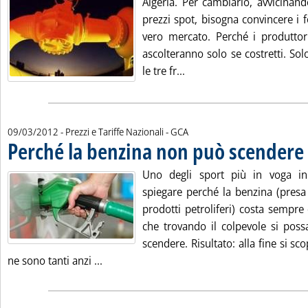
Algeria. Per cambiarlo, avvicinand
prezzi spot, bisogna convincere i f
vero mercato. Perché i produttor
ascolteranno solo se costretti. Solo
Leggi tutta la notizia: '
le tre fr...
di:
09/03/2012
- Prezzi e Tariffe Nazionali -
GCA
Perché la benzina non può scendere
.
Uno degli sport più in voga 
spiegare perché la benzina (presa 
prodotti petroliferi) costa sempre
che trovando il colpevole si possa
scendere. Risultato: alla fine si sc
Leggi tutta la notizia: 'Perché la benzina
ne sono tanti anzi ...