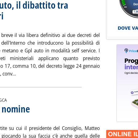
uto, il dibattito tra
ri
. Sottotitolo: Dal supplemento Gpl Informazioni
. Pubblicata venerdì 21 marzo 2014 alle 14.57.
 breve il via libera definitivo ai due decreti del
 dell'Interno che introducono la possibilità di
e metano e Gpl auto in modalità self service. I
eti ministeriali applicano quanto previsto
colo 17, comma 10, del decreto legge 24 gennaio
Leggi tutta la notizia: 'Self service per il gasauto, il diba
, conv...
i:
GCA
le nomine
. Sottotitolo: Al di là delle pagelle su Conti e Scaroni
. Pubblicata venerdì 21 marzo 2014 alle 13.22.
tite su cui il presidente del Consiglio, Matteo
a giocando la sua faccia c'è anche quella delle