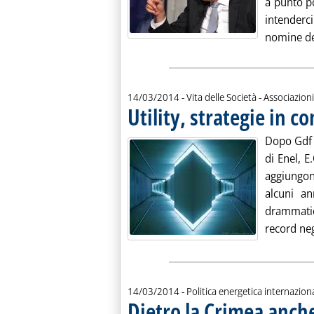
a punto po
intenderc
nomine del
14/03/2014
- Vita delle Società - Associazioni
Utility, strategie in c
Dopo Gdf S
di Enel, E
aggiungon
alcuni an
drammatic
record nega
14/03/2014
- Politica energetica internazion
Dietro la Crimea anch