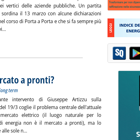
i vertici delle aziende pubbliche. Un partita
in sordina il 13 marzo con alcune dichiarazioni
 nel corso di Porta a Porta e che si fa sempre più
Leggi tutta la notizia: 'La faccia di Renzi sulle nomine'
i...
ercato a pronti?
. Sottotitolo: Cambiare le regole, prevalgano i contratti lo
. Pubblicata venerdì 21 marzo 2014 alle 13.19.
 long term
sante intervento di Giuseppe Artizzu sulla
del 19/3 coglie il problema centrale dell'attuale
 mercato elettrico (il luogo naturale per lo
i energia non è il mercato a pronti), ma lo
Leggi tutta la notizia: 'Elettricità, fine del mercato
 alle sole n...