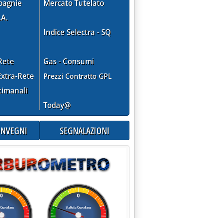
pagnie
Mercato Tutelato
.A.
Indice Selectra - SQ
Rete
Gas - Consumi
xtra-Rete
Prezzi Contratto GPL
timanali
Today@
CONVEGNI
SEGNALAZIONI