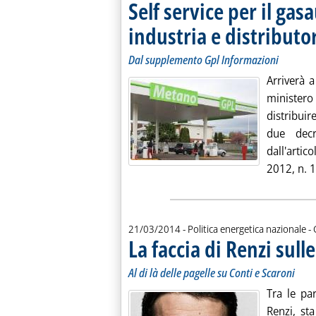
Self service per il gasa
industria e distributo
Dal supplemento Gpl Informazioni
Arriverà a
ministero
distribuir
due decr
dall'arti
2012, n. 1
d
21/03/2014
- Politica energetica nazionale -
La faccia di Renzi sul
Al di là delle pagelle su Conti e Scaroni
Tra le par
Renzi, st