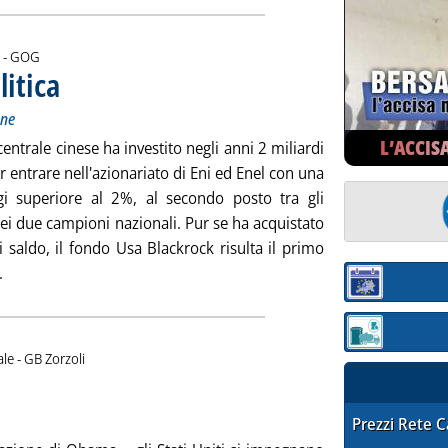
di:
 -
GOG
itica
. Sottotitolo: L'apporto dei capitali esteri nelle Spa italiane
. Pubblicata venerdì 28 marzo 2014 alle 12.3.
ane
L’ACCIS
entrale cinese ha investito negli anni 2 miliardi
r entrare nell'azionariato di Eni ed Enel con una
i superiore al 2%, al secondo posto tra gli
dei due campioni nazionali. Pur se ha acquistato
i saldo, il fondo Usa Blackrock risulta il primo
Leggi tutta la notizia: 'Acea, governance e politica'
.
Sezione:
Sezione: quotaz
di:
ale -
GB Zorzoli
lo: Obama torna nello scacchiere europeo
a venerdì 28 marzo 2014 alle 12.2.
STAFFETTA PRE
Prezzi Rete 