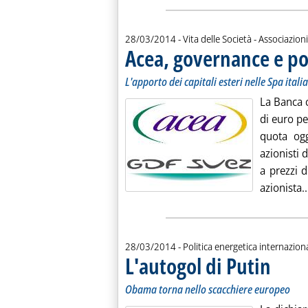
28/03/2014
- Vita delle Società - Associazioni
Acea, governance e pol
L'apporto dei capitali esteri nelle Spa itali
La Banca c
di euro pe
quota ogg
azionisti 
a prezzi d
azionista..
28/03/2014
- Politica energetica internazion
L'autogol di Putin
. Sottotito
. Pubblicat
Obama torna nello scacchiere europeo