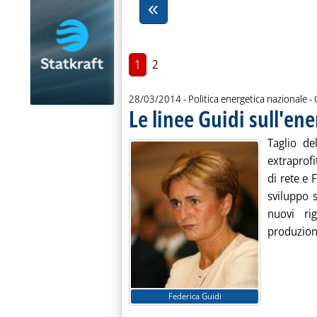
1
2
d
28/03/2014
- Politica energetica nazionale -
Le linee Guidi sull'ene
Taglio de
extraprofi
di rete e 
sviluppo s
nuovi rig
produzione
Federica Guidi