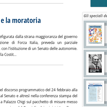
Gli speciali d
 e la moratoria
21 marzo 2014 alle 13.15.
refigurata dalla strana maggioranza del governo
izione di Forza Italia, preveda un parziale
 con l'istituzione di un Senato delle autonomie.
Leggi tutta la notizia: 'La riforma del Titolo V e la m
a Costit...
a lunedì 17 marzo 2014 alle 14.37.
nel discorso programmatico del 24 febbraio alla
al Senato e altresì nella conferenza stampa del
a Palazzo Chigi sul pacchetto di misure messo