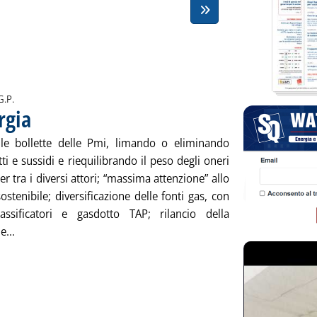
i:
G.P.
rgia
. Pubblicata venerdì 28 marzo 2014 alle 15.3.
lle bollette delle Pmi, limando o eliminando
tti e sussidi e riequilibrando il peso degli oneri
Fer tra i diversi attori; “massima attenzione” allo
ostenibile; diversificazione delle fonti gas, con
assificatori e gasdotto TAP; rilancio della
Leggi tutta la notizia: 'Le linee Guidi sull'energia'
...