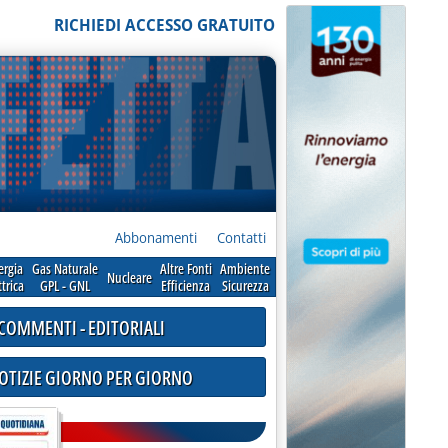
RICHIEDI ACCESSO GRATUITO
Abbonamenti
Contatti
ergia
Gas Naturale
Altre Fonti
Ambiente
Nucleare
ttrica
GPL - GNL
Efficienza
Sicurezza
COMMENTI - EDITORIALI
NOTIZIE GIORNO PER GIORNO