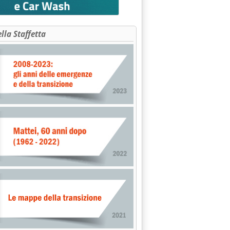
ella Staffetta
oratoria sull'upstream'