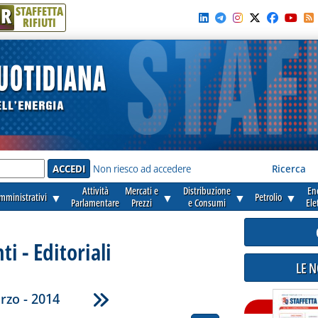
R
STAFFETTA
RIFIUTI
e'
Non riesco ad accedere
Ricerca
Attività
Mercati e
Distribuzione
En
amministrativi
▼
▼
▼
Petrolio
▼
Parlamentare
Prezzi
e Consumi
Ele
 - Editoriali
LE 
rzo - 2014