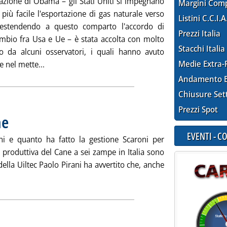
razione di Obama – gli Stati Uniti si impegnano
Margini Com
più facile l'esportazione di gas naturale verso
Listini C.C.I.A
 estendendo a questo comparto l'accordo di
Prezzi Italia
ambio fra Usa e Ue – è stata accolta con molto
Stacchi Italia
mo da alcuni osservatori, i quali hanno avuto
Leggi tutta la notizia: 'L'autogol di Putin'
Medie Extra-
e nel mette...
Andamento E
Chiusure Set
Prezzi Spot
ne
. Pubblicata lunedì 24 marzo 2014 alle 12.34.
EVENTI - 
'Eni e quanto ha fatto la gestione Scaroni per
ità produttiva del Cane a sei zampe in Italia sono
 della Uiltec Paolo Pirani ha avvertito che, anche
ggi tutta la notizia: 'Il sindacato e le nomine'