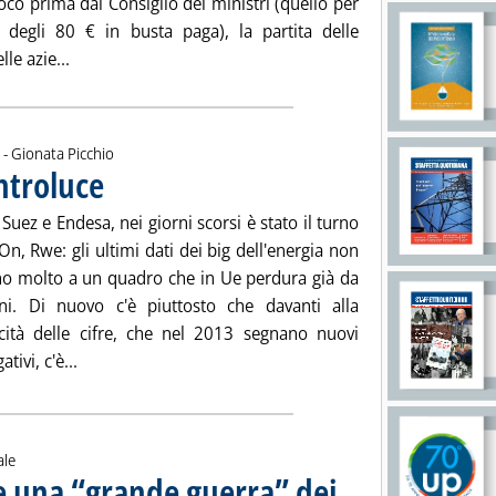
co prima dal Consiglio dei ministri (quello per
i degli 80 € in busta paga), la partita delle
Leggi tutta la notizia: 'Renzi e le nomine'
le azie...
di:
 -
Gionata Picchio
ontroluce
. Pubblicata venerdì 14 marzo 2014 alle 15.25.
uez e Endesa, nei giorni scorsi è stato il turno
.On, Rwe: gli ultimi dati dei big dell'energia non
o molto a un quadro che in Ue perdura già da
ni. Di nuovo c'è piuttosto che davanti alla
ità delle cifre, che nel 2013 segnano nuovi
Leggi tutta la notizia: 'Utility, strategie in controluce'
tivi, c'è...
ale
e una “grande guerra” dei