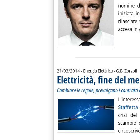
nomine de
iniziata 
rilasciate
accesa in v
di:
21/03/2014
- Energia Elettrica -
G.B. Zorzoli
Elettricità, fine del m
Cambiare le regole, prevalgano i contratti
L'interes
Staffetta
crisi del
scambio d
circoscrive