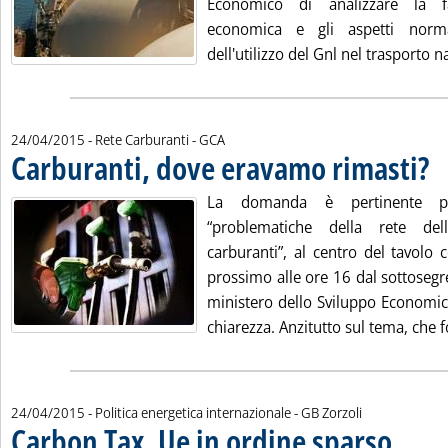
Economico di analizzare la fa
economica e gli aspetti norma
dell'utilizzo del Gnl nel trasporto na
di:
24/04/2015
- Rete Carburanti -
GCA
Carburanti, dove eravamo rimasti?
. Pu
La domanda è pertinente p
“problematiche della rete del
carburanti”, al centro del tavolo
prossimo alle ore 16 dal sottosegr
ministero dello Sviluppo Economic
chiarezza. Anzitutto sul tema, che f
di:
24/04/2015
- Politica energetica internazionale -
GB Zorzoli
Carbon Tax, Ue in ordine sparso
. Sottotito
. Pubblicata