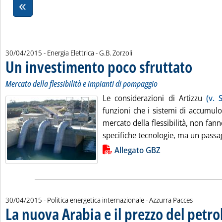
di:
30/04/2015
- Energia Elettrica -
G.B. Zorzoli
Un investimento poco sfruttato
. Sottotitolo
. Pubblicata 
Mercato della flessibilità e impianti di pompaggio
Le considerazioni di Artizzu
(v. 
funzioni che i sistemi di accumul
mercato della flessibilità, non fanno
specifiche tecnologie, ma un passag
Lista allegati PDF alla notizia
Allegato GBZ
di:
30/04/2015
- Politica energetica internazionale -
Azzurra Pacces
La nuova Arabia e il prezzo del petro