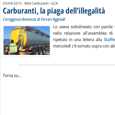
di:
03/04/2015
- Rete Carburanti -
GCA
Carburanti, la piaga dell'illegalità
. Sottot
. Pubbli
Coraggiosa denuncia di Ferrari Aggradi
Lo aveva sottolineato con parole f
nella relazione all'assemblea di 
ripetuto in una lettera alla
Staffe
mercoledì c'è tornato sopra con ab
Torna su...