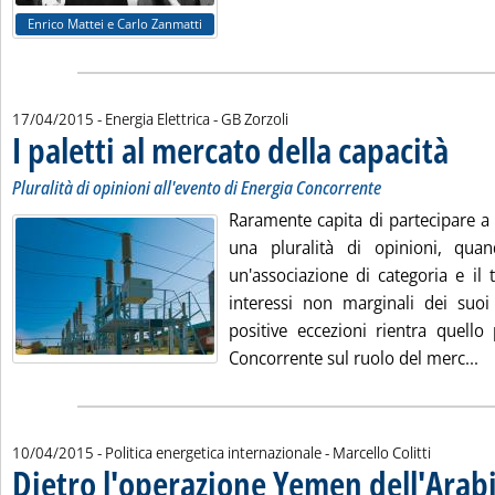
Enrico Mattei e Carlo Zanmatti
di:
17/04/2015
- Energia Elettrica -
GB Zorzoli
I paletti al mercato della capacità
. Sottoti
. Pubblic
Pluralità di opinioni all'evento di Energia Concorrente
Raramente capita di partecipare a
una pluralità di opinioni, qua
un'associazione di categoria e il
interessi non marginali dei suoi 
positive eccezioni rientra quell
Le
Concorrente sul ruolo del merc...
di:
10/04/2015
- Politica energetica internazionale -
Marcello Colitti
Dietro l'operazione Yemen dell'Arab