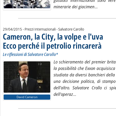
gasdotti internazionali sono ver
Leggi tutt
minerarie dei giacimen
...
di:
29/04/2015
- Prezzi Internazionali -
Salvatore Carollo
Cameron, la City, la volpe e l'uva
Ecco perché il petrolio rincarerà
. Sottotitolo
. Pubblicat
Le riflessioni di Salvatore Carollo*
Lo schieramento del premier brit
la possibilità che Exxon acquisisc
studiata da diversi banchieri della 
una decisione politica, di stampo 
dell'altro. Salvatore Crollo ci sp
Leggi tutta la notizia:
dell'operaz
...
David Cameron