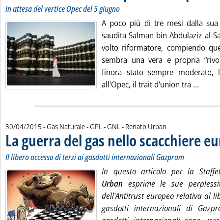
In attesa del vertice Opec del 5 giugno
A poco più di tre mesi dalla sua 
saudita Salman bin Abdulaziz al-S
volto riformatore, compiendo que
sembra una vera e propria “rivo
finora stato sempre moderato, 
Leggi 
all'Opec, il trait d'union tra ...
di:
30/04/2015
- Gas Naturale - GPL - GNL -
Renato Urban
La guerra del gas nello scacchiere e
Il libero accesso di terzi ai gasdotti internazionali Gazprom
In questo articolo per la Staffe
Urban
esprime le sue perplessit
dell'Antitrust europeo relativa al li
gasdotti internazionali di Gazp