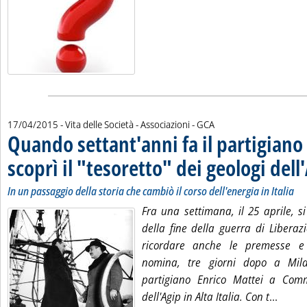
di:
17/04/2015
- Vita delle Società - Associazioni -
GCA
Quando settant'anni fa il partigiano
scoprì il "tesoretto" dei geologi dell
In un passaggio della storia che cambiò il corso dell'energia in Italia
Fra una settimana, il 25 aprile, s
della fine della guerra di Liberaz
ricordare anche le premesse e 
nomina, tre giorni dopo a Mil
partigiano Enrico Mattei a Comm
Leggi 
dell'Agip in Alta Italia. Con t
...