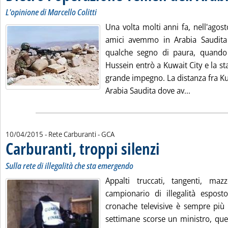
L'opinione di Marcello Colitti
Una volta molti anni fa, nell'agos
amici avemmo in Arabia Saudita 
qualche segno di paura, quando 
Hussein entrò a Kuwait City e la s
grande impegno. La distanza fra Kuw
Leggi tutt
Arabia Saudita dove av...
di:
10/04/2015
- Rete Carburanti -
GCA
Carburanti, troppi silenzi
. Sottotitolo: Sulla rete di i
. Pubblicata venerdì 10 apri
Sulla rete di illegalità che sta emergendo
Appalti truccati, tangenti, maz
campionario di illegalità esposto
cronache televisive è sempre più 
settimane scorse un ministro, quel