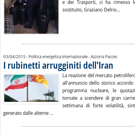
e dei Trasporti, ci ha rimesso 
Leggi t
sostituito, Graziano Delrio...
di:
03/04/2015
- Politica energetica internazionale -
Azzurra Pacces
I rubinetti arrugginiti dell'Iran
. Pubblicata ve
La reazione del mercato petrolifero 
all'annuncio dello storico accordo
programma nucleare, le quotaz
tornate a scendere di gran carrie
settimana di forte volatilità, s
Leggi tutta la notizia: 'I rubinetti arrug
generato dalle alterne ...