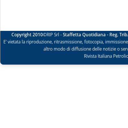
Copyright 2010
©RIP Srl -
Staffetta Quotidiana - Reg. Tri
E' vietata la riproduzione, ritrasmissione, fotocopia, immissione 
altro modo di diffusione delle notizie o ser
Rivista Italiana Petrol