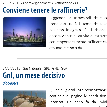
di:
29/04/2015
- Approvvigionamenti e Raffinazione -
A.P.
Conviene tenere le raffinerie?
. Pubblicata merc
Leggendo le trimestrali delle c
torna d'attualità il tema della v
business integrato. Ci si chiede 
ancora vincente l'attività di estrarr
contemporaneamente raffinare carb
Leggi tutta l
assunto messo a du...
di:
24/04/2015
- Gas Naturale - GPL - GNL -
GCA
Gnl, un mese decisivo
. Sottotitolo: Bloc-notes
. Pubblicata venerdì 24 aprile 2015 a
Bloc-notes
Quindici giorni per “compattare
centinaio di pagine le conclusion
incaricati un anno fa dal mini