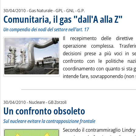
di:
30/04/2010
- Gas Naturale - GPL - GNL -
G.P.
Comunitaria, il gas "dall'A alla Z"
. Sottoti
. Pubblic
Un compendio dei nodi del settore nell'art. 17
Il recepimento delle diretti
operazione complessa. Trasfer
decisioni prese a più voci in
confronto con le politiche na
coordinamento con quanto si sta g
intende fare, sovrapponendo (non s
di:
30/04/2010
- Nucleare -
GB Zorzoli
Un confronto obsoleto
. Sottotitolo: Sul nucleare evitare l
. Pubblicata venerdì 30 aprile 2010
Sul nucleare evitare la contrapposizione frontale
Secondo il contrammiraglio Lindry 