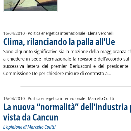
di:
16/04/2010
- Politica energetica internazionale -
Elena Veronelli
Clima, rilanciando la palla all'Ue
. Pubblicat
Sono alquanto significative sia la mozione della maggioranza 
a chiedere in sede internazionale la revisione dell'accordo su
successiva lettera del premier Berlusconi e del presidente 
Leggi tutt
Commissione Ue per chiedere misure di contrasto a...
di:
16/04/2010
- Politica energetica internazionale -
Marcello Colitti
La nuova “normalità” dell'industria 
vista da Cancun
. Sottotitolo: L'opinione di Marcello Colitti
. Pubblicata venerdì 16 aprile 2010 alle 14.47.
L'opinione di Marcello Colitti