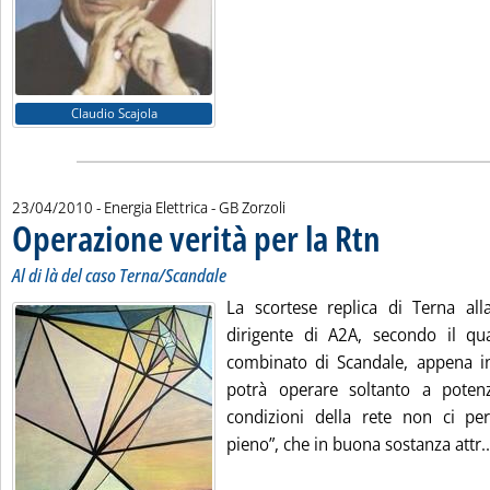
Claudio Scajola
di:
23/04/2010
- Energia Elettrica -
GB Zorzoli
Operazione verità per la Rtn
. Sottotitolo: Al di l
. Pubblicata venerdì 
Al di là del caso Terna/Scandale
La scortese replica di Terna all
dirigente di A2A, secondo il qua
combinato di Scandale, appena in
potrà operare soltanto a potenz
condizioni della rete non ci pe
pieno”, che in buona sostanza attr..