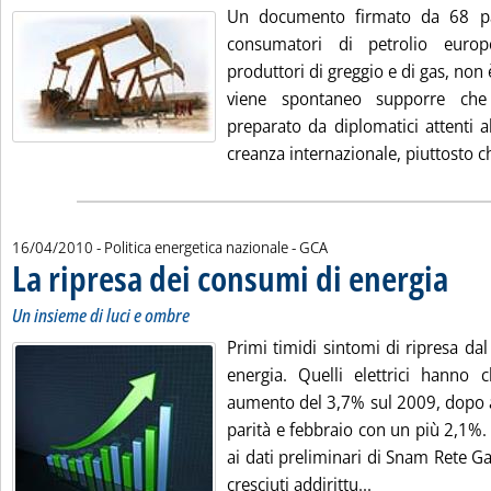
Un documento firmato da 68 pa
consumatori di petrolio euro
produttori di greggio e di gas, non è
viene spontaneo supporre ch
preparato da diplomatici attenti a
creanza internazionale, piuttosto ch
di:
16/04/2010
- Politica energetica nazionale -
GCA
La ripresa dei consumi di energia
. Sottot
. Pubbli
Un insieme di luci e ombre
Primi timidi sintomi di ripresa da
energia. Quelli elettrici hanno
aumento del 3,7% sul 2009, dopo a
parità e febbraio con un più 2,1%. 
ai dati preliminari di Snam Rete G
Leggi tutta la n
cresciuti addirittu...