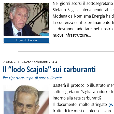
Nei giorni scorsi il sottosegretario
Stefano Saglia, intervenendo al s
Modena da Nomisma Energia ha det
la coerenza ed il coordinamento fr
si dovranno adottare nel nostro
Leggi tutta la
nuove infrastrutture...
Edgardo Curcio
di:
23/04/2010
- Rete Carburanti -
GCA
Il “lodo Scajola” sui carburanti
. Sottotitolo: P
. Pubblicata ve
Per riportare un po' di pace sulla rete
Basterà il protocollo illustrato me
sottosegretario Saglia a ridurre lo
intorno alla rete carburanti?
Il documento, molto stringato
(v.
frutto di tre mesi di intenso lavoro..