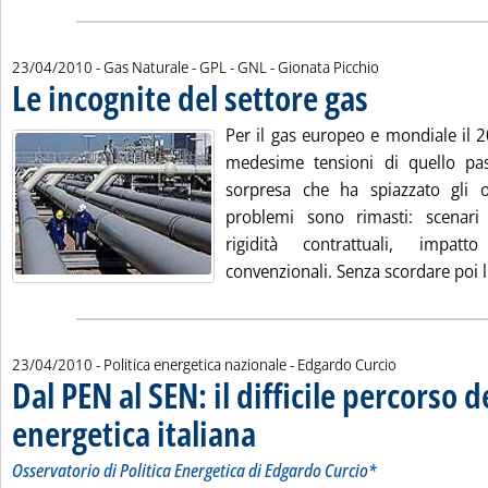
di:
23/04/2010
- Gas Naturale - GPL - GNL -
Gionata Picchio
Le incognite del settore gas
. Pubblicata venerdì 23
Per il gas europeo e mondiale il 2
medesime tensioni di quello pass
sorpresa che ha spiazzato gli o
problemi sono rimasti: scenari
rigidità contrattuali, impat
convenzionali. Senza scordare poi l'
di:
23/04/2010
- Politica energetica nazionale -
Edgardo Curcio
Dal PEN al SEN: il difficile percorso d
energetica italiana
. Sottotitolo: Osservatorio di Politica Energe
. Pubblicata venerdì 23 aprile 2010 alle 14.5
Osservatorio di Politica Energetica di Edgardo Curcio*