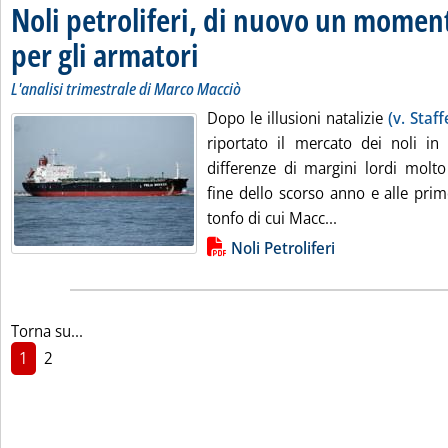
Noli petroliferi, di nuovo un momen
per gli armatori
. Sottotitolo: L'analisi trimestrale di Marco Macciò
. Pubblicata venerdì 09 aprile 2010 alle 14.45.
L'analisi trimestrale di Marco Macciò
Dopo le illusioni natalizie
(v. Staf
riportato il mercato dei noli in
differenze di margini lordi molto 
fine dello scorso anno e alle pri
Leggi tutta la n
tonfo di cui Macc...
Lista allegati PDF alla notizia
Noli Petroliferi
Torna su...
1
2