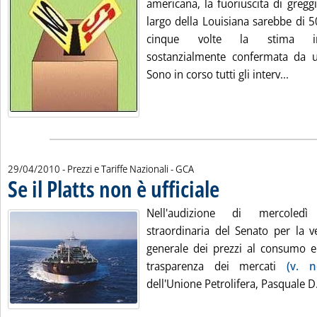
americana, la fuoriuscita di gregg
largo della Louisiana sarebbe di 5
cinque volte la stima iniz
sostanzialmente confermata da u
Leggi
Sono in corso tutti gli interv...
di:
29/04/2010
- Prezzi e Tariffe Nazionali -
GCA
Se il Platts non è ufficiale
. Pubblicata giovedì 29 april
Nell'audizione di mercoled
straordinaria del Senato per la v
generale dei prezzi al consumo e 
trasparenza dei mercati
(v. no
dell'Unione Petrolifera, Pasquale D.