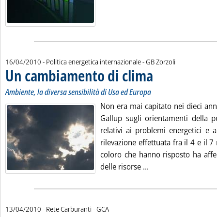
di:
16/04/2010
- Politica energetica internazionale -
GB Zorzoli
Un cambiamento di clima
. Sottotitolo: Ambiente, la 
. Pubblicata venerdì 16 apri
Ambiente, la diversa sensibilità di Usa ed Europa
Non era mai capitato nei dieci ann
Gallup sugli orientamenti della 
relativi ai problemi energetici e 
rilevazione effettuata fra il 4 e il 
coloro che hanno risposto ha affe
Leggi tutta la noti
delle risorse ...
di:
13/04/2010
- Rete Carburanti -
GCA