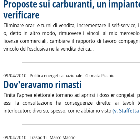
Proposte sui carburanti, un impiant
verificare
. Pubblicata martedì 13 aprile 2010 alle 14.25.
Eliminare orari e turni di vendita, incrementare il self-service,
o, detto in altro modo, rimuovere i vincoli al mix merceolog
licenze commerciali, cambiare il rapporto di lavoro compagnia
Leggi tutta la notizi
vincolo dell'esclusiva nella vendita dei ca...
di:
09/04/2010
- Politica energetica nazionale -
Gionata Picchio
Dov'eravamo rimasti
. Pubblicata venerdì 09 aprile 2010 all
Finita l'apnea elettorale tornano ad aprirsi i dossier congelati p
essi la consultazione ha conseguenze dirette: ai tavoli 
interlocutore diverso, spesso, come abbiamo visto
(v. Staffett
di:
09/04/2010
- Trasporti -
Marco Macciò