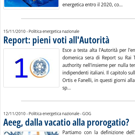
Leggi 
energetica entro il 2020, co...
15/11/2010
- Politica energetica nazionale
Report: pieni voti all'Autorità
. Pubblicata lune
Esce a testa alta l'Autorità per l'e
domenica sera di Report su Rai T
authority nell'insieme per nulla t
indipendenti italiani. Il capitolo su
Ortis e Fanelli, in questi giorni all
Leggi tutta la notizia: 'Report:
sp...
di:
12/11/2010
- Politica energetica nazionale -
GOG
Aeeg, dalla vacatio alla prorogatio?
. Pu
Partiamo con la definizione dell'