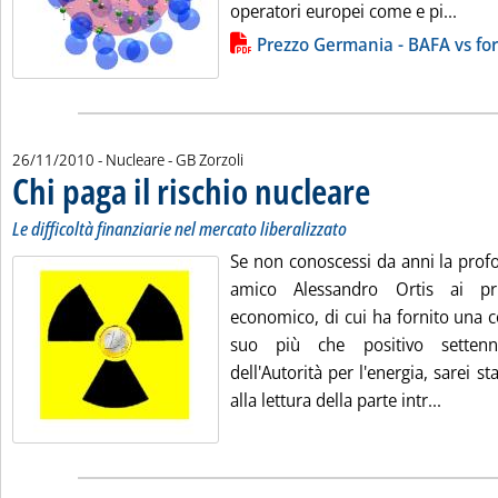
Leggi
operatori europei come e pi...
Lista allegati PDF alla notizia
Prezzo Germania - BAFA vs for
di:
26/11/2010
- Nucleare -
GB Zorzoli
Chi paga il rischio nucleare
. Sottotitolo: Le difficol
. Pubblicata venerdì 26
Le difficoltà finanziarie nel mercato liberalizzato
Se non conoscessi da anni la prof
amico Alessandro Ortis ai pri
economico, di cui ha fornito una c
suo più che positivo settenn
dell'Autorità per l'energia, sarei st
Leggi t
alla lettura della parte intr...