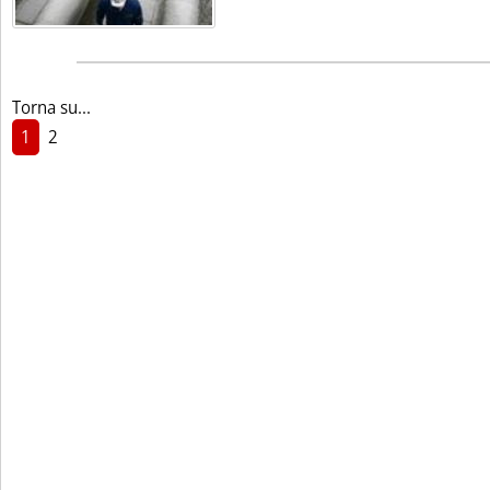
Torna su...
1
2