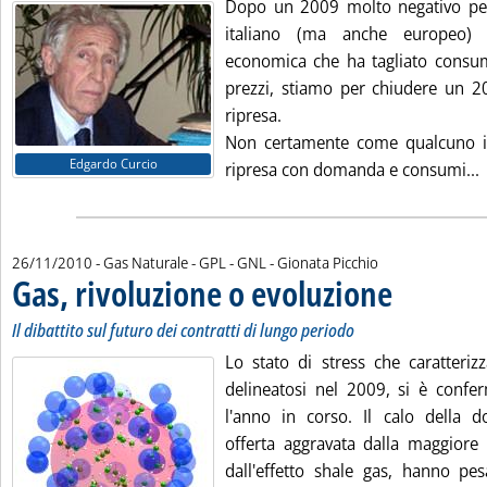
Dopo un 2009 molto negativo per 
italiano (ma anche europeo) 
economica che ha tagliato consum
prezzi, stiamo per chiudere un 20
ripresa.
Non certamente come qualcuno 
Edgardo Curcio
L
ripresa con domanda e consumi...
di:
26/11/2010
- Gas Naturale - GPL - GNL -
Gionata Picchio
Gas, rivoluzione o evoluzione
. Sottotitolo: Il di
. Pubblicata vene
Il dibattito sul futuro dei contratti di lungo periodo
Lo stato di stress che caratteriz
delineatosi nel 2009, si è confe
l'anno in corso. Il calo della 
offerta aggravata dalla maggiore 
dall'effetto shale gas, hanno pes