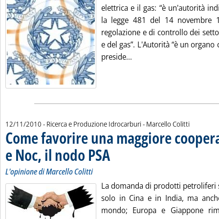
elettrica e il gas: “è un'autorità in
la legge 481 del 14 novembre 1
regolazione e di controllo dei settor
e del gas”. L'Autorità “è un organo c
Leggi tutta la notizia: 'A
preside...
di:
12/11/2010
- Ricerca e Produzione Idrocarburi -
Marcello Colitti
Come favorire una maggiore coopera
e Noc, il nodo PSA
. Sottotitolo: L'opinione di Marcello Colitti
. Pubblicata venerdì 12 novembre 2010 alle 14
L'opinione di Marcello Colitti
La domanda di prodotti petroliferi
solo in Cina e in India, ma anche
mondo; Europa e Giappone rim