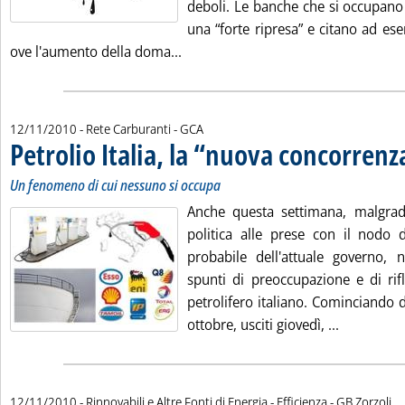
deboli. Le banche che si occupano 
una “forte ripresa” e citano ad es
Leggi tutta la notizia: 'Come favo
ove l'aumento della doma...
di:
12/11/2010
- Rete Carburanti -
GCA
Petrolio Italia, la “nuova concorrenz
Un fenomeno di cui nessuno si occupa
Anche questa settimana, malgrad
politica alle prese con il nodo 
probabile dell'attuale governo,
spunti di preoccupazione e di rifl
petrolifero italiano. Cominciando 
Leggi tutta
ottobre, usciti giovedì, ...
di:
12/11/2010
- Rinnovabili e Altre Fonti di Energia - Efficienza -
GB Zorzoli