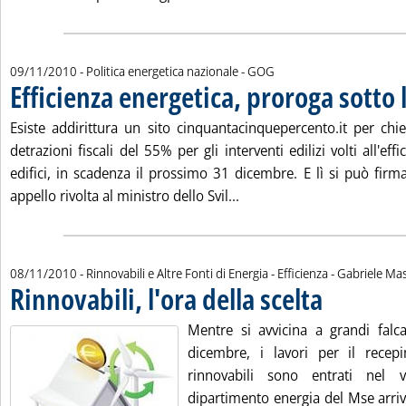
di:
09/11/2010
- Politica energetica nazionale -
GOG
Efficienza energetica, proroga sotto 
Esiste addirittura un sito cinquantacinquepercento.it per chi
detrazioni fiscali del 55% per gli interventi edilizi volti all'eff
edifici, in scadenza il prossimo 31 dicembre. E lì si può firm
Leggi tutta la notizia: 'Ef
appello rivolta al ministro dello Svil...
di:
08/11/2010
- Rinnovabili e Altre Fonti di Energia - Efficienza -
Gabriele Mas
Rinnovabili, l'ora della scelta
. Pubblicata lunedì
Mentre si avvicina a grandi falc
dicembre, i lavori per il recepi
rinnovabili sono entrati nel 
dipartimento energia del Mse arri