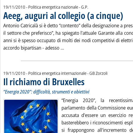
di:
19/11/2010
- Politica energetica nazionale -
G.P.
Aeeg, auguri al collegio (a cinque)
. Pubb
Antonio Catricalà si è detto “contento” della designazione a presi
il settore che preferisco”, ha spiegato l'attuale Garante alla co
anni si è spesso occupato di molti dei nodi competitivi di elettri
Leggi tutta la notizia: 'Aeeg, augu
accordo bipartisan - adesso ...
di:
19/11/2010
- Politica energetica internazionale -
GB Zorzoli
Il richiamo di Bruxelles
. Sottotitolo: “Energia 2020”: diffic
. Pubblicata venerdì 19 novembre 
“Energia 2020”: difficoltà, strumenti e obiettivi
“Energia 2020”, la recentissi
parlamento della Commissione eu
accusata d'essere un esercizio re
basterebbero i riconoscimenti esplic
si frappongono all'incremento de