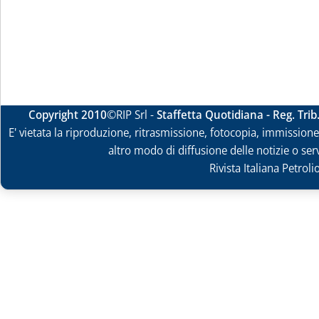
Copyright 2010
©RIP Srl -
Staffetta Quotidiana - Reg. Tri
E' vietata la riproduzione, ritrasmissione, fotocopia, immissione 
altro modo di diffusione delle notizie o ser
Rivista Italiana Petrol