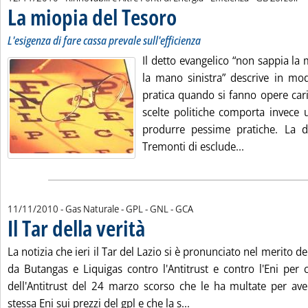
La miopia del Tesoro
. Sottotitolo: L'esigenza di fare cassa pre
. Pubblicata venerdì 12 novembre 2010 
L'esigenza di fare cassa prevale sull'efficienza
Il detto evangelico “non sappia la
la mano sinistra” descrive in mo
pratica quando si fanno opere carit
scelte politiche comporta invece u
produrre pessime pratiche. La d
Leggi tutta l
Tremonti di esclude...
di:
11/11/2010
- Gas Naturale - GPL - GNL -
GCA
Il Tar della verità
. Pubblicata giovedì 11 novembre 2010 alle 14.34
La notizia che ieri il Tar del Lazio si è pronunciato nel merito de
da Butangas e Liquigas contro l'Antitrust e contro l'Eni per 
dell'Antitrust del 24 marzo scorso che le ha multate per aver
Leggi tutta la notizia: 'Il
stessa Eni sui prezzi del gpl e che la s...