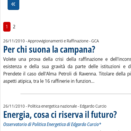
1
2
di:
26/11/2010
- Approvvigionamenti e Raffinazione -
GCA
Per chi suona la campana?
. Pubblicata venerdì 26 n
Volete una prova della crisi della raffinazione e dell'inco
esistenza e della sua gravità da parte delle istituzioni e d
Prendete il caso dell'Alma Petroli di Ravenna. Titolare della p
Leggi tutta la not
aspetti atipica, tra le 16 raffinerie in funzion...
di:
26/11/2010
- Politica energetica nazionale -
Edgardo Curcio
Energia, cosa ci riserva il futuro?
. Sottotit
. Pubblica
Osservatorio di Politica Energetica di Edgardo Curcio*